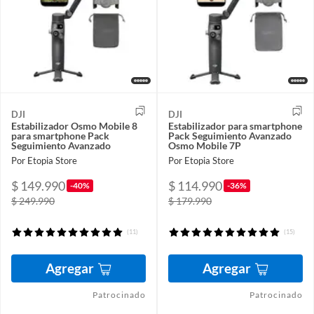
DJI
DJI
Estabilizador Osmo Mobile 8
Estabilizador para smartphone
para smartphone Pack
Pack Seguimiento Avanzado
Seguimiento Avanzado
Osmo Mobile 7P
Por Etopia Store
Por Etopia Store
$ 149.990
$ 114.990
-40%
-36%
$ 249.990
$ 179.990
(11)
(15)
Agregar
Agregar
Patrocinado
Patrocinado