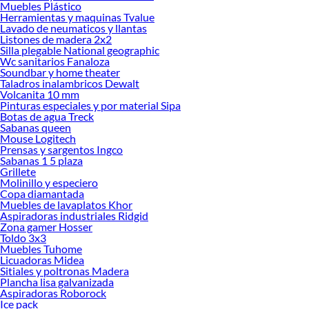
Muebles Plástico
Herramientas y maquinas Tvalue
Lavado de neumaticos y llantas
Listones de madera 2x2
Silla plegable National geographic
Wc sanitarios Fanaloza
Soundbar y home theater
Taladros inalambricos Dewalt
Volcanita 10 mm
Pinturas especiales y por material Sipa
Botas de agua Treck
Sabanas queen
Mouse Logitech
Prensas y sargentos Ingco
Sabanas 1 5 plaza
Grillete
Molinillo y especiero
Copa diamantada
Muebles de lavaplatos Khor
Aspiradoras industriales Ridgid
Zona gamer Hosser
Toldo 3x3
Muebles Tuhome
Licuadoras Midea
Sitiales y poltronas Madera
Plancha lisa galvanizada
Aspiradoras Roborock
Ice pack