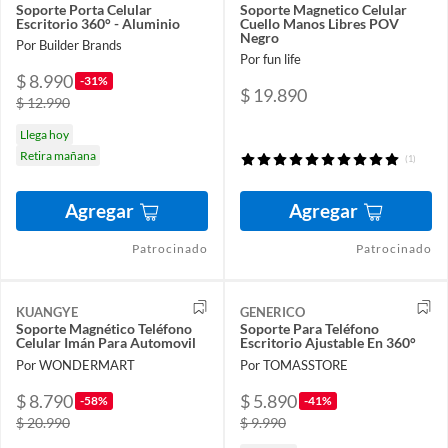
Soporte Porta Celular
Soporte Magnetico Celular
Escritorio 360° - Aluminio
Cuello Manos Libres POV
Negro
Por Builder Brands
Por fun life
$ 8.990
-31%
$ 19.890
$ 12.990
Llega hoy
Retira mañana
(1)
Agregar
Agregar
Patrocinado
Patrocinado
KUANGYE
GENERICO
Soporte Magnético Teléfono
Soporte Para Teléfono
Celular Imán Para Automovil
Escritorio Ajustable En 360°
Por WONDERMART
Por TOMASSTORE
$ 8.790
$ 5.890
-58%
-41%
$ 20.990
$ 9.990