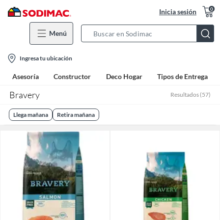
0
Inicia sesión
Menú
Search
Bar
location-
Ingresa tu ubicación
icon
Asesoría
Constructor
Deco Hogar
Tipos de Entrega
Bravery
Resultados
(
57
)
Llega mañana
Retira mañana