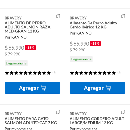
BRAVERY
BRAVERY
ALIMENTO DE PERRO
Alimento De Perro Adulto
ADULTO SALMON RAZA
Cerdo Ibérico 12 KG
MED-GRAN 12 KG
Por KANINO
Por KANINO
$ 65.990
-18%
$ 65.990
-18%
$ 79.990
$ 79.990
Llega mañana
Llega mañana
(3)
(2)
Agregar
Agregar
BRAVERY
BRAVERY
ALIMENTO PARA GATO
ALIMENTO CORDERO ADULT
SALMON ADULTO CAT 7 KG
LARGE/MEDIUM 12 KG
Por myhome spa
Por myhome spa