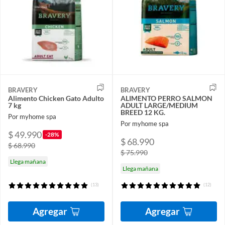
BRAVERY
BRAVERY
Alimento Chicken Gato Adulto
ALIMENTO PERRO SALMON
7 kg
ADULT LARGE/MEDIUM
BREED 12 KG.
Por myhome spa
Por myhome spa
$ 49.990
-28%
$ 68.990
$ 68.990
$ 75.990
Llega mañana
Llega mañana
(13)
(12)
Agregar
Agregar