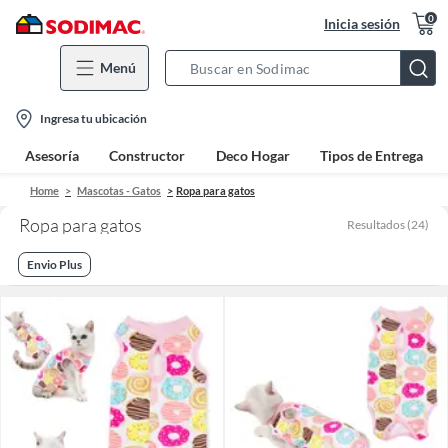
0
Inicia sesión
Menú
Search
Bar
location-
Ingresa tu ubicación
icon
Asesoría
Constructor
Deco Hogar
Tipos de Entrega
Home
Mascotas - Gatos
Ropa para gatos
Ropa para gatos
Resultados
(
24
)
Envio Plus