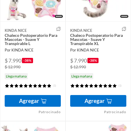
KINDA NICE
KINDA NICE
Chaleco Postoperatorio Para
Chaleco Postoperatorio Para
Mascotas - Suave Y
Mascotas - Suave Y
Transpirable L
Transpirable XL
Por KINDA NICE
Por KINDA NICE
$ 7.990
$ 7.990
-38%
-38%
$ 12.990
$ 12.990
Llega mañana
Llega mañana
(1)
(1)
Agregar
Agregar
Patrocinado
Patrocinado