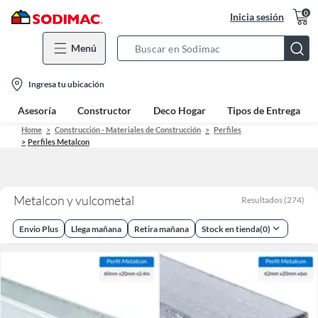
0
Inicia sesión
Menú
Search
Bar
location-
Ingresa tu ubicación
icon
Asesoría
Constructor
Deco Hogar
Tipos de Entrega
Home
Construcción - Materiales de Construcción
Perfiles
Perfiles Metalcon
Metalcon y vulcometal
Resultados
(
274
)
Envio Plus
Llega mañana
Retira mañana
Stock en tienda
(
0
)