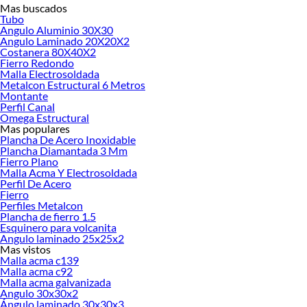
Mas buscados
Tubo
Angulo Aluminio 30X30
Angulo Laminado 20X20X2
Los
perfiles Metalcon
son elementos estructurales de acero galvanizado
Costanera 80X40X2
conformado en frío, utilizados en sistemas de construcción liviana para
Fierro Redondo
tabiques, cielos y estructuras metálicas. Son una excelente opción para fijar
Malla Electrosoldada
paneles de yeso, madera u otros materiales si estás utilizando el sistema de
Metalcon Estructural 6 Metros
Montante
construcción en seco para armar muros de interiores, cielorrasos y otro tipo de
Perfil Canal
estructuras, como construir estanterías metálicas, conformar el esqueleto de
Omega Estructural
obras de arte o crear novedosos diseños de muebles.
Mas populares
Plancha De Acero Inoxidable
Encuentra todo lo que necesitas en
perfiles Metalcon - Vulcometal
ideales para
Plancha Diamantada 3 Mm
ti y para tus proyectos junto a Sodimac - Homecenter y entrégale resistencia y
Fierro Plano
durabilidad a tu obra. ¡Qué esperas para visitarnos! ¡Te esperamos!
Malla Acma Y Electrosoldada
Perfil De Acero
¿Qué son los perfiles Metalcon Vulcometal?
Fierro
Perfiles Metalcon
Los
perfiles Metalcon
, también conocidos como
Vulcometal
, son elementos
Plancha de fierro 1.5
estructurales fabricados en acero galvanizado conformado en frío. Este sistema
Esquinero para volcanita
constructivo se ha consolidado como una alternativa moderna, eficiente y
Angulo laminado 25x25x2
Mas vistos
versátil frente a materiales tradicionales como la madera o el hormigón. Su
Malla acma c139
principal característica es la ligereza combinada con alta resistencia, lo que
Malla acma c92
permite construir estructuras sólidas sin aumentar el peso total del proyecto.
Malla acma galvanizada
Angulo 30x30x2
Soluciones que ofrecen en construcción liviana
Ángulo laminado 30x30x3