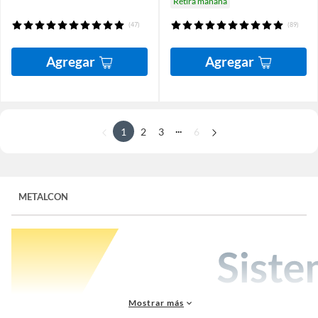
Retira mañana
(47)
(89)
Agregar
Agregar
...
1
2
3
6
METALCON
Mostrar más