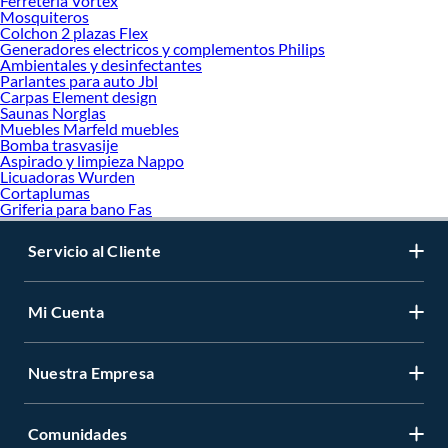
Ferreteria Vortex
Mosquiteros
Colchon 2 plazas Flex
Generadores electricos y complementos Philips
Ambientales y desinfectantes
Parlantes para auto Jbl
Carpas Element design
Saunas Norglas
Muebles Marfeld muebles
Bomba trasvasije
Aspirado y limpieza Nappo
Licuadoras Wurden
Cortaplumas
Griferia para bano Fas
Servicio al Cliente
Mi Cuenta
Nuestra Empresa
Comunidades