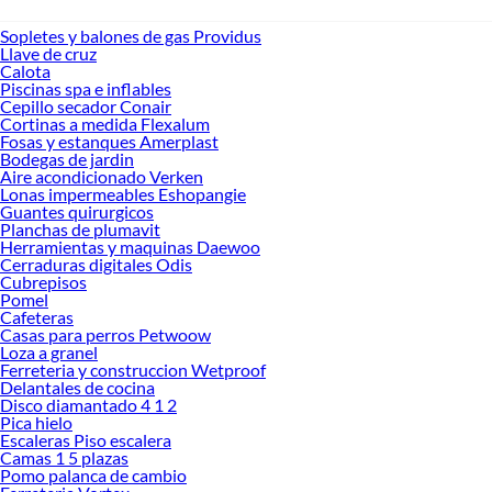
Sopletes y balones de gas Providus
Llave de cruz
Calota
Piscinas spa e inflables
Cepillo secador Conair
Cortinas a medida Flexalum
Fosas y estanques Amerplast
Bodegas de jardin
Aire acondicionado Verken
Lonas impermeables Eshopangie
Guantes quirurgicos
Planchas de plumavit
Herramientas y maquinas Daewoo
Cerraduras digitales Odis
Cubrepisos
Pomel
Cafeteras
Casas para perros Petwoow
Loza a granel
Ferreteria y construccion Wetproof
Delantales de cocina
Disco diamantado 4 1 2
Pica hielo
Escaleras Piso escalera
Camas 1 5 plazas
Pomo palanca de cambio