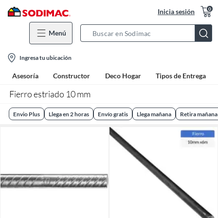
0
Inicia sesión
Menú
Search
Bar
location-
Ingresa tu ubicación
icon
Asesoría
Constructor
Deco Hogar
Tipos de Entrega
Fierro estriado 10 mm
Envio Plus
Llega en 2 horas
Envío gratis
Llega mañana
Retira mañana