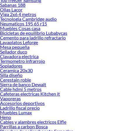
Top freezer Samsung
Sabanas 188
Ollas Lacor
Viga 2x6 4 metros
Tecnologia Cambridge audio
Neumaticos 195 65 r15
Muebles Cosas casa
Bicicletas de equilibrio Lubabycas
Cemento para ladrillo refractario
Lavaplatos Leforge
Mesa pequeña
Sellador duco
Clavadora electrica
Termometro infrarrojo
Sopladores
Ceramica 20x30
Silla diseño
Cerestain roble
Sierra de banco Dewalt
Cable hdmi 5 metros
Cafeteras electricas Kitchen it
Vaporeras
Accesorios deportivos
Ladrillo fiscal precio
Muebles Lumax
Heno
Cables y alambres electricos Elfle
Parrillas a carbon Bosca