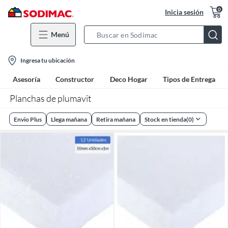
0
Inicia sesión
Menú
Search
Bar
location-
Ingresa tu ubicación
icon
Asesoría
Constructor
Deco Hogar
Tipos de Entrega
Planchas de plumavit
Envio Plus
Llega mañana
Retira mañana
Stock en tienda
(
0
)