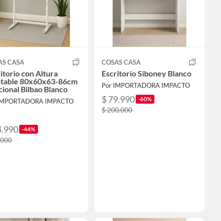
AS CASA
COSAS CASA
itorio con Altura
Escritorio Siboney Blanco
stable 80x60x63-86cm
Por IMPORTADORA IMPACTO
ional Bilbao Blanco
$ 79.990
-60%
 IMPORTADORA IMPACTO
$ 200.000
4.990
-44%
.000