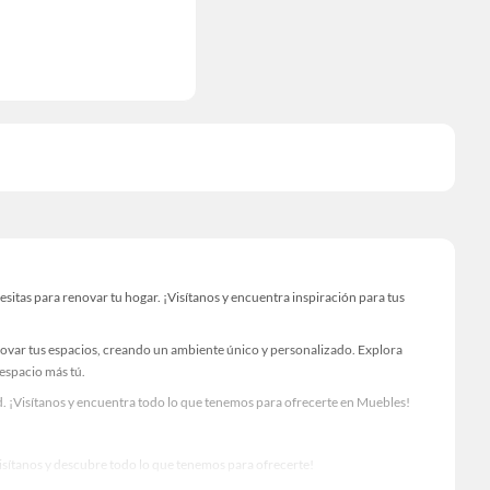
tas para renovar tu hogar. ¡Visítanos y encuentra inspiración para tus
novar tus espacios, creando un ambiente único y personalizado. Explora
 espacio más tú.
. ¡Visítanos y encuentra todo lo que tenemos para ofrecerte en Muebles!
Visítanos y descubre todo lo que tenemos para ofrecerte!