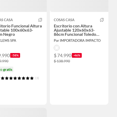
AS CASA
COSAS CASA
itorio Funcional Altura
Escritorio con Altura
stable 100x60x63-
Ajustable 120x60x63-
m Negro
86cm Funcional Toledo
Blanco
CLEMS SPA
Por IMPORTADORA IMPACTO
9.990
$ 74.990
-58%
-46%
9.990
$ 138.990
ío
gratis
(3)