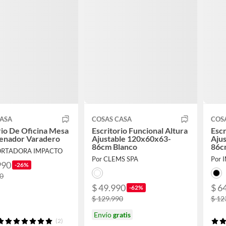
CASA
COSAS CASA
COS
rio De Oficina Mesa
Escritorio Funcional Altura
Escr
enador Varadero
Ajustable 120x60x63-
Aju
86cm Blanco
86c
ORTADORA IMPACTO
Neg
Por CLEMS SPA
Por
990
-26%
00
$ 49.990
$ 6
-62%
$ 129.990
$ 12
Envío
gratis
(2)