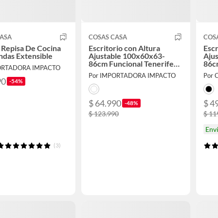
CASA
COSAS CASA
COS
 Repisa De Cocina
Escritorio con Altura
Escr
das Extensible
Ajustable 100x60x63-
Aju
86cm Funcional Tenerife
86c
ORTADORA IMPACTO
Blanco
Por IMPORTADORA IMPACTO
Por 
90
-54%
$ 64.990
$ 4
-48%
$ 123.990
$ 11
Env
(3)