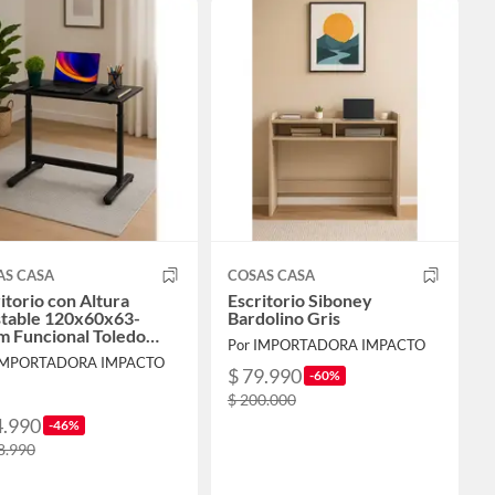
AS CASA
COSAS CASA
itorio con Altura
Escritorio Siboney
stable 120x60x63-
Bardolino Gris
m Funcional Toledo
Por IMPORTADORA IMPACTO
ro
 IMPORTADORA IMPACTO
$ 79.990
-60%
$ 200.000
4.990
-46%
8.990