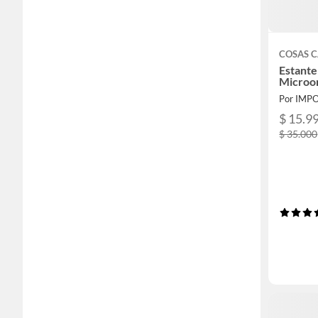
COSAS 
Estante
Microon
Por IMP
$ 15.9
$ 35.000