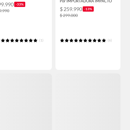
Por IMPORTADORA IMPACTO
99.990
-33%
$ 259.990
-13%
9.990
$ 299.000
(1)
(6)