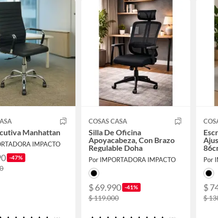
CASA
COSAS CASA
COS
jecutiva Manhattan
Silla De Oficina
Escr
Apoyacabeza, Con Brazo
Aju
ORTADORA IMPACTO
Regulable Doha
86c
Neg
90
-47%
Por IMPORTADORA IMPACTO
Por
00
$ 69.990
$ 7
-41%
$ 119.000
$ 13