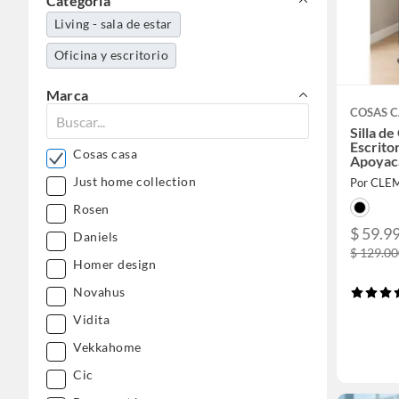
Categoría
Living - sala de estar
Oficina y escritorio
Marca
COSAS 
Silla de
Escrito
Cosas casa
Apoyac
Regulab
Just home collection
Por CLE
Rosen
$ 59.9
Daniels
$ 129.0
Homer design
Novahus
Vidita
Vekkahome
Cic