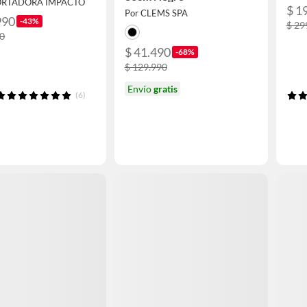
ORTADORA IMPACTO
$ 1
Por CLEMS SPA
990
-43%
$ 29
00
$ 41.490
-68%
$ 129.990
Envío
gratis
(6)