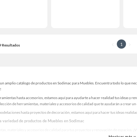
1
19 Resultados
un amplio catálogo de productos en Sodimac para Muebles. Encuentra todo lo que necesi
!
ramientas hasta accesorios, estamos aquí para ayudarte a hacer realidad tus ideas y re
lección de herramientas, materiales y accesorios de calidad que te ayudarán a crear un
odelaciones hasta proyectos de decoración, estamos aquí para hacer tus ideas realidad
la variedad de productos de Muebles en Sodimac
as, materiales y accesorios de calidad para tus proyectos y renovación de espacios. ¡
Mostrar más