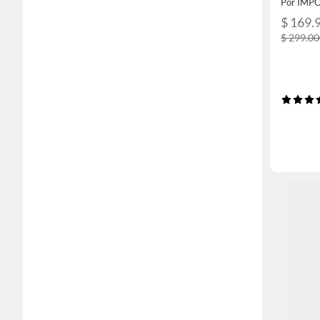
Por IMP
$ 169.
$ 299.0