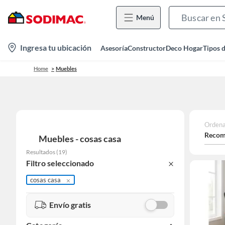
Menú
location-
Ingresa tu ubicación
Asesoría
Constructor
Deco Hogar
Tipos 
icon
Home
Muebles
Ordena
Recom
Muebles - cosas casa
Resultados
(
19
)
Filtro seleccionado
cosas casa
Envío gratis