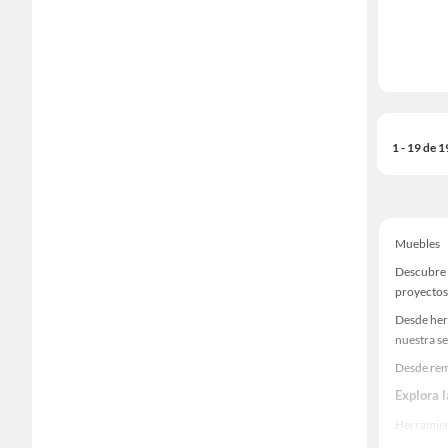
1 - 19 de 
Muebles
Descubre 
proyectos
Desde her
nuestra se
Desde rem
Explora 
Herramient