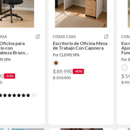
CASA
COSAS CASA
COS
 Oficina para
Escritorio de Oficina Mesa
Escr
rio con
de Trabajo Con Cajonera
Aju
abeza Brazo
Func
Por CLEMS SPA
le Negra
MS SPA
Por
$ 89.990
-40%
90
$ 5
-53%
$ 150.000
00
$ 99
(1)