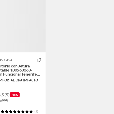
AS CASA
itorio con Altura
stable 100x60x63-
m Funcional Tenerife
ro
 IMPORTADORA IMPACTO
4.990
-48%
3.990
(2)