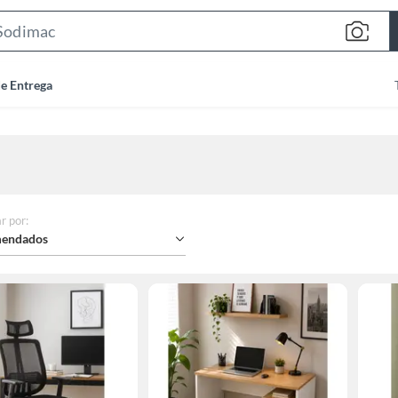
Search
Bar
de Entrega
r por
:
endados