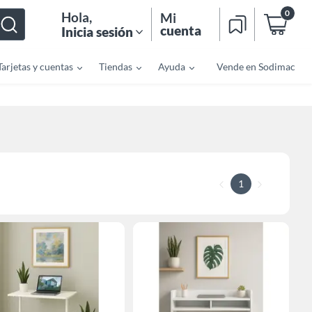
0
Hola
,
Mi
cuenta
Inicia sesión
Tarjetas y cuentas
Tiendas
Ayuda
Vende en Sodimac
1