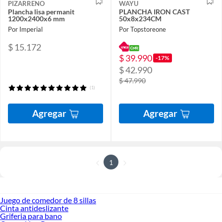
PIZARRENO
WAYU
Plancha lisa permanit
PLANCHA IRON CAST
1200x2400x6 mm
50x8x234CM
Por Imperial
Por Topstoreone
$ 15.172
$ 39.990
-17%
$ 42.990
$ 47.990
(1)
Agregar
Agregar
1
Juego de comedor de 8 sillas
Cinta antideslizante
Griferia para bano