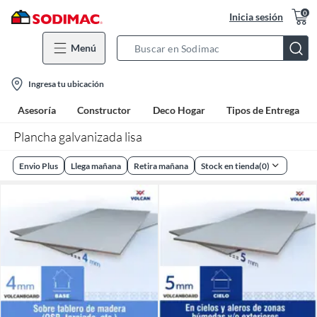
0
Inicia sesión
Menú
Search
Bar
location-
Ingresa tu ubicación
icon
Asesoría
Constructor
Deco Hogar
Tipos de Entrega
Plancha galvanizada lisa
Envio Plus
Llega mañana
Retira mañana
Stock en tienda
(
0
)