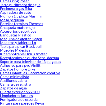
Camas king Rosen
Jarro purificador de agua
Encimera a gas Teka
Aspiradora de auto
Plumon 1 5 plaza Mashini
Mesa pequeña
Botellas termicas Thermos
Chaqueta moto mujer
Accesorios deportivos
Banquetas Plástico
Maquina de afeitar Siegen
Maderas y tableros Lp
Tabla para picar Black bull
Muebles M design
Kit empotrable Ursus trotter
Receptaculos de ducha Sensi dacqua
Soporte para televisor de 43 pulgadas
Adhesivo para pvc Vinilit
Zapatos hombre Dike
Camas infantiles Decoracion creativa
Cama minimalista
Audifonos Jabra
Camara de registro
Zapatos de agua
Puerta exterior 65 x 200
Limpiadores faciales
Fumigadora de espalda
Pintura para paredes Revor