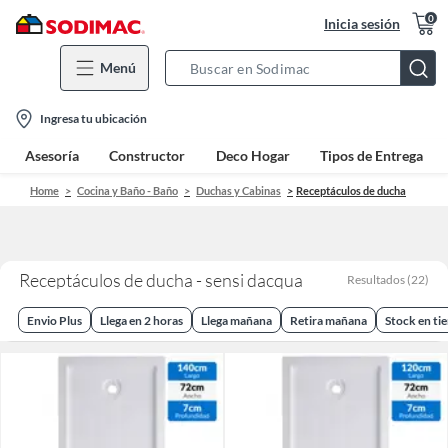
0
Inicia sesión
Menú
Search
Bar
location-
Ingresa tu ubicación
icon
Asesoría
Constructor
Deco Hogar
Tipos de Entrega
Home
Cocina y Baño - Baño
Duchas y Cabinas
Receptáculos de ducha
Receptáculos de ducha - sensi dacqua
Resultados
(
22
)
Envio Plus
Llega en 2 horas
Llega mañana
Retira mañana
Stock en ti