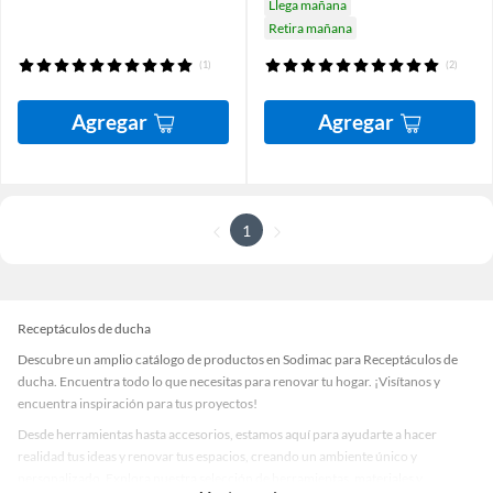
Llega mañana
Retira mañana
(1)
(2)
Agregar
Agregar
1
Receptáculos de ducha
Descubre un amplio catálogo de productos en Sodimac para Receptáculos de
ducha. Encuentra todo lo que necesitas para renovar tu hogar. ¡Visítanos y
encuentra inspiración para tus proyectos!
Desde herramientas hasta accesorios, estamos aquí para ayudarte a hacer
realidad tus ideas y renovar tus espacios, creando un ambiente único y
personalizado. Explora nuestra selección de herramientas, materiales y