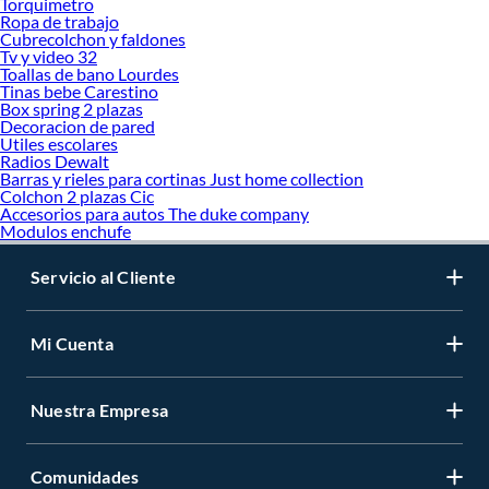
Torquimetro
Ropa de trabajo
Cubrecolchon y faldones
Tv y video 32
Toallas de bano Lourdes
Tinas bebe Carestino
Box spring 2 plazas
Decoracion de pared
Utiles escolares
Radios Dewalt
Barras y rieles para cortinas Just home collection
Colchon 2 plazas Cic
Accesorios para autos The duke company
Modulos enchufe
Servicio al Cliente
Mi Cuenta
Nuestra Empresa
Comunidades