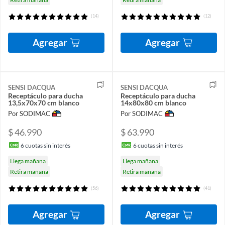
(14)
(12)
Agregar
Agregar
SENSI DACQUA
SENSI DACQUA
Receptáculo para ducha
Receptáculo para ducha
13,5x70x70 cm blanco
14x80x80 cm blanco
Por SODIMAC
Por SODIMAC
$ 46.990
$ 63.990
6
cuotas sin interés
6
cuotas sin interés
Llega mañana
Llega mañana
Retira mañana
Retira mañana
(56)
(41)
Agregar
Agregar