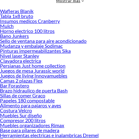
Mostrar más
accesorios de calidad que te ayudarán a crear un espacio más tú.
Wafleras Blanik
Desde remodelaciones hasta proyectos de decoración, estamos aquí para hacer
Tabla 1x8 bruto
tus ideas realidad. ¡Visítanos y encuentra todo lo que tenemos para ofrecerte en
Insumos medicos Cranberry
Receptáculos de ducha!
Mulch
Horno electrico 100 litros
Explora la variedad de productos de Receptáculos de ducha en Sodimac
Bano Junkers
Sello de ventana para aire acondicionado
Herramientas, materiales y accesorios de calidad para tus proyectos y
Mudanza y embalaje Sodimac
renovación de espacios. ¡Visítanos y descubre todo lo que tenemos para
Pinturas impermeabilizantes Sika
ofrecerte!
Nivel laser Stanley
Clavadora electrica
Encuentra una amplia variedad de productos de Receptáculos de ducha en
Persianas Just home collection
Sodimac. Encuentra todo lo necesario para tus proyectos de renovación y
Juegos de mesa Jurassic world
decoración. ¡Visítanos y haz tus ideas realidad!
Juegos de living Innovamuebles
Camas 2 plazas Flex
Bar Forastero
Brazo hidraulico de puerta Bash
Sillas de comer Graco
Papeles 180 compostable
Alimento para pajaros y aves
Costura Velcro
Muebles Sur diseño
Compresor 200 litros
Muebles organizadores Rimax
Base para pilares de madera
Herramientas electricas e inalambricas Dremel