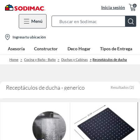
0
Inicia sesión
Menú
Search
Bar
location-
Ingresa tu ubicación
icon
Asesoría
Constructor
Deco Hogar
Tipos de Entrega
Home
Cocina y Baño - Baño
Duchas y Cabinas
Receptáculos de ducha
Receptáculos de ducha - generico
Resultados
(
2
)