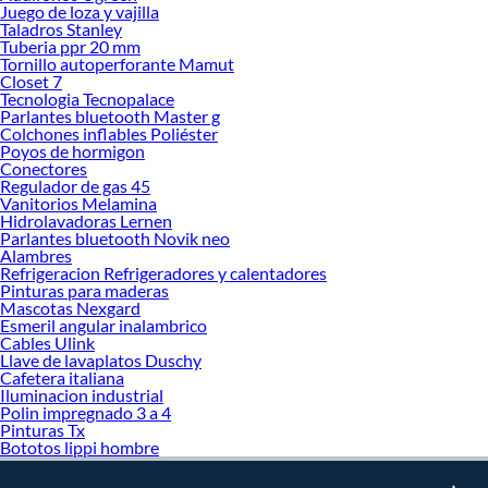
Juego de loza y vajilla
Taladros Stanley
Tuberia ppr 20 mm
Tornillo autoperforante Mamut
Closet 7
Tecnologia Tecnopalace
Parlantes bluetooth Master g
Colchones inflables Poliéster
Poyos de hormigon
Conectores
Regulador de gas 45
Vanitorios Melamina
Hidrolavadoras Lernen
Parlantes bluetooth Novik neo
Alambres
Refrigeracion Refrigeradores y calentadores
Pinturas para maderas
Mascotas Nexgard
Esmeril angular inalambrico
Cables Ulink
Llave de lavaplatos Duschy
Cafetera italiana
Iluminacion industrial
Polin impregnado 3 a 4
Pinturas Tx
Bototos lippi hombre