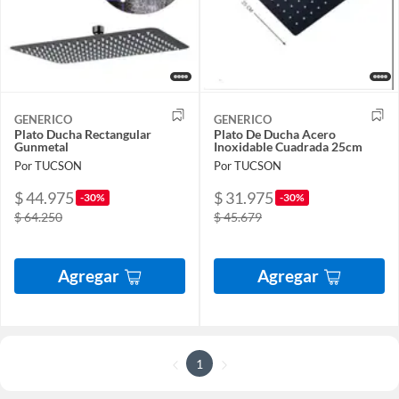
GENERICO
GENERICO
Plato Ducha Rectangular
Plato De Ducha Acero
Gunmetal
Inoxidable Cuadrada 25cm
Por TUCSON
Por TUCSON
$ 44.975
$ 31.975
-30%
-30%
$ 64.250
$ 45.679
Agregar
Agregar
1