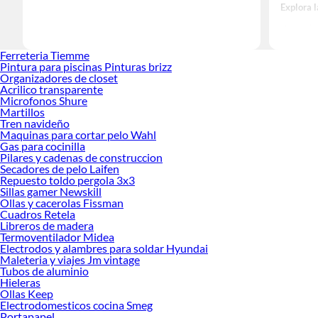
Explora 
Herramient
Encuentra
Ferreteria Tiemme
ideas real
Pintura para piscinas Pinturas brizz
Organizadores de closet
Acrilico transparente
Microfonos Shure
Martillos
Tren navideño
Maquinas para cortar pelo Wahl
Gas para cocinilla
Pilares y cadenas de construccion
Secadores de pelo Laifen
Repuesto toldo pergola 3x3
Sillas gamer Newskill
Ollas y cacerolas Fissman
Cuadros Retela
Libreros de madera
Termoventilador Midea
Electrodos y alambres para soldar Hyundai
Maleteria y viajes Jm vintage
Tubos de aluminio
Hieleras
Ollas Keep
Electrodomesticos cocina Smeg
Portapapel