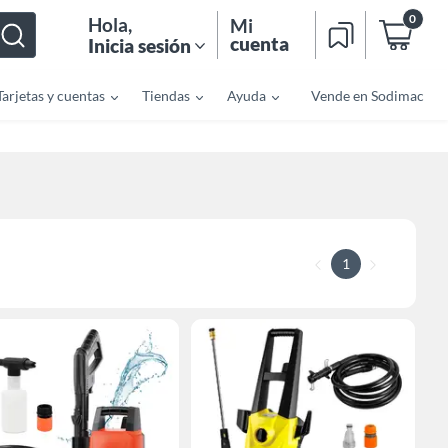
0
Hola
,
Mi
cuenta
Inicia sesión
Tarjetas y cuentas
Tiendas
Ayuda
Vende en Sodimac
1