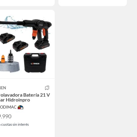
NEN
olavadora Batería 21 V
ar Hidroinpro
 SODIMAC
9.990
6
cuotas sin interés