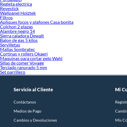
Regleta electrica
Revestick
Wallpanel Holztek
Filtros
Apliques focos y plafones Casa bonita
Colchon 2 plazas
Alambre negro 14
Sierra caladora Dewalt
Balon de gas 5 kilos
Servilletas
Mallas Sombratec
Cortinas y rollers Okaeri
Maquinas para cortar pelo Wahl
Sillas de comer Voyage
Terciado ranurado 5 mm
Set parrillero
Servicio al Cliente
Mi C
Contáctanos
Regist
Medios de Pago
Cambi
Cambios y Devoluciones
Mis C