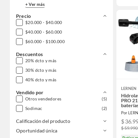
+ Ver más
Precio
$20.000 - $40.000
$40.000 - $60.000
$60.000 - $100.000
Descuentos
20% dcto y más
30% dcto y más
40% dcto y más
LERNEN
Vendido por
Hidrola
Otros vendedores
(5)
PRO 21V
batería
Sodimac
(2)
Por LER
$ 36.9
Calificación del producto
$ 59.990
Oportunidad única
Retira 