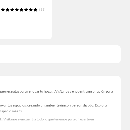
(11)
e necesitas para renovar tu hogar. ¡Visítanos y encuentra inspiración para
novar tus espacios, creando un ambiente único y personalizado. Explora
 espacio más tú.
. ¡Visítanos y encuentra todo lo que tenemos para ofrecerte en