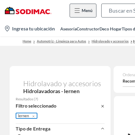
Menú
location-
Ingresa tu ubicación
Asesoría
Constructor
Deco Hogar
Tipos 
icon
Home
Automotriz - Limpieza para Autos
Hidrolavado y accesorios
H
Ordena
Recom
Hidrolavado y accesorios
Hidrolavadoras - lernen
Resultados
(
7
)
Filtro seleccionado
lernen
Tipo de Entrega