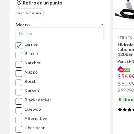
Retiro en un punto
Retira mañana
Marca
LERNEN
Hidrol
Lernen
Jabone
Bauker
120bar 
Por LER
Karcher
Nappo
$ 56.9
Bosch
$ 60.9
$ 99.990
Karson
Retira 
Black+decker
Daewoo
Alternative
Ubermann