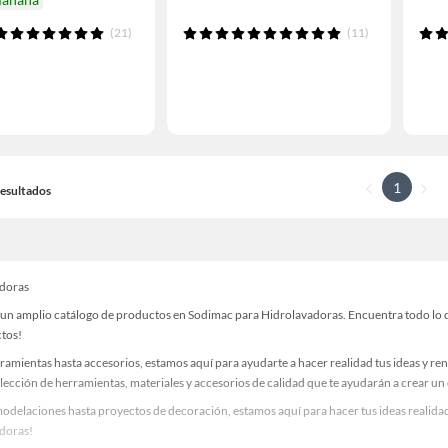
(21)
(11)
1
 Resultados
adoras
un amplio catálogo de productos en Sodimac para Hidrolavadoras. Encuentra todo lo qu
ctos!
ramientas hasta accesorios, estamos aquí para ayudarte a hacer realidad tus ideas y re
lección de herramientas, materiales y accesorios de calidad que te ayudarán a crear un
odelaciones hasta proyectos de decoración, estamos aquí para hacer tus ideas realidad
doras!