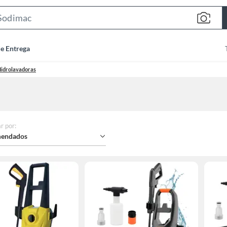
Search
Bar
de Entrega
idrolavadoras
r por
:
endados