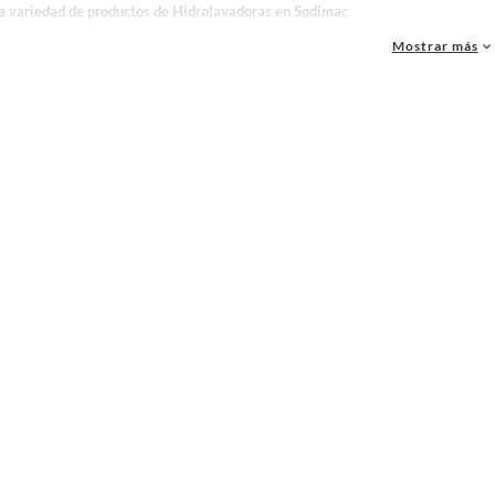
la variedad de productos de Hidrolavadoras en Sodimac
as, materiales y accesorios de calidad para tus proyectos y renovación de espacios. ¡
Mostrar más
 una amplia variedad de productos de Hidrolavadoras en Sodimac. Encuentra todo lo ne
idad!