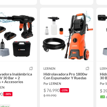
LERNEN
LER
vadora Inalámbrica
Hidrolavadora Pro 1800w
Hidr
 30 Bar + 2
Con Espumador Y Ruedas
30 B
s + Accesorios
Por LERNEN
Por
NEN
$ 76.990
$ 3
-23%
90
-38%
$ 99.990
mañana