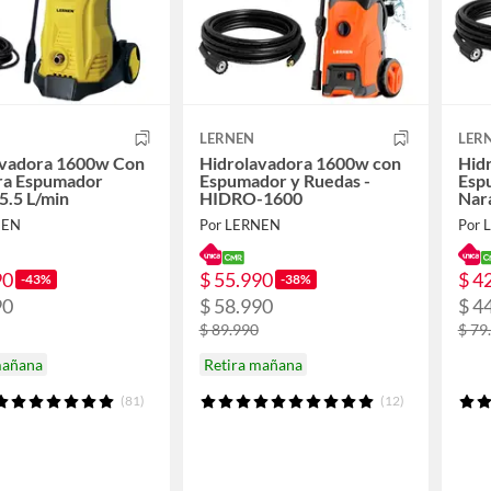
LERNEN
LER
avadora 1600w Con
Hidrolavadora 1600w con
Hid
ra Espumador
Espumador y Ruedas -
Esp
5.5 L/min
HIDRO-1600
Nar
NEN
Por LERNEN
Por 
90
$ 55.990
$ 4
-43%
-38%
90
$ 58.990
$ 4
$ 89.990
$ 79
mañana
Retira mañana
(81)
(12)