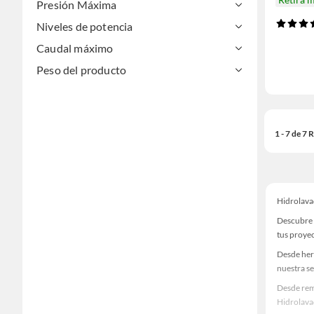
Presión Máxima
Niveles de potencia
Caudal máximo
Peso del producto
1 - 7 de 7
Hidrolav
Descubre 
tus proye
Desde her
nuestra se
Desde rem
Hidrolava