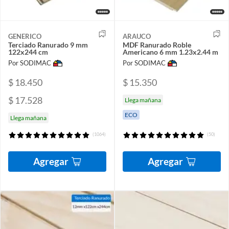
GENERICO
ARAUCO
Terciado Ranurado 9 mm
MDF Ranurado Roble
122x244 cm
Americano 6 mm 1.23x2.44 m
Por SODIMAC
Por SODIMAC
$ 18.450
$ 15.350
$ 17.528
Llega mañana
ECO
Llega mañana
(1064)
(50)
Agregar
Agregar