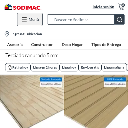
0
Inicia sesión
Menú
Search
Bar
location-
Ingresa tu ubicación
icon
Asesoría
Constructor
Deco Hogar
Tipos de Entrega
Terciado ranurado 5 mm
Retira hoy
Llega en 2 horas
Llega hoy
Envío gratis
Llega mañana