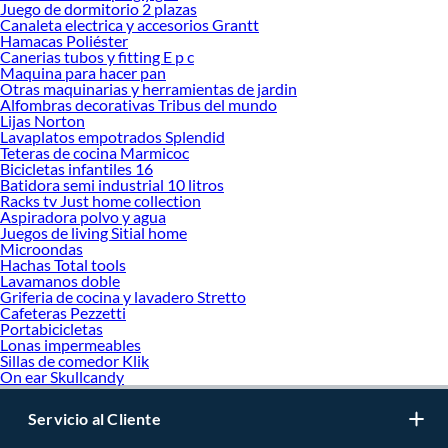
Juego de dormitorio 2 plazas
Canaleta electrica y accesorios Grantt
Hamacas Poliéster
Canerias tubos y fitting E p c
Maquina para hacer pan
Otras maquinarias y herramientas de jardin
Alfombras decorativas Tribus del mundo
Lijas Norton
Lavaplatos empotrados Splendid
Teteras de cocina Marmicoc
Bicicletas infantiles 16
Batidora semi industrial 10 litros
Racks tv Just home collection
Aspiradora polvo y agua
Juegos de living Sitial home
Microondas
Hachas Total tools
Lavamanos doble
Griferia de cocina y lavadero Stretto
Cafeteras Pezzetti
Portabicicletas
Lonas impermeables
Sillas de comedor Klik
On ear Skullcandy
Servicio al Cliente