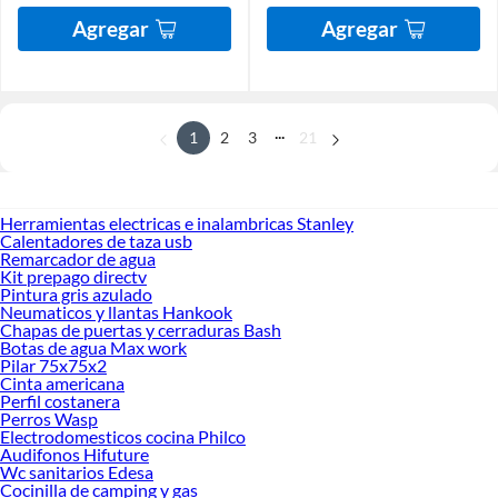
Agregar
Agregar
...
1
2
3
21
Herramientas electricas e inalambricas Stanley
Calentadores de taza usb
Remarcador de agua
Kit prepago directv
Pintura gris azulado
Neumaticos y llantas Hankook
Chapas de puertas y cerraduras Bash
Botas de agua Max work
Pilar 75x75x2
Cinta americana
Perfil costanera
Perros Wasp
Electrodomesticos cocina Philco
Audifonos Hifuture
Wc sanitarios Edesa
Cocinilla de camping y gas