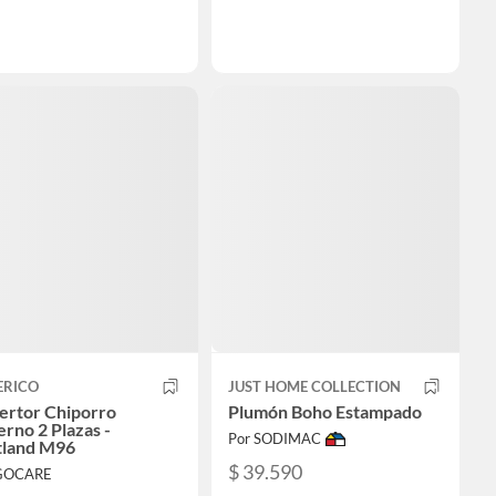
ERICO
JUST HOME COLLECTION
ertor Chiporro
Plumón Boho Estampado
erno 2 Plazas -
Por SODIMAC
tland M96
$ 39.590
 GOCARE