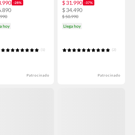
3.990
$ 31.990
-28%
-37%
6.890
$ 34.490
.990
$ 50.990
a hoy
Llega hoy
(1)
(2)
Patrocinado
Patrocinado