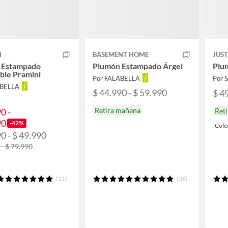
N
BASEMENT HOME
JUS
 Estampado
Plumón Estampado Árgel
Plu
ble Pramini
Por FALABELLA
Por
ABELLA
$ 44.990 - $ 59.990
$ 4
Retira mañana
0 -
Ret
90
-42%
Cole
0 - $ 49.990
 - $ 79.990
(11)
(56)