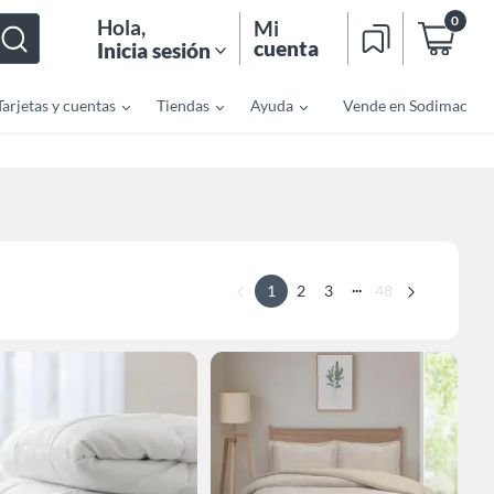
0
Hola
,
Mi
cuenta
Inicia sesión
Tarjetas y cuentas
Tiendas
Ayuda
Vende en Sodimac
...
1
2
3
48