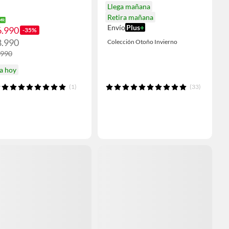
Llega mañana
Retira mañana
Envío
Plus
+
6.990
-35%
8.990
Colección Otoño Invierno
.990
a hoy
(1)
(33)