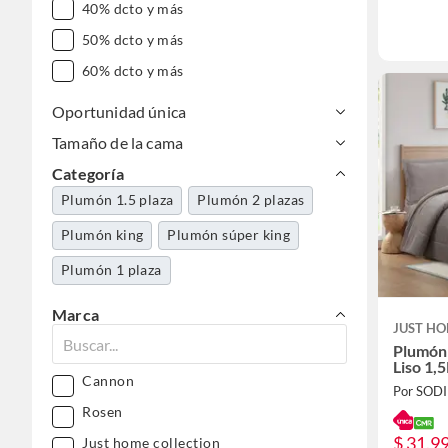
40% dcto y más
50% dcto y más
60% dcto y más
Oportunidad única
Tamaño de la cama
Categoría
Plumón 1.5 plaza
Plumón 2 plazas
Plumón king
Plumón súper king
Plumón 1 plaza
Marca
JUST HO
Plumón
Liso 1,5
Cannon
Por SOD
Rosen
$ 31.99
Just home collection