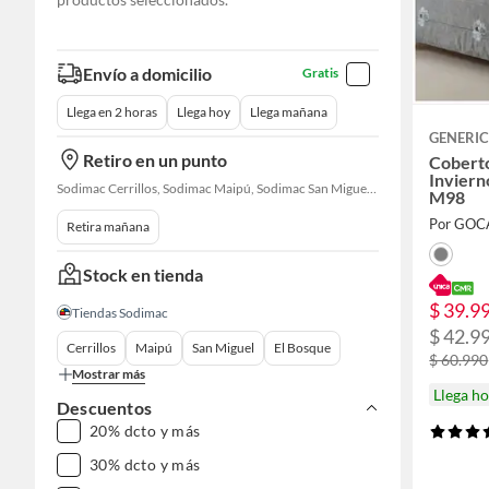
Envío a domicilio
Gratis
Llega en 2 horas
Llega hoy
Llega mañana
GENERI
Retiro en un punto
Cobert
Inviern
Sodimac Cerrillos, Sodimac Maipú, Sodimac San Miguel, Sodimac El Bosque, Sodimac San Bernardo, Sodimac Talagante, Sodimac San Fernando
M98
Por GOC
Retira mañana
Stock en tienda
$ 39.9
Tiendas Sodimac
$ 42.9
Cerrillos
Maipú
San Miguel
El Bosque
$ 60.990
Mostrar más
Llega h
Descuentos
20% dcto y más
30% dcto y más