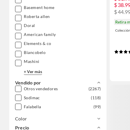
$ 38.9
Basement home
$ 44.99
Roberta allen
Retira 
Doral
Colecció
American family
Elements & co
Biancobelo
Mashini
+ Ver más
Vendido por
Otros vendedores
(2267)
Sodimac
(118)
Falabella
(99)
Color
Precio