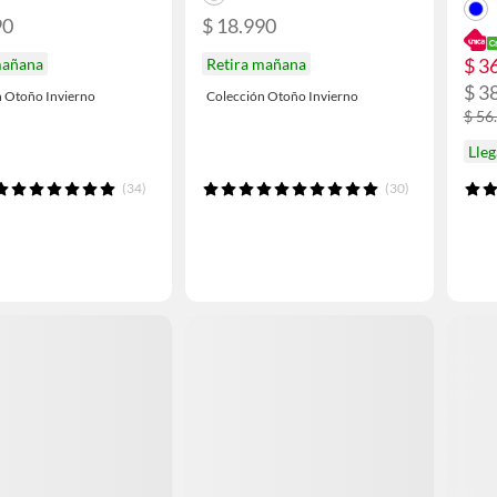
90
$ 18.990
$ 3
mañana
Retira mañana
$ 3
n Otoño Invierno
Colección Otoño Invierno
$ 56
Lleg
(34)
(30)