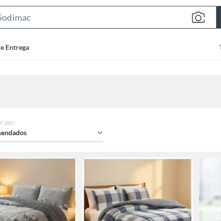
Search
Bar
de Entrega
r por
:
endados