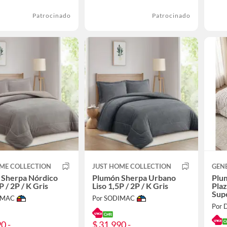
Patrocinado
Patrocinado
ME COLLECTION
JUST HOME COLLECTION
GEN
 Sherpa Nórdico
Plumón Sherpa Urbano
Plu
P / 2P / K Gris
Liso 1,5P / 2P / K Gris
Plaz
Sup
IMAC
Por SODIMAC
Por 
0 -
$ 31.990 -