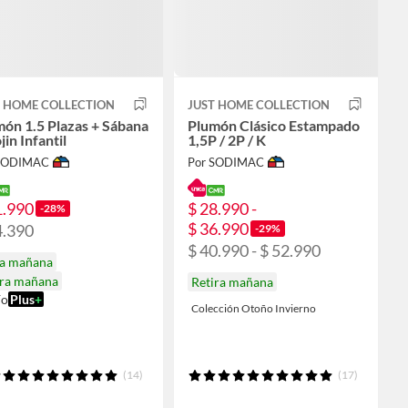
T HOME COLLECTION
JUST HOME COLLECTION
ón 1.5 Plazas + Sábana
Plumón Clásico Estampado
jin Infantil
1,5P / 2P / K
 SODIMAC
Por SODIMAC
1.990
$ 28.990 -
-28%
$ 36.990
4.390
-29%
$ 40.990 - $ 52.990
ga mañana
ira mañana
Retira mañana
ío
Plus
+
Colección Otoño Invierno
(14)
(17)