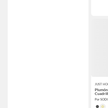
JUST HO
Plumón 
Cuadril
Por SOD