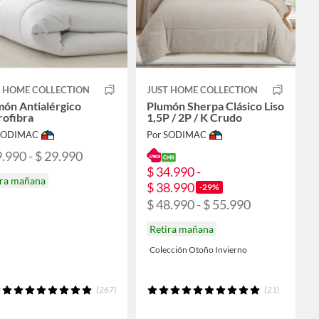
T HOME COLLECTION
JUST HOME COLLECTION
ón Antialérgico
Plumón Sherpa Clásico Liso
rofibra
1,5P / 2P / K Crudo
 SODIMAC
Por SODIMAC
9.990 - $ 29.990
$ 34.990 -
ira mañana
$ 38.990
-29%
$ 48.990 - $ 55.990
Retira mañana
Colección Otoño Invierno
(267)
(21)