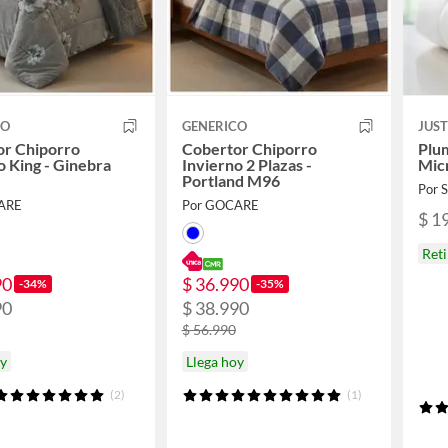
CO
GENERICO
JUS
or Chiporro
Cobertor Chiporro
Plum
o King - Ginebra
Invierno 2 Plazas -
Mic
Portland M96
Por
ARE
Por GOCARE
$ 1
Ret
90
$ 36.990
-34%
-35%
90
$ 38.990
$ 56.990
oy
Llega hoy
(2)
(1)