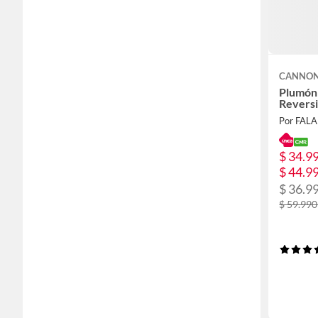
CANNO
Plumón
Reversi
Por FAL
$ 34.99
$ 44.9
$ 36.99
$ 59.990