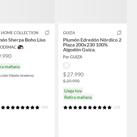
T HOME COLLECTION
GUIZA
món Sherpa Boho Liso
Plumón Edredón Nórdico 2
Plaza 200x230 100%
 SODIMAC
Algodón Guiza.
9.990
Por GUIZA
ira mañana
$ 27.990
cción Otoño Invierno
$ 29.990
Llega hoy
Retira mañana
(39)
(13)