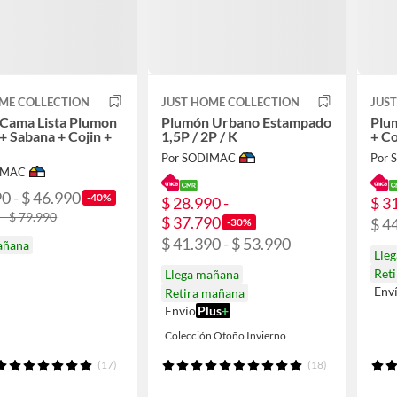
ME COLLECTION
JUST HOME COLLECTION
JUS
Cama Lista Plumon
Plumón Urbano Estampado
Plum
+ Sabana + Cojin +
1,5P / 2P / K
+ Co
Por SODIMAC
Por
IMAC
0 - $ 46.990
-40%
$ 28.990 -
$ 3
 - $ 79.990
$ 37.790
$ 4
-30%
$ 41.390 - $ 53.990
añana
Lle
Ret
Llega mañana
Env
Retira mañana
Envío
Plus
+
Colección Otoño Invierno
(17)
(18)