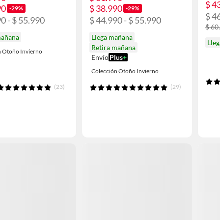
$ 4
90
$ 38.990
-29%
-29%
$ 4
0 - $ 55.990
$ 44.990 - $ 55.990
$ 60
mañana
Llega mañana
Lleg
Retira mañana
n Otoño Invierno
Envío
Plus
+
Colección Otoño Invierno
(23)
(29)