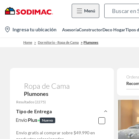
Menú
location-
Ingresa tu ubicación
Asesoría
Constructor
Deco Hogar
Tipos 
icon
Home
Dormitorio - Ropa de Cama
Plumones
Ordena
Recom
Ropa de Cama
Plumones
Resultados
(
2275
)
Tipo de Entrega
Nuevo
Envío gratis al comprar sobre $49.990 en
productos seleccionados.