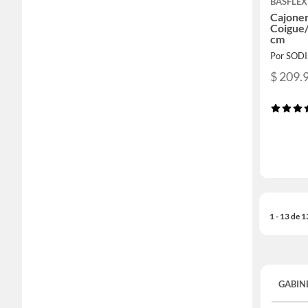
BASFLEX
Cajoner
Coigue
cm
Por SOD
$ 209.
1 - 13 de 
GABIN