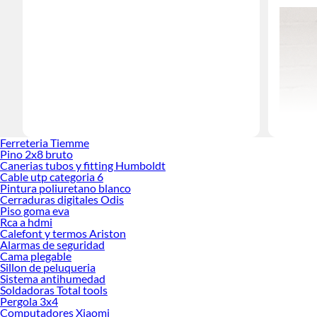
Ferreteria Tiemme
Pino 2x8 bruto
Canerias tubos y fitting Humboldt
Cable utp categoria 6
Pintura poliuretano blanco
Cerraduras digitales Odis
Piso goma eva
Rca a hdmi
Calefont y termos Ariston
Alarmas de seguridad
Cama plegable
Los
gabin
Sillon de peluqueria
pensado p
Sistema antihumedad
Soldadoras Total tools
Gracias a 
Pergola 3x4
necesidade
Computadores Xiaomi