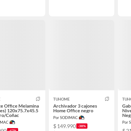
E
TUHOME
TUH
te Office Melamina
Archivador 3 cajones
Gab
(es) 120x75.7x45.5
Home Office negro
Niv
ro/Coñac
Neg
Por SODIMAC
IMAC
Por
$ 149.990
-38%
990
$ 2
-47%