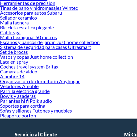
Gabinete
Herramientas de precision
Tinas de bano y hidromasajes Wintec
Una de las
Accesorios para autos Subaru
Sellador ceramico
industrial
Malla faenera
interiores
Bicicleta estatica plegable
para área
Cable vga
Malla hexagonal 50 metros
La distrib
Escanos y bancos de jardin Just home collection
mientras 
Sistema de seguridad para casas Ultrasmart
rápidamen
Set de brocas
Vasos y copas Just home collection
tranquili
Laca en spray
En Sodima
Coches travel system Britax
Camaras de video
gabinete
Alambre 14
disponible
Organizacion de dormitorio Anyhogar
asegurand
Veladores Amoble
Parrilla electrica grande
Los
gabin
Bowls y asaderas
un lugar e
Parlantes hi fi Polk audio
sinónimo 
Soportes para cortina
Sofas y sillones Futones y muebles
Invertir e
Picaporte porton
frente a 
asegurand
comodidad
Servicio al Cliente
Mi C