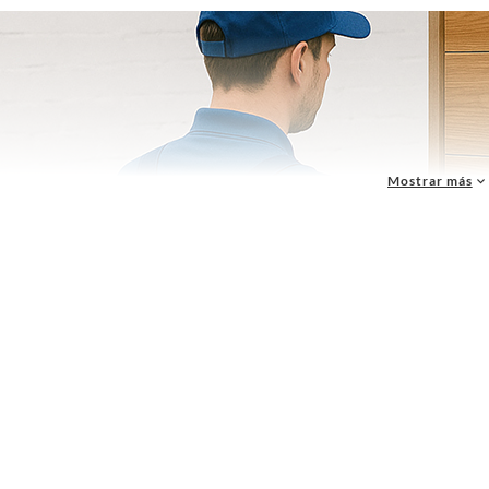
Mostrar más
etes
son piezas fundamentales para la organización y almacenamiento en diferentes esp
ara ofrecer soluciones prácticas que permitan mantener herramientas, documentos y ob
su estructura robusta y funcional, los
gabinetes
se han convertido en un elemento indisp
s y estilos.