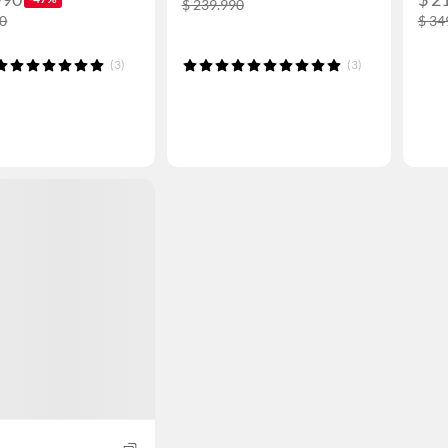
$ 239.990
90
$ 34
(3)
(3)