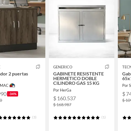
E
GENERICO
TEC
dor 2 puertas
GABINETE RESISTENTE
Gab
HERMETICO DOBLE
65x
CILINDRO GAS 15 KG
IMAC
Por
Por HerGa
990
$ 7
-34%
$ 160.537
90
$ 10
$ 168.987
(3)
(1)