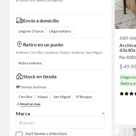
Envío a domicilio
Llega en 2 horas
Llega mañana
JUST HO
Retiro en un punto
Archiva
43x40x
Sodimac Cerrillos, Sodimac Maipú, Sodimac San Miguel, Sodimac El Bosque, Sodimac San Bernardo, Sodimac Talagante
Por SOD
Retira mañana
$ 49.9
Stock en tienda
Llega m
Retira 
Tiendas Sodimac
Cerrillos
Maipú
San Miguel
El Bosque
Mostrar más
Marca
Just home collection