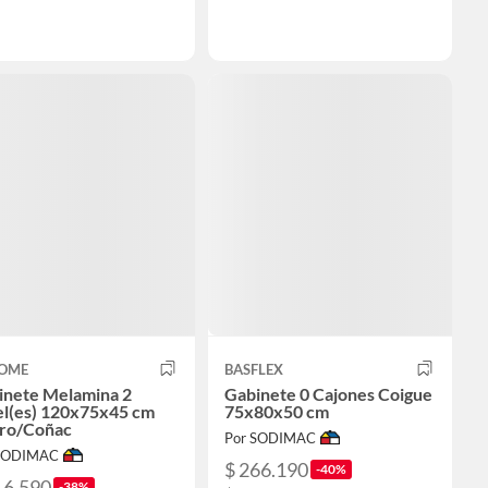
OME
BASFLEX
inete Melamina 2
Gabinete 0 Cajones Coigue
el(es) 120x75x45 cm
75x80x50 cm
ro/Coñac
Por SODIMAC
 SODIMAC
$ 266.190
-40%
16.590
-38%