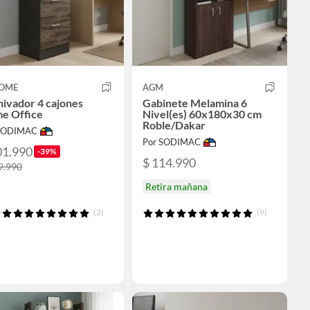
OME
AGM
ivador 4 cajones
Gabinete Melamina 6
e Office
Nivel(es) 60x180x30 cm
Roble/Dakar
 SODIMAC
Por SODIMAC
01.990
-39%
$ 114.990
9.990
Retira mañana
(2)
(9)