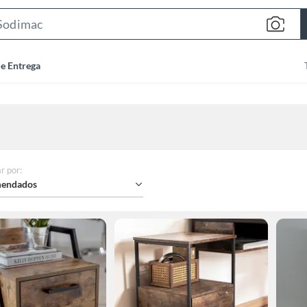
Search
Bar
de Entrega
r por
:
endados