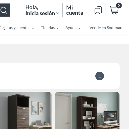
0
Hola
,
Mi
cuenta
Inicia sesión
Tarjetas y cuentas
Tiendas
Ayuda
Vende en Sodimac
1