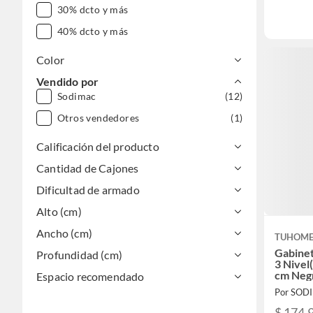
30% dcto y más
40% dcto y más
Color
Vendido por
Sodimac
(12)
Otros vendedores
(1)
Calificación del producto
Cantidad de Cajones
Dificultad de armado
Alto (cm)
Ancho (cm)
TUHOM
Gabine
Profundidad (cm)
3 Nivel
cm Neg
Espacio recomendado
Por SOD
$ 174.