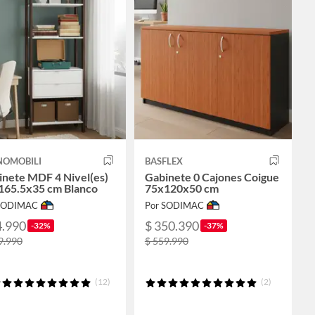
NOMOBILI
BASFLEX
inete MDF 4 Nivel(es)
Gabinete 0 Cajones Coigue
165.5x35 cm Blanco
75x120x50 cm
 SODIMAC
Por SODIMAC
4.990
$ 350.390
-32%
-37%
9.990
$ 559.990
(12)
(2)