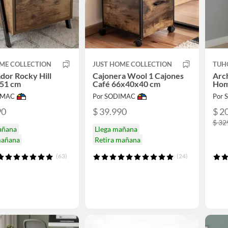
ME COLLECTION
JUST HOME COLLECTION
TUH
dor Rocky Hill
Cajonera Wool 1 Cajones
Arch
51 cm
Café 66x40x40 cm
Hom
IMAC
Por SODIMAC
Por
90
$ 39.990
$ 2
$ 32
añana
Llega mañana
mañana
Retira mañana
(63)
(24)