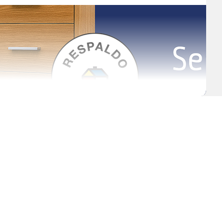
acios, tanto en entornos domésticos como industriales. Su diseño está
jetos en orden, optimizando el uso del espacio y garantizando seguridad.
ensable en talleres, oficinas, bodegas y hogares, adaptándose a distintas