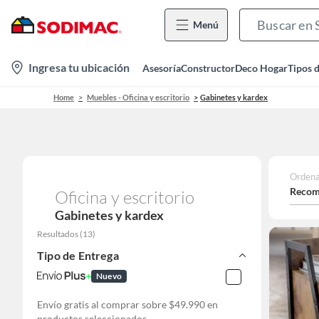
Menú
location-
Ingresa tu ubicación
Asesoría
Constructor
Deco Hogar
Tipos 
icon
Home
Muebles - Oficina y escritorio
Gabinetes y kardex
Ordena
Recom
Oficina y escritorio
Gabinetes y kardex
Resultados
(
13
)
Tipo de Entrega
Nuevo
Envío gratis al comprar sobre $49.990 en
productos seleccionados.