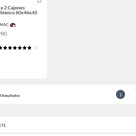
a 2 Cajones
/blanco 60x46x45
IMAC
990
(2)
1
13 Resultados
ETE