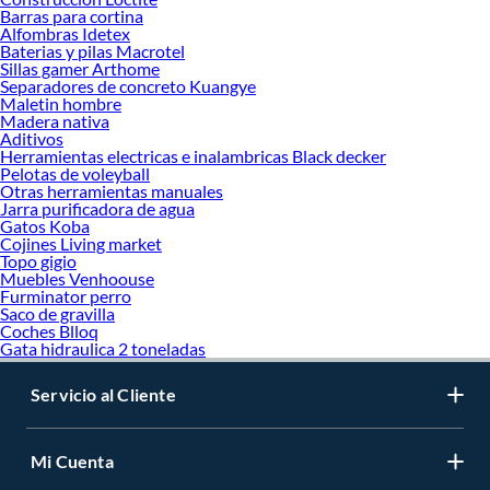
Barras para cortina
Alfombras Idetex
Baterias y pilas Macrotel
Sillas gamer Arthome
Separadores de concreto Kuangye
Maletin hombre
Madera nativa
Aditivos
Herramientas electricas e inalambricas Black decker
Pelotas de voleyball
Otras herramientas manuales
Jarra purificadora de agua
Gatos Koba
Cojines Living market
Topo gigio
Muebles Venhoouse
Furminator perro
Saco de gravilla
Coches Blloq
Gata hidraulica 2 toneladas
Servicio al Cliente
Mi Cuenta