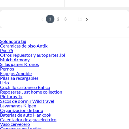
...
1
2
3
11
Soldadora tig
Ceramicas de piso Antik
Pvc 75
Otros repuestos y autopartes Jbl
Mulch Armony
Sillas gamer Kronos
Pernos
Espejos Amoble
Pilas aa recargables
Lirio
Cuchillo cartonero Bahco
Reposeras Just home collection
Pinturas Tx
Sacos de dormir Wild travel
Lavamanos Klipen
Organizacion de bano
Baterias de auto Hankook
Calentador de agua electrico
Vaso cervecero
Construccion Loctite