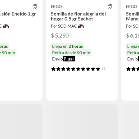
ERGO
ERGO
usión Eneldo 1 gr
Semilla de flor alegria del
Semil
hogar 0.5 gr Sachet
Manqu
C
Por SODIMAC
Por S
$ 5.290
$ 6.1
oras
Llega en
2 horas
Llega
e 90 min
Retira desde 90 min
Retir
Envío
Plus
+
Envío
(1)