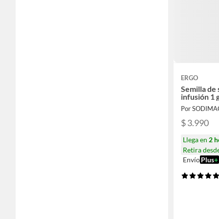
ERGO
Semilla de 
infusión 1 
Por SODIMA
$ 3.990
Llega en
2 h
Retira desd
Envío
Plus
+