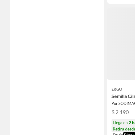
ERGO
Semilla Cil
Por SODIMA
$ 2.190
Llega en
2 h
Retira desd
Envío
Plus
+