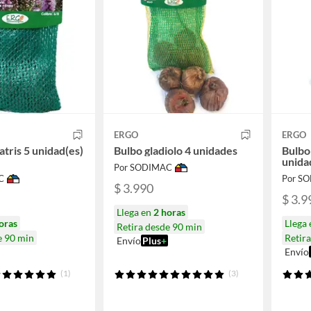
ERGO
ERGO
atris 5 unidad(es)
Bulbo gladiolo 4 unidades
Bulbo 
unida
Por SODIMAC
C
Por S
$ 3.990
$ 3.9
Llega en
2 horas
oras
Llega
Retira desde 90 min
e 90 min
Retir
Envío
Plus
+
Envío
(1)
(3)