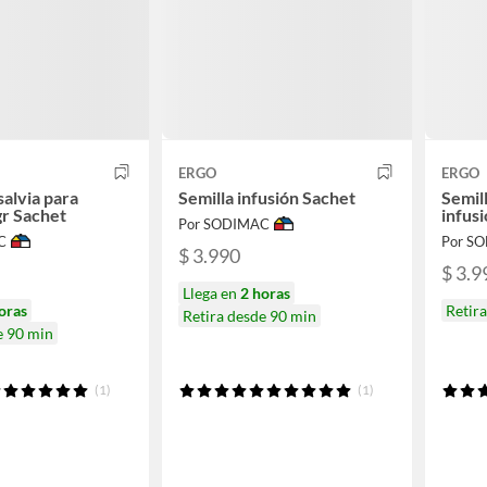
ERGO
ERGO
salvia para
Semilla infusión Sachet
Semil
gr Sachet
infusi
Por SODIMAC
C
Por S
$ 3.990
$ 3.9
Llega en
2 horas
oras
Retir
Retira desde 90 min
e 90 min
(1)
(1)