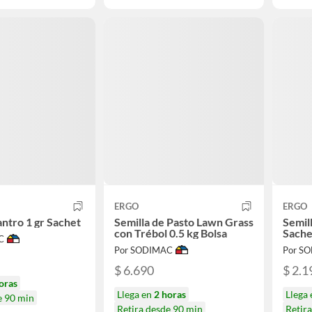
ERGO
ERGO
antro 1 gr Sachet
Semilla de Pasto Lawn Grass
Semill
con Trébol 0.5 kg Bolsa
Sache
C
Por SODIMAC
Por S
$ 6.690
$ 2.1
oras
Llega en
2 horas
Llega
e 90 min
Retira desde 90 min
Retir