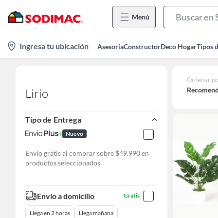
Menú
location-
Ingresa tu ubicación
Asesoría
Constructor
Deco Hogar
Tipos 
icon
Ordenar po
Recomend
Lirio
Tipo de Entrega
Nuevo
Envío gratis al comprar sobre $49.990 en
productos seleccionados.
Envío a domicilio
Gratis
Llega en 2 horas
Llega mañana