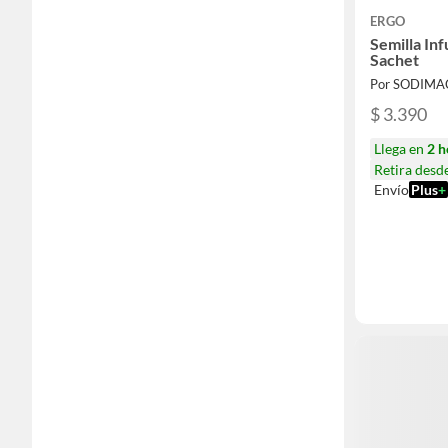
ERGO
Semilla Inf
Sachet
Por SODIMA
$ 3.390
Llega en
2 h
Retira desd
Envío
Plus
+