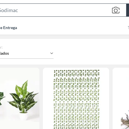
Search
Bar
de Entrega
r
:
ados