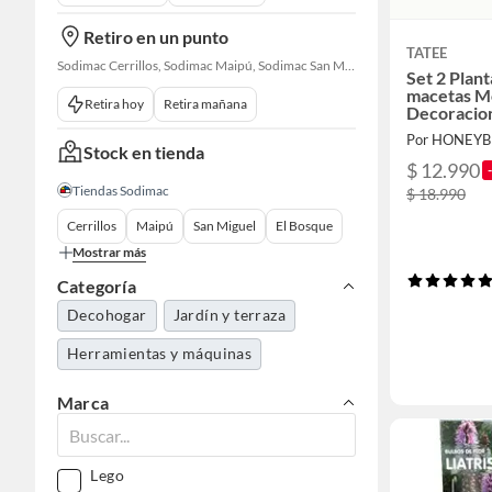
Retiro en un punto
TATEE
Sodimac Cerrillos, Sodimac Maipú, Sodimac San Miguel, Sodimac El Bosque, Sodimac San Bernardo, Sodimac Talagante, Sodimac San Fernando
Set 2 Plant
macetas Mo
Retira hoy
Retira mañana
Decoracio
Por HONEY
Stock en tienda
$ 12.990
Tiendas Sodimac
$ 18.990
Cerrillos
Maipú
San Miguel
El Bosque
Mostrar más
Categoría
Decohogar
Jardín y terraza
Herramientas y máquinas
Marca
Lego