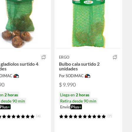
ERGO
gladiolos surtido 4
Bulbo cala surtido 2
des
unidades
ODIMAC
Por SODIMAC
90
$ 9.990
 en
2 horas
Llega en
2 horas
a desde 90 min
Retira desde 90 min
Plus
+
Envío
Plus
+
(4)
(7)