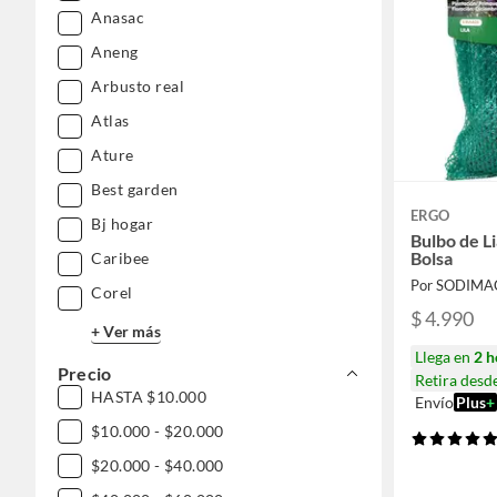
Anasac
Aneng
Arbusto real
Atlas
Ature
Best garden
ERGO
Bj hogar
Bulbo de Li
Bolsa
Caribee
Por SODIMA
Corel
$ 4.990
+ Ver más
Llega en
2 h
Precio
Retira desd
HASTA $10.000
Envío
Plus
+
$10.000 - $20.000
$20.000 - $40.000