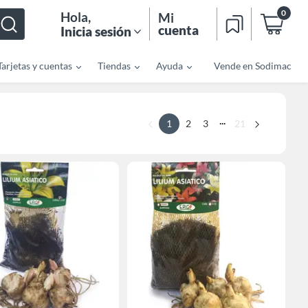
0
Hola
,
Mi
cuenta
Inicia sesión
Tarjetas y cuentas
Tiendas
Ayuda
Vende en Sodimac
...
1
2
3
21