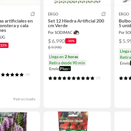
ERGO
ERGO
as artificiales en
Set 12 Hiedra Artificial 200
Bulbo 
nstera y cala
cm Verde
5 uni
nes
Por SODIMAC
Por S
BUG
$ 6.990
$ 5.9
-30%
-32%
$ 9.990
Llega
Llega en
2 horas
Retir
Retira desde 90 min
Envío
Envío
Plus
+
(4)
(9)
Patrocinado