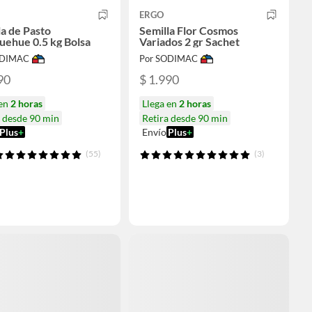
ERGO
la de Pasto
Semilla Flor Cosmos
ehue 0.5 kg Bolsa
Variados 2 gr Sachet
ODIMAC
Por SODIMAC
90
$ 1.990
 en
2 horas
Llega en
2 horas
a desde 90 min
Retira desde 90 min
Plus
+
Envío
Plus
+
(55)
(3)