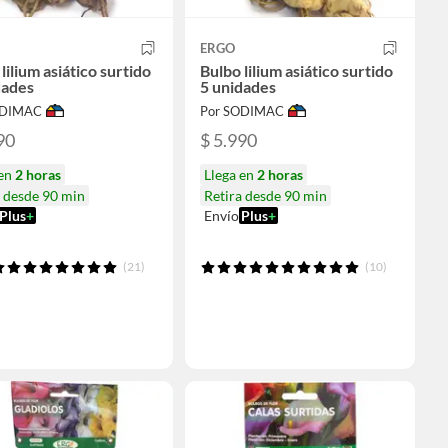
ERGO
lilium asiático surtido
Bulbo lilium asiático surtido
dades
5 unidades
ODIMAC
Por SODIMAC
90
$ 5.990
 en
2 horas
Llega en
2 horas
a desde 90 min
Retira desde 90 min
Plus
+
Envío
Plus
+
(21)
(10)