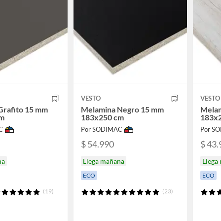
VESTO
VESTO
Grafito 15 mm
Melamina Negro 15 mm
Melam
cm
183x250 cm
183x
C
Por SODIMAC
Por S
$ 54.990
$ 43.
na
Llega mañana
Llega
ECO
ECO
(19)
(23)