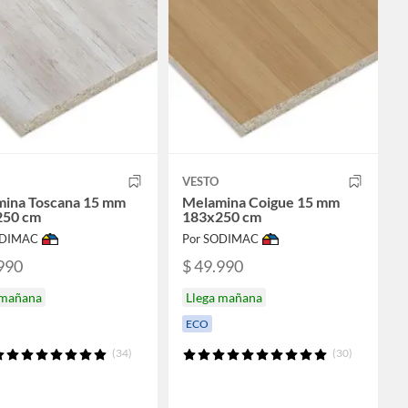
VESTO
ina Toscana 15 mm
Melamina Coigue 15 mm
250 cm
183x250 cm
ODIMAC
Por SODIMAC
990
$ 49.990
 mañana
Llega mañana
ECO
(34)
(30)