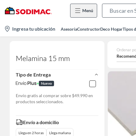
Menú
location-
Ingresa tu ubicación
Asesoría
Constructor
Deco Hogar
Tipos 
icon
Ordenar po
Recomend
Melamina 15 mm
Tipo de Entrega
Nuevo
Envío gratis al comprar sobre $49.990 en
productos seleccionados.
Envío a domicilio
Llega en 2 horas
Llega mañana