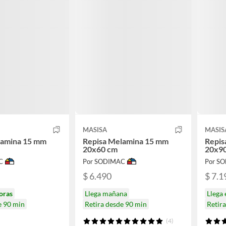
MASISA
MASIS
lamina 15 mm
Repisa Melamina 15 mm
Repis
20x60 cm
20x9
C
Por SODIMAC
Por S
$ 6.490
$ 7.1
oras
Llega mañana
Llega
e 90 min
Retira desde 90 min
Retir
(4)