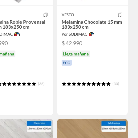
VESTO
ina Roble Provensal
Melamina Chocolate 15 mm
m 183x250 cm
183x250 cm
ODIMAC
Por SODIMAC
990
$ 42.990
 mañana
Llega mañana
ECO
(38)
(30)