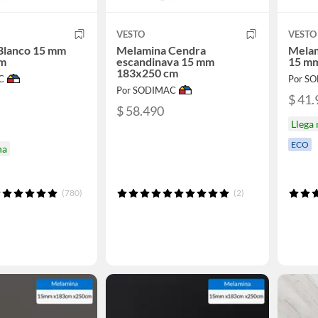
VESTO
VESTO
Blanco 15 mm
Melamina Cendra
Melam
cm
escandinava 15 mm
15 m
183x250 cm
C
Por S
Por SODIMAC
$ 41.
$ 58.490
Llega
ECO
na
(780)
(2)