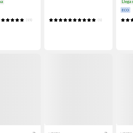
na
Llega
ECO
(15)
(1)