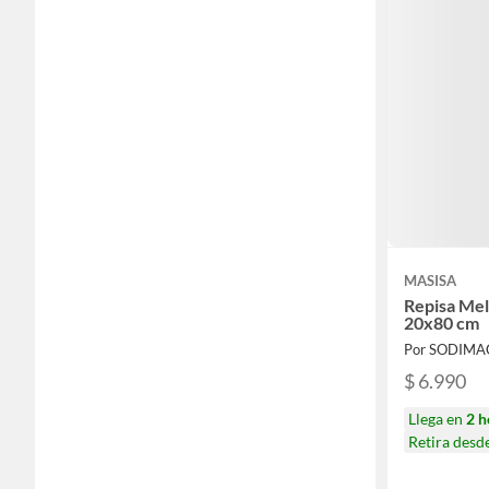
MASISA
Repisa Me
20x80 cm
Por SODIMA
$ 6.990
Llega en
2 h
Retira desd