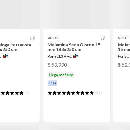
VESTO
VESTO
ogal terracota
Melamina Seda Giorno 15
Melam
x250 cm
mm 183x250 cm
15 m
C
Por SODIMAC
Por S
$ 59.990
$ 52.
Llega mañana
ECO
(3)
(15)