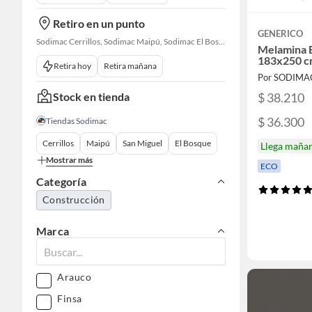
Retiro en un punto
GENERICO
Sodimac Cerrillos, Sodimac Maipú, Sodimac El Bosque, Sodimac San Bernardo, Constructor Cantagallo, Sodimac Talagante
Melamina 
183x250 
Retira hoy
Retira mañana
Por SODIMA
Stock en tienda
$ 38.210
$ 36.300
Tiendas Sodimac
Cerrillos
Maipú
San Miguel
El Bosque
Llega maña
Mostrar más
ECO
Categoría
Construcción
Marca
Arauco
Finsa