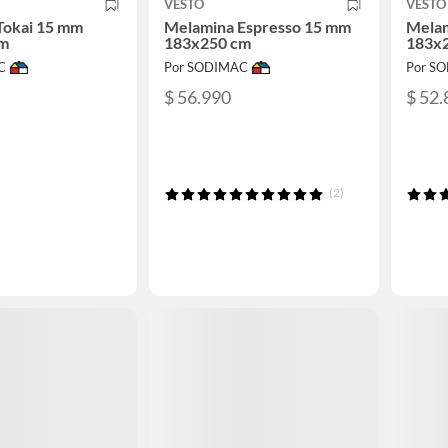
VESTO
VESTO
Tokai 15 mm
Melamina Espresso 15 mm
Melam
cm
183x250 cm
183x
C
Por SODIMAC
Por S
$ 56.990
$ 52.
(2)