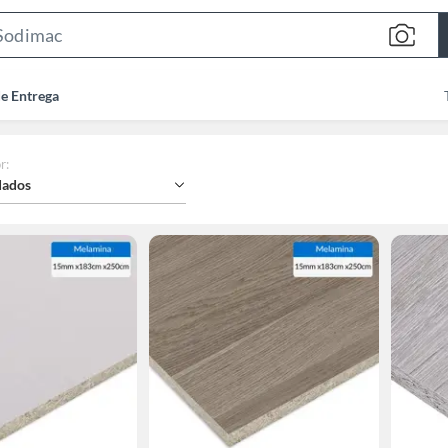
Search
Bar
de Entrega
r
:
ados