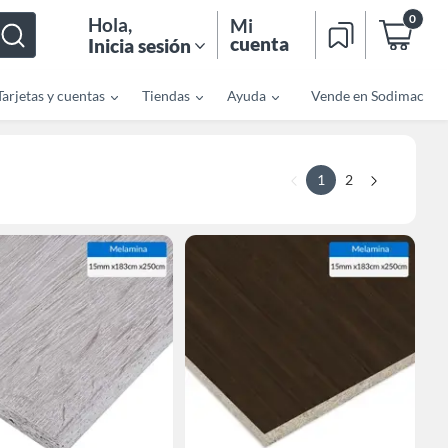
0
Hola
,
Mi
cuenta
Inicia sesión
Tarjetas y cuentas
Tiendas
Ayuda
Vende en Sodimac
1
2