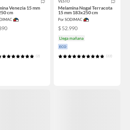
VESTO
ina Venezia 15 mm
Melamina Nogal Terracota
250 cm
15 mm 183x250 cm
ODIMAC
Por SODIMAC
890
$ 52.990
Llega mañana
ECO
(2)
(22)