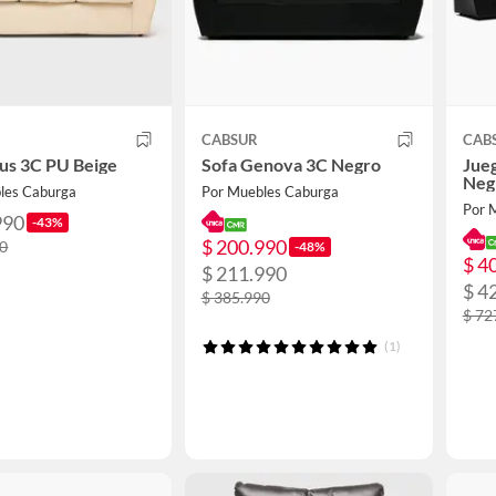
CABSUR
CAB
us 3C PU Beige
Sofa Genova 3C Negro
Jue
Neg
les Caburga
Por Muebles Caburga
Por 
990
-43%
$ 200.990
90
-48%
$ 4
$ 211.990
$ 4
$ 385.990
$ 72
(1)