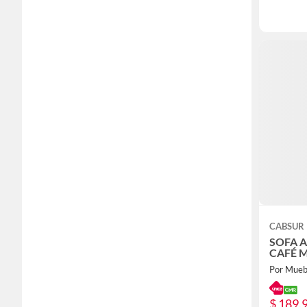
CABSUR
SOFA 
CAFÉ 
Por Mueb
$ 189.