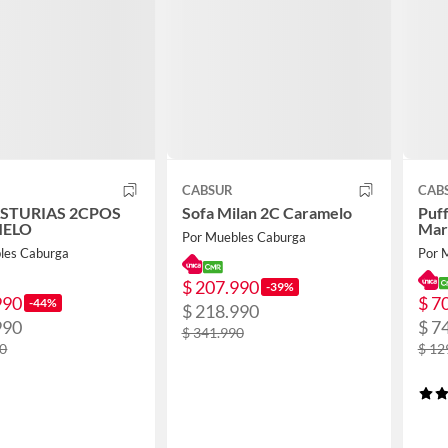
CABSUR
CAB
ASTURIAS 2CPOS
Sofa Milan 2C Caramelo
Puf
ELO
Mar
Por Muebles Caburga
les Caburga
Por 
$ 207.990
-39%
990
$ 7
-44%
$ 218.990
990
$ 7
$ 341.990
90
$ 12