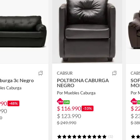
CABSUR
CAB
burga 3c Negro
POLTRONA CABURGA
SOF
NEGRO
MO
les Caburga
Por Muebles Caburga
Por 
990
-48%
$ 116.990
$ 2
-53%
990
$ 123.990
$ 2
90
$ 249.990
$ 38
(1)