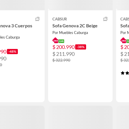
CABSUR
CAB
enova 3 Cuerpos
Sofa Genova 2C Beige
Sof
Por Muebles Caburga
Por 
les Caburga
$ 200.990
$ 2
-38%
990
-48%
$ 211.990
$ 2
990
$ 322.990
$ 32
90