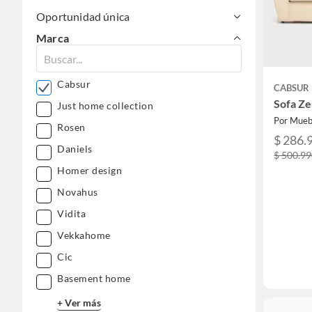
Oportunidad única
Marca
Cabsur
CABSUR
Sofa Ze
Just home collection
Por Mueb
Rosen
$ 286.
Daniels
$ 500.9
Homer design
Novahus
Vidita
Vekkahome
Cic
Basement home
+ Ver más