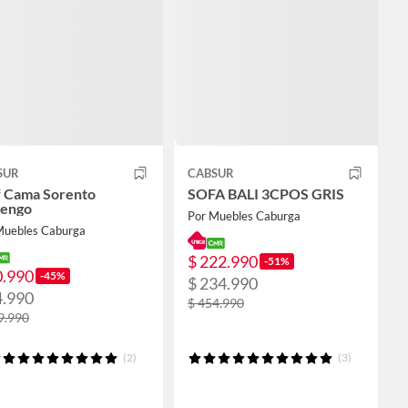
SUR
CABSUR
f Cama Sorento
SOFA BALI 3CPOS GRIS
engo
Por Muebles Caburga
Muebles Caburga
$ 222.990
-51%
0.990
-45%
$ 234.990
4.990
$ 454.990
9.990
(2)
(3)