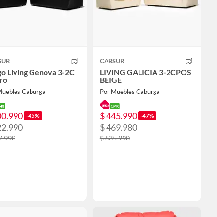
SUR
CABSUR
go Living Genova 3-2C
LIVING GALICIA 3-2CPOS
ro
BEIGE
Muebles Caburga
Por Muebles Caburga
00.990
$ 445.990
-45%
-47%
22.990
$ 469.980
7.990
$ 835.990