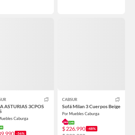
SUR
CABSUR
A ASTURIAS 3CPOS
Sofá Milan 3 Cuerpos Beige
S
Por Muebles Caburga
Muebles Caburga
$ 226.990
-48%
89.990
-56%