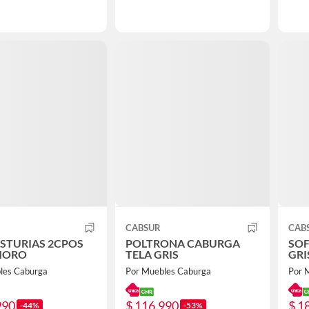
CABSUR
CAB
ASTURIAS 2CPOS
POLTRONA CABURGA
SOF
MORO
TELA GRIS
GRI
les Caburga
Por Muebles Caburga
Por 
990
$ 116.990
$ 1
-44%
-53%