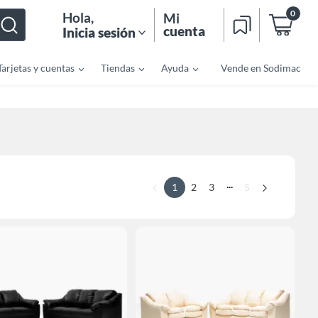
0
Hola
,
Mi
cuenta
Inicia sesión
Tarjetas y cuentas
Tiendas
Ayuda
Vende en Sodimac
...
1
2
3
5