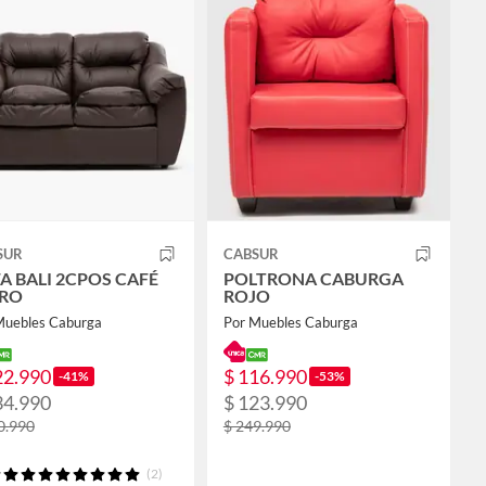
SUR
CABSUR
A BALI 2CPOS CAFÉ
POLTRONA CABURGA
RO
ROJO
Muebles Caburga
Por Muebles Caburga
22.990
$ 116.990
-41%
-53%
34.990
$ 123.990
0.990
$ 249.990
(2)