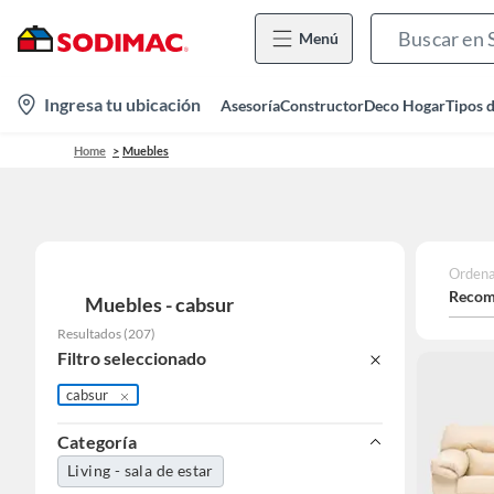
Menú
location-
Ingresa tu ubicación
Asesoría
Constructor
Deco Hogar
Tipos 
icon
Home
Muebles
Ordena
Recom
Muebles - cabsur
Resultados
(
207
)
Filtro seleccionado
cabsur
Categoría
Living - sala de estar