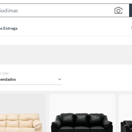
Search
Bar
de Entrega
r por
:
endados