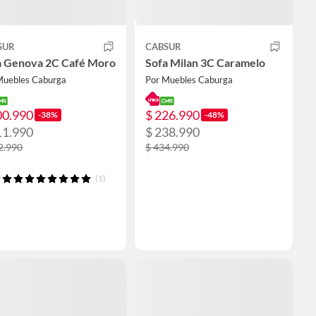
SUR
CABSUR
a Genova 2C Café Moro
Sofa Milan 3C Caramelo
Muebles Caburga
Por Muebles Caburga
00.990
$ 226.990
-38%
-48%
11.990
$ 238.990
2.990
$ 434.990
(1)