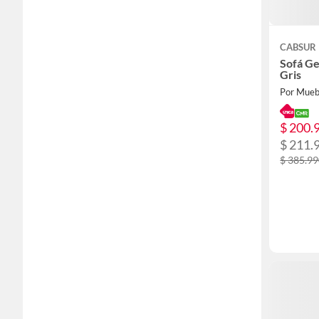
CABSUR
Sofá G
Gris
Por Mueb
$ 200.
$ 211.
$ 385.9