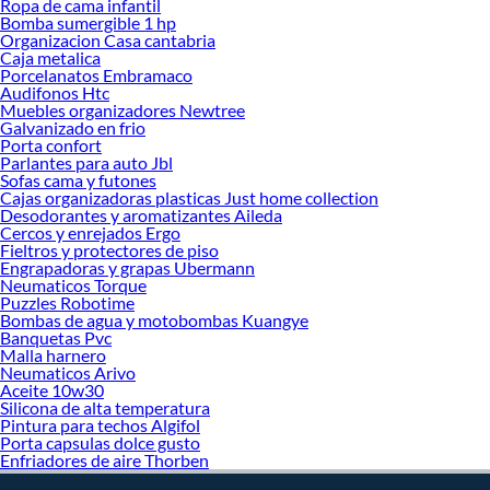
¡Visítanos y haz tus ideas realidad!
Ropa de cama infantil
Bomba sumergible 1 hp
Organizacion Casa cantabria
Caja metalica
Porcelanatos Embramaco
Audifonos Htc
Muebles organizadores Newtree
Galvanizado en frio
Porta confort
Parlantes para auto Jbl
Sofas cama y futones
Cajas organizadoras plasticas Just home collection
Desodorantes y aromatizantes Aileda
Cercos y enrejados Ergo
Fieltros y protectores de piso
Engrapadoras y grapas Ubermann
Neumaticos Torque
Puzzles Robotime
Bombas de agua y motobombas Kuangye
Banquetas Pvc
Malla harnero
Neumaticos Arivo
Aceite 10w30
Silicona de alta temperatura
Pintura para techos Algifol
Porta capsulas dolce gusto
Enfriadores de aire Thorben