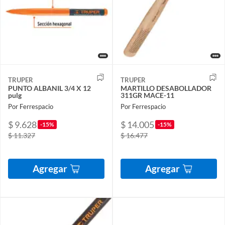
TRUPER
TRUPER
PUNTO ALBANIL 3/4 X 12
MARTILLO DESABOLLADOR
pulg
311GR MACE-11
Por Ferrespacio
Por Ferrespacio
$ 9.628
$ 14.005
-15%
-15%
$ 11.327
$ 16.477
Agregar
Agregar