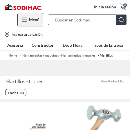
0
Inicia sesión
Menú
Search
Bar
location-
Ingresa tu ubicación
icon
Asesoría
Constructor
Deco Hogar
Tipos de Entrega
Home
Herramientas y máquinas - Herramientas manuales
Martillos
Martillos - truper
Resultados
(
10
)
Envio Plus