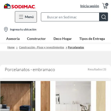
0
Inicia sesión
Menú
Search
Bar
location-
Ingresa tu ubicación
icon
Asesoría
Constructor
Deco Hogar
Tipos de Entrega
Home
Construcción - Pisos y revestimientos
Porcelanatos
Porcelanatos - embramaco
Resultados
(
3
)