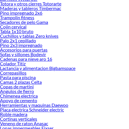
ofrecerte!
Totora y otros cierres Totorarte
Maderas y tableros Timbermac
Encuentra una amplia variedad de productos de Porcelanatos en Sodimac.
Pino impregnado 2x6
Encuentra todo lo necesario para tus proyectos de renovación y decoración.
Trampolin fitness
¡Visítanos y haz tus ideas realidad!
Secadores de pelo Gama
Cojin cervical
Tabla 1x10 bruto
Cuchillos y tablas Zero knives
Palo 2x1 cepillado
Pino 2x3 impregnado
Accesorios para puertas
Sofas y sillones Bodevir
Cadenas para nieve aro 16
Colador Titiz
Lactancia y alimentacion Bigbamspace
Correpasillos
Pasta para piscina
Camas 2 plazas Celta
Copas de martini
Angulos de fierro
Chimenea electrica
Apoyo de cemento
Herramientas y maquinas Daewoo
Placa electrica Schneider electric
Roble madera
Cortinas verticales
Veneno de raton Anasac
Lonas impermeables Fixser