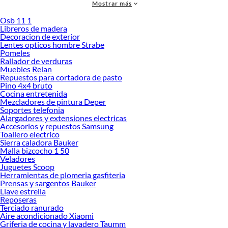
Mostrar más
accesorios de calidad que te ayudarán a crear un espacio más tú.
Osb 11 1
Desde remodelaciones hasta proyectos de decoración, estamos aquí para hacer
Libreros de madera
tus ideas realidad. ¡Visítanos y encuentra todo lo que tenemos para ofrecerte en
Decoracion de exterior
Parrillas y accesorios!
Lentes opticos hombre Strabe
Pomeles
Explora la variedad de productos de Parrillas y accesorios en Sodimac
Rallador de verduras
Muebles Relan
Herramientas, materiales y accesorios de calidad para tus proyectos y
Repuestos para cortadora de pasto
renovación de espacios. ¡Visítanos y descubre todo lo que tenemos para
Pino 4x4 bruto
ofrecerte!
Cocina entretenida
Mezcladores de pintura Deper
Encuentra una amplia variedad de productos de Parrillas y accesorios en
Soportes telefonia
Sodimac. Encuentra todo lo necesario para tus proyectos de renovación y
Alargadores y extensiones electricas
decoración. ¡Visítanos y haz tus ideas realidad!
Accesorios y repuestos Samsung
Toallero electrico
Sierra caladora Bauker
Malla bizcocho 1 50
Veladores
Juguetes Scoop
Herramientas de plomeria gasfiteria
Prensas y sargentos Bauker
Llave estrella
Reposeras
Terciado ranurado
Aire acondicionado Xiaomi
Griferia de cocina y lavadero Taumm