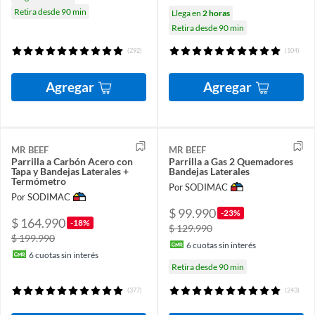
Retira desde 90 min
Llega en
2 horas
Retira desde 90 min
(292)
(104)
Agregar
Agregar
MR BEEF
MR BEEF
Parrilla a Carbón Acero con
Parrilla a Gas 2 Quemadores
Tapa y Bandejas Laterales +
Bandejas Laterales
Termómetro
Por SODIMAC
Por SODIMAC
$ 99.990
-23%
$ 164.990
-18%
$ 129.990
$ 199.990
6
cuotas sin interés
6
cuotas sin interés
Retira desde 90 min
(377)
(243)