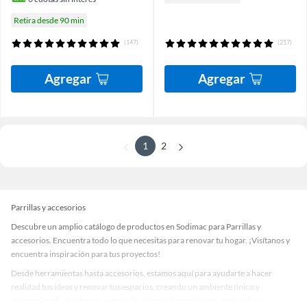
Retira desde 90 min
(147)
(217)
Agregar
Agregar
1
2
Parrillas y accesorios
Descubre un amplio catálogo de productos en Sodimac para Parrillas y
accesorios. Encuentra todo lo que necesitas para renovar tu hogar. ¡Visítanos y
encuentra inspiración para tus proyectos!
Desde herramientas hasta accesorios, estamos aquí para ayudarte a hacer
realidad tus ideas y renovar tus espacios, creando un ambiente único y
personalizado. Explora nuestra selección de herramientas, materiales y