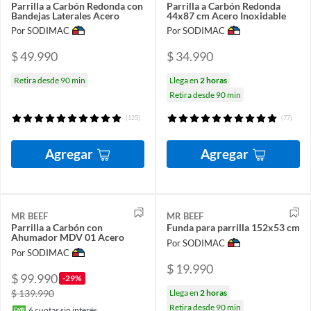
Parrilla a Carbón Redonda con
Parrilla a Carbón Redonda
Bandejas Laterales Acero
44x87 cm Acero Inoxidable
Por SODIMAC
Por SODIMAC
$ 49.990
$ 34.990
Retira desde 90 min
Llega en
2 horas
Retira desde 90 min
(125)
(77)
Agregar
Agregar
MR BEEF
MR BEEF
Parrilla a Carbón con
Funda para parrilla 152x53 cm
Ahumador MDV 01 Acero
Por SODIMAC
Por SODIMAC
$ 19.990
$ 99.990
-29%
$ 139.990
Llega en
2 horas
Retira desde 90 min
6
cuotas sin interés