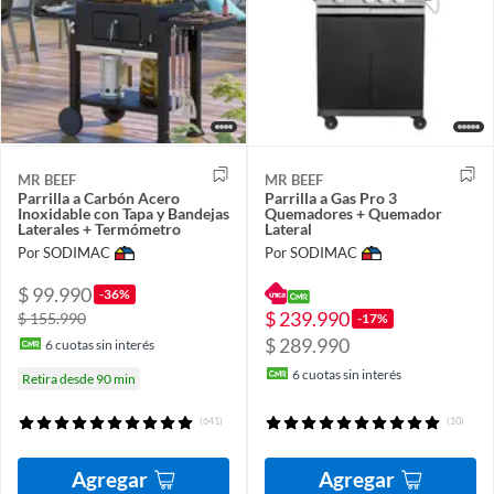
MR BEEF
MR BEEF
Parrilla a Carbón Acero
Parrilla a Gas Pro 3
Inoxidable con Tapa y Bandejas
Quemadores + Quemador
Laterales + Termómetro
Lateral
Por SODIMAC
Por SODIMAC
$ 99.990
-36%
$ 239.990
$ 155.990
-17%
$ 289.990
6
cuotas sin interés
6
cuotas sin interés
Retira desde 90 min
(641)
(10)
Agregar
Agregar