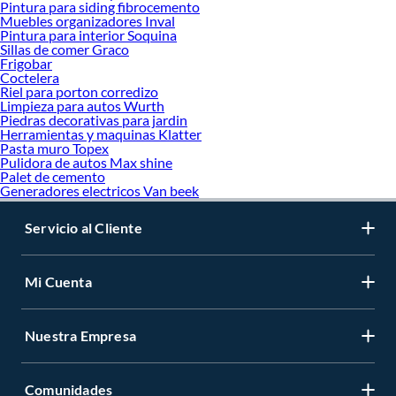
Pintura para siding fibrocemento
Muebles organizadores Inval
Pintura para interior Soquina
Sillas de comer Graco
Frigobar
Coctelera
Riel para porton corredizo
Limpieza para autos Wurth
Piedras decorativas para jardin
Herramientas y maquinas Klatter
Pasta muro Topex
Pulidora de autos Max shine
Palet de cemento
Generadores electricos Van beek
Servicio al Cliente
Mi Cuenta
Nuestra Empresa
Comunidades