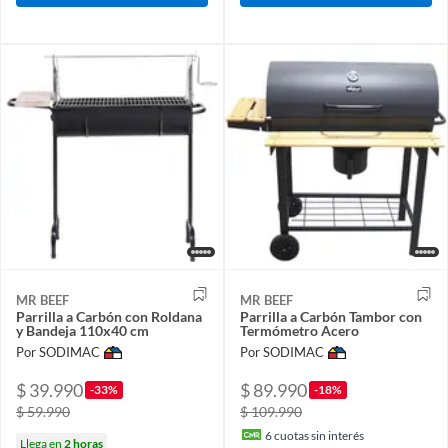
MR BEEF
MR BEEF
Parrilla a Carbón con Roldana
Parrilla a Carbón Tambor con
y Bandeja 110x40 cm
Termómetro Acero
Por SODIMAC
Por SODIMAC
$ 39.990
$ 89.990
-33%
-18%
$ 59.990
$ 109.990
6
cuotas sin interés
Llega en
2 horas