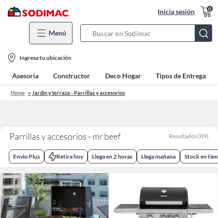
0
Inicia sesión
Menú
Search
Bar
location-
Ingresa tu ubicación
icon
Asesoría
Constructor
Deco Hogar
Tipos de Entrega
Home
Jardín y terraza - Parrillas y accesorios
Parrillas y accesorios - mr beef
Resultados
(
89
)
Envio Plus
Retira hoy
Llega en 2 horas
Llega mañana
Stock en tie