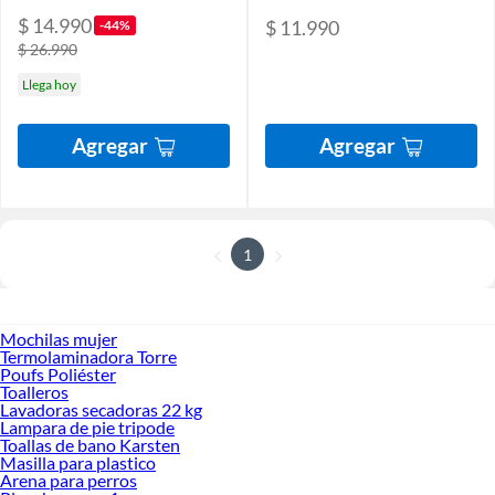
$ 14.990
$ 11.990
-44%
$ 26.990
Llega hoy
Agregar
Agregar
1
Mochilas mujer
Termolaminadora Torre
Poufs Poliéster
Toalleros
Lavadoras secadoras 22 kg
Lampara de pie tripode
Toallas de bano Karsten
Masilla para plastico
Arena para perros