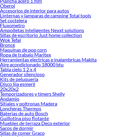
Plancha acero 1 mm
Oberol
Accesorios de interior para autos
Linternas y lamparas de camping Total tools
Set coctelera
Fluxometro
Ampolletas inteligentes Nexxt solutions
Sillas de escritorio Just home collection
Wok Tefal
Bronce
Maquinas de pop corn
Ropa de trabajo Maritex
Herramientas electricas e inalambricas Makita
Aire acondicionado 18000 btu
Tabla cielo 1 2 x 4
Generador silencioso
Kits de peluqueria
Disco lija esmeril
20x20x2
Temporizadores y timers Shelly
Andamio
Sitiales y poltronas Madera
Loncheras Thermos
Baterias de auto Bosch
Guillotina piso flotante
Muebles de terraza Deco exterior
Sacos de dormir
Sillas de comer Graco