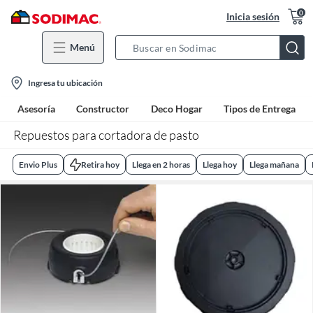
0
Inicia sesión
Menú
Search
Bar
location-
Ingresa tu ubicación
icon
Asesoría
Constructor
Deco Hogar
Tipos de Entrega
Repuestos para cortadora de pasto
Envio Plus
Retira hoy
Llega en 2 horas
Llega hoy
Llega mañana