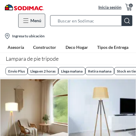
0
Inicia sesión
Menú
Search
Bar
location-
Ingresa tu ubicación
icon
Asesoría
Constructor
Deco Hogar
Tipos de Entrega
Lampara de pie tripode
Envio Plus
Llega en 2 horas
Llega mañana
Retira mañana
Stock en ti