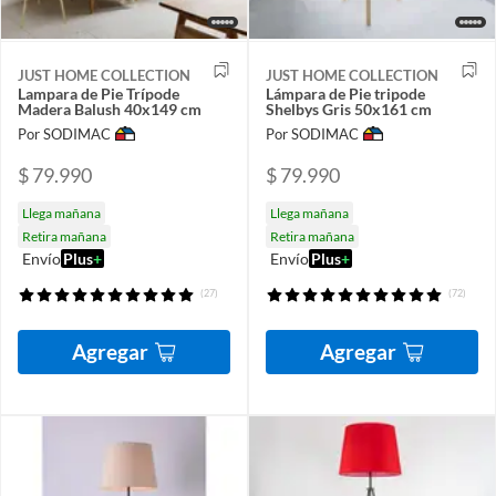
JUST HOME COLLECTION
JUST HOME COLLECTION
Lampara de Pie Trípode
Lámpara de Pie tripode
Madera Balush 40x149 cm
Shelbys Gris 50x161 cm
Por SODIMAC
Por SODIMAC
$ 79.990
$ 79.990
Llega mañana
Llega mañana
Retira mañana
Retira mañana
Envío
Plus
+
Envío
Plus
+
(27)
(72)
Agregar
Agregar