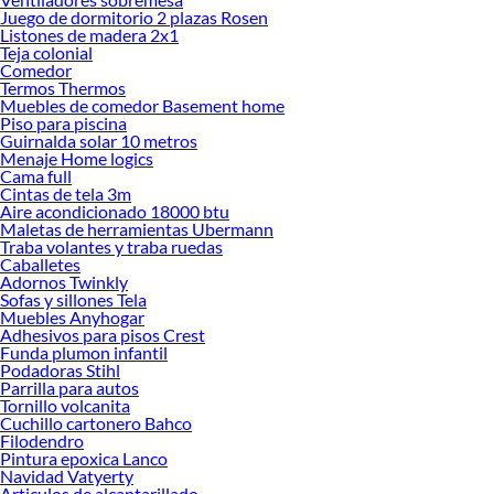
Juego de dormitorio 2 plazas Rosen
Listones de madera 2x1
Teja colonial
Comedor
Termos Thermos
Muebles de comedor Basement home
Piso para piscina
Guirnalda solar 10 metros
Menaje Home logics
Cama full
Cintas de tela 3m
Aire acondicionado 18000 btu
Maletas de herramientas Ubermann
Traba volantes y traba ruedas
Caballetes
Adornos Twinkly
Sofas y sillones Tela
Muebles Anyhogar
Adhesivos para pisos Crest
Funda plumon infantil
Podadoras Stihl
Parrilla para autos
Tornillo volcanita
Cuchillo cartonero Bahco
Filodendro
Pintura epoxica Lanco
Navidad Vatyerty
Articulos de alcantarillado