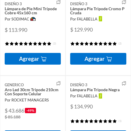
DISEÑO 3
DISEÑO 3
Lámpara de Pie Mini Trípode
Lámpara Pie Tripode Cromo P
Cobre 45x160 cm
Cruda
Por SODIMAC
Por FALABELLA
$ 129.990
$ 113.990
(2)
(2)
Agregar
Agregar
GENERICO
DISEÑO 3
Aro Led 30cm Tripode 210cm
Lámpara Pie Tripode Negra
Con Soporte Celular
Por FALABELLA
Por ROCKET MANAGERS
$ 134.990
$ 43.686
-49%
$ 85.188
(1)