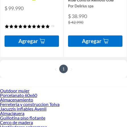
Por Delirius spa
$ 99.990
$ 38.990
$ 42.990
(1)
Agregar
Agregar
1
Outdoor mujer
Porcelanato 60x60
Almacenamiento
Ferreteria y construccion Tolva
Jacuzzis inflables Avenli
Almaciguera
Guillotina piso flotante
Cerco de madera
Ventiladores sobremesa