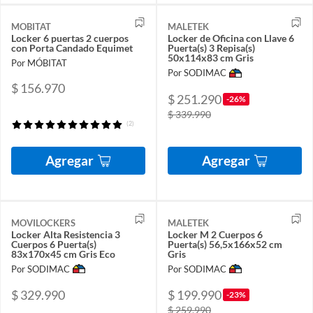
MOBITAT
MALETEK
Locker 6 puertas 2 cuerpos
Locker de Oficina con Llave 6
con Porta Candado Equimet
Puerta(s) 3 Repisa(s)
50x114x83 cm Gris
Por MÓBITAT
Por SODIMAC
$ 156.970
$ 251.290
-26%
$ 339.990
(2)
Agregar
Agregar
MOVILOCKERS
MALETEK
Locker Alta Resistencia 3
Locker M 2 Cuerpos 6
Cuerpos 6 Puerta(s)
Puerta(s) 56,5x166x52 cm
83x170x45 cm Gris Eco
Gris
Por SODIMAC
Por SODIMAC
$ 329.990
$ 199.990
-23%
$ 259.990