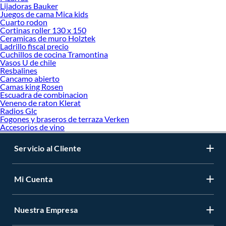
Lijadoras Bauker
Juegos de cama Mica kids
Cuarto rodon
Cortinas roller 130 x 150
Ceramicas de muro Holztek
Ladrillo fiscal precio
Cuchillos de cocina Tramontina
Vasos U de chile
Resbalines
Cancamo abierto
Camas king Rosen
Escuadra de combinacion
Veneno de raton Klerat
Radios Glc
Fogones y braseros de terraza Verken
Accesorios de vino
Servicio al Cliente
Mi Cuenta
Nuestra Empresa