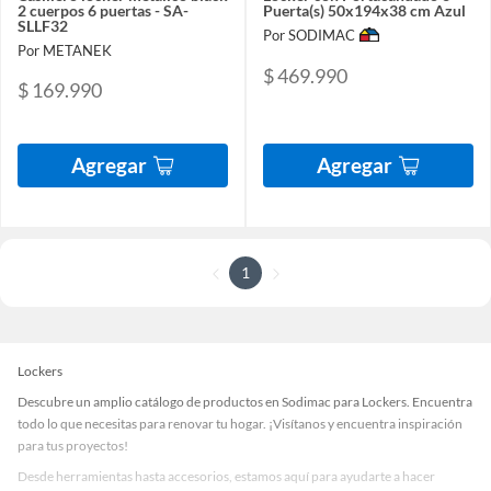
2 cuerpos 6 puertas - SA-
Puerta(s) 50x194x38 cm Azul
SLLF32
Por SODIMAC
Por METANEK
$ 469.990
$ 169.990
Agregar
Agregar
1
Lockers
Descubre un amplio catálogo de productos en Sodimac para Lockers. Encuentra
todo lo que necesitas para renovar tu hogar. ¡Visítanos y encuentra inspiración
para tus proyectos!
Desde herramientas hasta accesorios, estamos aquí para ayudarte a hacer