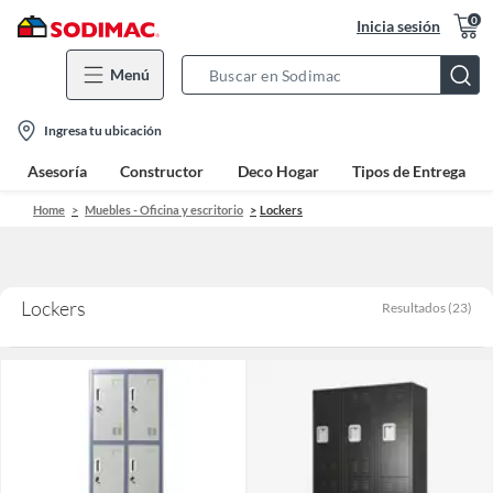
0
Inicia sesión
Menú
Search
Bar
location-
Ingresa tu ubicación
icon
Asesoría
Constructor
Deco Hogar
Tipos de Entrega
Home
Muebles - Oficina y escritorio
Lockers
Lockers
Resultados
(
23
)