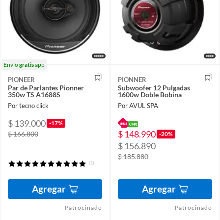
Envío
gratis
app
PIONEER
PIONNER
Par de Parlantes Pionner
Subwoofer 12 Pulgadas
350w TS A1688S
1600w Doble Bobina
Por tecno click
Por AVUL SPA
$ 139.000
-17%
$ 148.990
$ 166.800
-20%
$ 156.890
$ 185.880
(1)
Agregar
Agregar
Patrocinado
Patrocinado