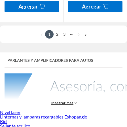
Agregar
Agregar
...
1
2
3
6
PARLANTES Y AMPLIFICADORES PARA AUTOS
Mostrar más
Nivel laser
Linternas y lamparas recargables Eshopangie
Riel
Sellante acrilico
Disfruta de un sonido envolvente mientras conduces con los mejores
parlantes