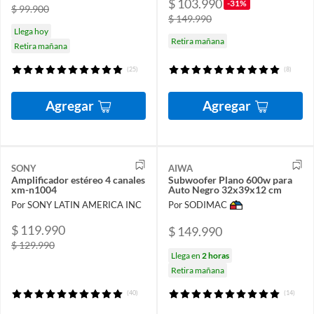
$ 103.990
-31%
$ 99.900
$ 149.990
Llega hoy
Retira mañana
Retira mañana
(25)
(8)
Agregar
Agregar
SONY
AIWA
Amplificador estéreo 4 canales
Subwoofer Plano 600w para
xm-n1004
Auto Negro 32x39x12 cm
Por SONY LATIN AMERICA INC
Por SODIMAC
$ 119.990
$ 149.990
$ 129.990
Llega en
2 horas
Retira mañana
(40)
(14)