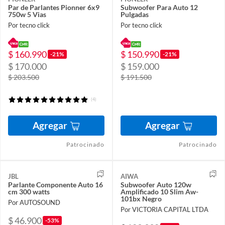
Par de Parlantes Pionner 6x9
Subwoofer Para Auto 12
750w 5 Vias
Pulgadas
Por tecno click
Por tecno click
$ 160.990
$ 150.990
-21%
-21%
$ 170.000
$ 159.000
$ 203.500
$ 191.500
(4)
Agregar
Agregar
Patrocinado
Patrocinado
JBL
AIWA
Parlante Componente Auto 16
Subwoofer Auto 120w
cm 300 watts
Amplificado 10 Slim Aw-
101bx Negro
Por AUTOSOUND
Por VICTORIA CAPITAL LTDA
$ 46.900
-53%