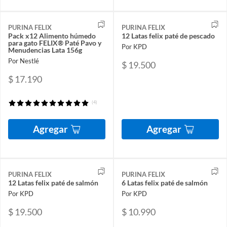
PURINA FELIX
PURINA FELIX
Pack x12 Alimento húmedo
12 Latas felix paté de pescado
para gato FELIX® Paté Pavo y
Por KPD
Menudencias Lata 156g
Por Nestlé
$ 19.500
$ 17.190
(4)
Agregar
Agregar
PURINA FELIX
PURINA FELIX
12 Latas felix paté de salmón
6 Latas felix paté de salmón
Por KPD
Por KPD
$ 19.500
$ 10.990