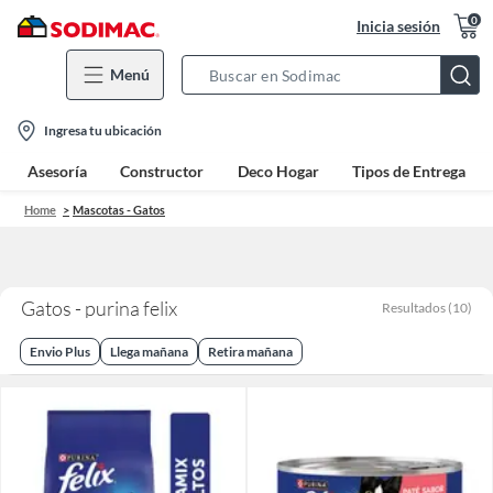
0
Inicia sesión
Menú
Search
Bar
location-
Ingresa tu ubicación
icon
Asesoría
Constructor
Deco Hogar
Tipos de Entrega
Home
Mascotas - Gatos
Gatos - purina felix
Resultados
(
10
)
Envio Plus
Llega mañana
Retira mañana