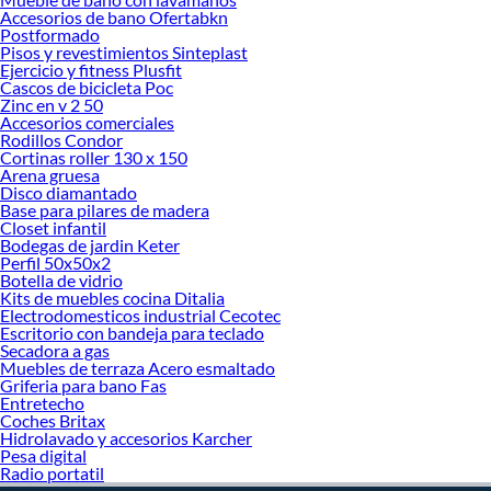
haz tus ideas realidad!
Accesorios de bano Ofertabkn
Postformado
Pisos y revestimientos Sinteplast
Ejercicio y fitness Plusfit
Cascos de bicicleta Poc
Zinc en v 2 50
Accesorios comerciales
Rodillos Condor
Cortinas roller 130 x 150
Arena gruesa
Disco diamantado
Base para pilares de madera
Closet infantil
Bodegas de jardin Keter
Perfil 50x50x2
Botella de vidrio
Kits de muebles cocina Ditalia
Electrodomesticos industrial Cecotec
Escritorio con bandeja para teclado
Secadora a gas
Muebles de terraza Acero esmaltado
Griferia para bano Fas
Entretecho
Coches Britax
Hidrolavado y accesorios Karcher
Pesa digital
Radio portatil