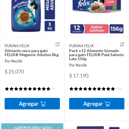
PURINA FELIX
PURINA FELIX
Alimento seco para gato
Pack x12 Alimento húmedo
FELIX® Megamix Adultos 8kg.
para gato FELIX® Paté Salmón
Lata 156g
Por Nestlé
Por Nestlé
$ 25.070
$ 17.190
(5)
(10)
Agregar
Agregar