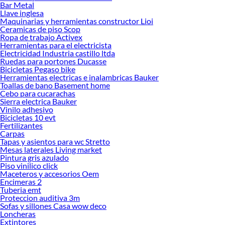
Bar Metal
Llave inglesa
Maquinarias y herramientas constructor Lioi
Ceramicas de piso Scop
Ropa de trabajo Activex
Herramientas para el electricista
Electricidad Industria castillo ltda
Ruedas para portones Ducasse
Bicicletas Pegaso bike
Herramientas electricas e inalambricas Bauker
Toallas de bano Basement home
Cebo para cucarachas
Sierra electrica Bauker
Vinilo adhesivo
Bicicletas 10 evt
Fertilizantes
Carpas
Tapas y asientos para wc Stretto
Mesas laterales Living market
Pintura gris azulado
Piso vinilico click
Maceteros y accesorios Oem
Encimeras 2
Tuberia emt
Proteccion auditiva 3m
Sofas y sillones Casa wow deco
Loncheras
Extintores