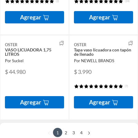
(2)
(24)
Agregar
Agregar
OSTER
OSTER
VASO LICUADORA 1,75
Tapa vaso licuadora con tapón
LITROS
de llenado
Por Suckel
Por NEWELL BRANDS
$ 44.980
$ 3.990
(7)
Agregar
Agregar
1
2
3
4