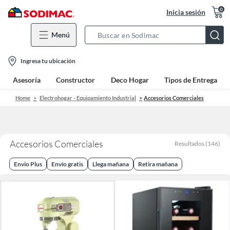
0
Inicia sesión
Menú
Search
Bar
location-
Ingresa tu ubicación
icon
Asesoría
Constructor
Deco Hogar
Tipos de Entrega
Home
Electrohogar - Equipamiento Industrial
Accesorios Comerciales
Accesorios Comerciales
Resultados
(
146
)
Envio Plus
Envío gratis
Llega mañana
Retira mañana