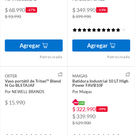
$ 68.990
$ 349.990
-27%
-13%
$ 93.990
$ 399.990
(1)
Agregar
Agregar
Patrocinado
Patrocinado
OSTER
MAIGAS
Vaso portátil de Tritan™ Blend
Batidora Industrial 10 LT High
N Go BLSTAJAF
Power FAVB10F
Por NEWELL BRANDS
Por Maigas
$ 15.990
$ 322.990
-39%
$ 339.990
$ 529.900