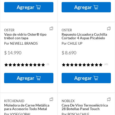
Agregar
Agregar
OSTER
OSTER
Vaso de vidrio Oster® tipo
Repuesto Licuadora Cuchilla
trébol con tapa
Cortador 4 Aspas Picahielo
Por NEWELL BRANDS
Por CHILE UP
$ 14.990
$ 8.690
(9)
(49)
Agregar
Agregar
KITCHENAID
NOBLEX
Moledora de Carne Metálica
Cava De Vino Termoeléctrica
para Accesorio Todo Metal
28 Botellas Panel Touch
Por VYSEGLOBAL
Por BOSCH CHILE