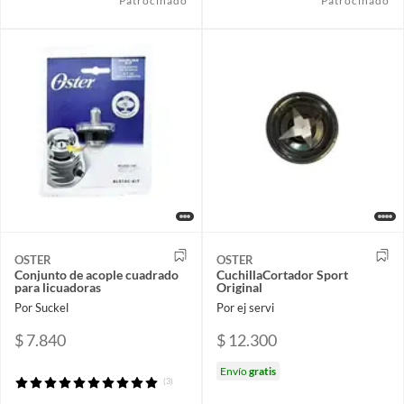
Patrocinado
Patrocinado
OSTER
OSTER
Conjunto de acople cuadrado
CuchillaCortador Sport
para licuadoras
Original
Por Suckel
Por ej servi
$ 7.840
$ 12.300
Envío
gratis
(3)