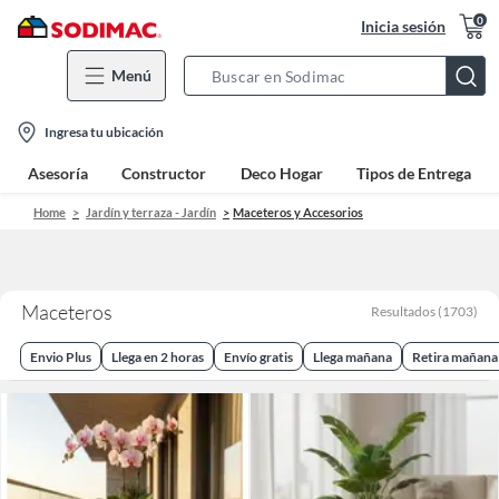
0
Inicia sesión
Menú
Search
Bar
location-
Ingresa tu ubicación
icon
Asesoría
Constructor
Deco Hogar
Tipos de Entrega
Home
Jardín y terraza - Jardín
Maceteros y Accesorios
Maceteros
Resultados
(
1703
)
Envio Plus
Llega en 2 horas
Envío gratis
Llega mañana
Retira mañana