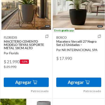
Envío
gratis
app
FLORIDIS
BOSCO
MACETERO CEMENTO
Macetero Vercelli 27 Negro
MODELO TRYAS SOPORTE
Set x3 Unidades –
METAL 18CM ALTO
Por NR INTERNACIONAL SPA
Por Floridis
$ 17.990
$ 21.990
-15%
$ 25.990
Agregar
Agregar
Patrocinado
Patrocinado