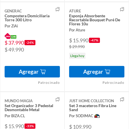
GENERAC
ATURE
Compostera Domiciliaria
Esponja Absorbente
Torre 300 Litro
Recortable Bouquet Puré De
Flores 10u
Por ZiAi
Por Ature
$ 15.990
-47%
$ 37.990
-24%
$ 29.990
$ 49.990
Llega hoy
Agregar
Agregar
Patrocinado
Patrocinado
MUNDO MAGIA
JUST HOME COLLECTION
Set Organizador 3 Pedestal
Set 3 maceteros Fibra Line
Desmontable Metal
Sand
Por BIZA.CL
Por SODIMAC
$ 15.990
$ 109.990
-33%