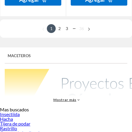
...
1
2
3
36
MACETEROS
Mostrar más
Mas buscados
Insectiida
Hacha
Tijera de podar
Un macetero es un contenedor para cultivar plantas en interior o exterior. Sirve
Rastrillo
para darles espacio de crecimiento, sostener el sustrato y ayudar al drenaje