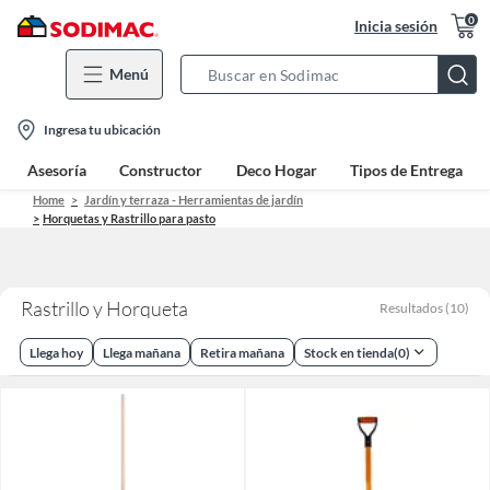
0
Inicia sesión
Menú
Search
Bar
location-
Ingresa tu ubicación
icon
Asesoría
Constructor
Deco Hogar
Tipos de Entrega
Home
Jardín y terraza - Herramientas de jardín
Horquetas y Rastrillo para pasto
Rastrillo y Horqueta
Resultados
(
10
)
Llega hoy
Llega mañana
Retira mañana
Stock en tienda
(
0
)