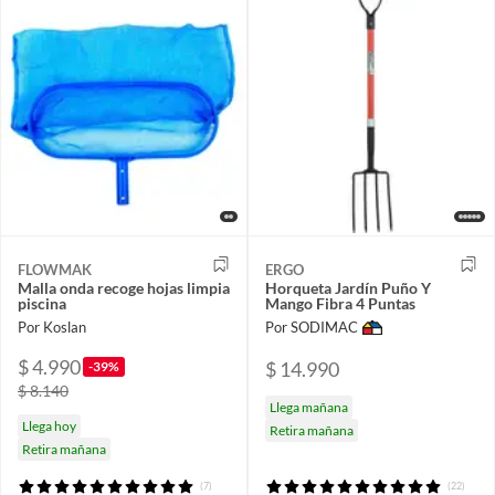
FLOWMAK
ERGO
Malla onda recoge hojas limpia
Horqueta Jardín Puño Y
piscina
Mango Fibra 4 Puntas
Por Koslan
Por SODIMAC
$ 4.990
$ 14.990
-39%
$ 8.140
Llega mañana
Llega hoy
Retira mañana
Retira mañana
(7)
(22)