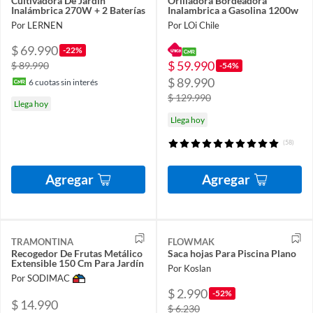
Cultivadora De Jardín
Orilladora Bordeadora
Inalámbrica 270W + 2 Baterías
Inalambrica a Gasolina 1200w
Por LERNEN
Por LOi Chile
$ 69.990
-22%
$ 59.990
$ 89.990
-54%
$ 89.990
6
cuotas sin interés
$ 129.990
Llega hoy
Llega hoy
(58)
Agregar
Agregar
TRAMONTINA
FLOWMAK
Recogedor De Frutas Metálico
Saca hojas Para Piscina Plano
Extensible 150 Cm Para Jardín
Por Koslan
Por SODIMAC
$ 2.990
-52%
$ 14.990
$ 6.230