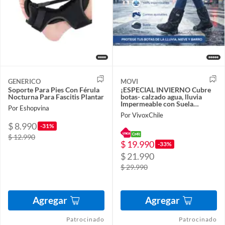
GENERICO
MOVI
Soporte Para Pies Con Férula
¡ESPECIAL INVIERNO Cubre
Nocturna Para Fascitis Plantar
botas- calzado agua, lluvia
Impermeable con Suela
Por Eshopvina
Antideslizante. TALLA M.
Por VivoxChile
$ 8.990
-31%
$ 12.990
$ 19.990
-33%
$ 21.990
$ 29.990
Agregar
Agregar
Patrocinado
Patrocinado