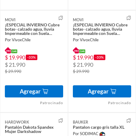
MOVI
MOVI
¡ESPECIAL INVIERNO Cubre
¡ESPECIAL INVIERNO Cubre
botas- calzado agua, lluvia
botas- calzado agua, lluvia
Impermeable con Suela
Impermeable con Suela
Antideslizante. TALLA L
Antideslizante. TALLA XL
Por VivoxChile
Por VivoxChile
$ 19.990
$ 19.990
-33%
-33%
$ 21.990
$ 21.990
$ 29.990
$ 29.990
Agregar
Agregar
Patrocinado
Patrocinado
HARDWORK
BAUKER
Pantalón Dakota Spandex
Pantalon cargo gris talla XL
Mujer Darkshadow
Por SODIMAC