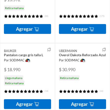
Retira mañana
(80)
(175)
Agregar
Agregar
BAUKER
UBERMANN
Pantalon cargo gris talla L
Overol Dakota Reforzado Azul
Por SODIMAC
Por SODIMAC
$ 18.990
$ 30.990
Llega mañana
Retira mañana
Retira mañana
(14)
(66)
Agregar
Agregar