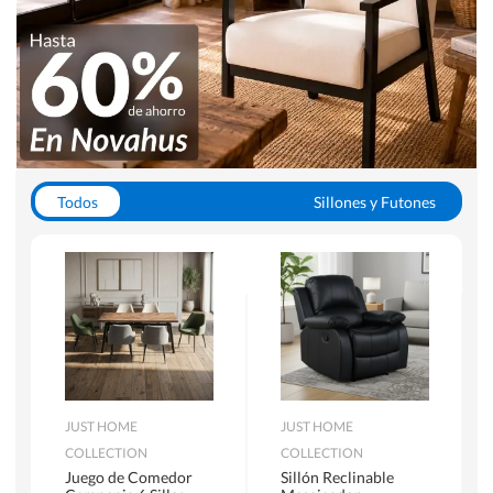
Todos
Sillones y Futones
Juegos de Comedor
Lamparas
Closets
Escritorios y Sillas PC
Racks y Muebles TV
Alfombras
JUST HOME
JUST HOME
COLLECTION
COLLECTION
Juego de Comedor
Sillón Reclinable