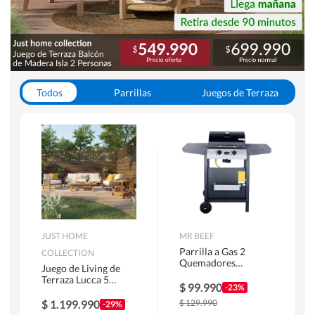
Todos
Parrillas
Juegos de Terraza
Toldos
JUST HOME
MR BEEF
Parrilla a Gas 2
COLLECTION
Quemadores
Juego de Living de
Bandejas Laterales
Terraza Lucca 5
$
99.990
-23%
Personas Natural
$
1.199.990
$
129.990
-29%