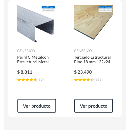
Herramientas Manuales
Sierras Circulares
GENERICO
GENERICO
Perfil C Metalcon
Terciado Estructural
Estructural Metal
Pino 18 mm 122x244
62x20x0.85 mm 6 m
cm
$
8.811
$
23.490
(
93
)
(
868
)
Ver producto
Ver producto