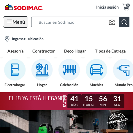
0
Inicia sesión
Menú
Search
Bar
location-
Ingresa tu ubicación
icon
Asesoría
Constructor
Deco Hogar
Tipos de Entrega
Electrohogar
Hogar
Calefacción
Muebles
Mundo Pro
41
15
56
29
EL 18 YA ESTÁ LLEGANDO
DÍAS
HORAS
MIN
SEG