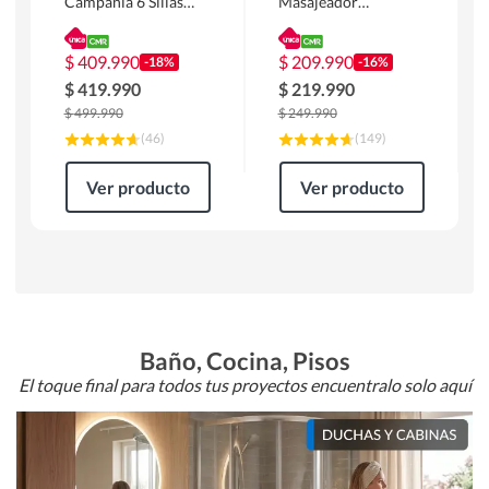
Campania 6 Sillas
Masajeador
Mesa Rectangular
Calentador 1 cuerpo
180 x 90 x 76 cm
Atlanta 91x101x94
Café
cm Negro
$
409.990
$
209.990
-18%
-16%
$
419.990
$
219.990
$
499.990
$
249.990
(
46
)
(
149
)
Ver producto
Ver producto
Baño, Cocina, Pisos
El toque final para todos tus proyectos encuentralo solo aquí