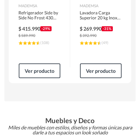
MADEMSA
MADEMSA
Refrigerador Side by
Lavadora Carga
Side No Frost 430
Superior 20 kg Inox
Litros Negro
MDWMT20S
MAS430B
$
415.990
$
269.990
-29%
-31%
$
589.990
$
392.990
(
108
)
(
49
)
Ver producto
Ver producto
Muebles y Deco
Miles de muebles con estilos, diseños y formas únicas para
darle a tus espacios un look soñado