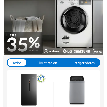
Todos
Climatizacion
Refrigeradores
Lavado y Secado
Cocinas
Aspiradoras
Hornos y Microondas
Otros