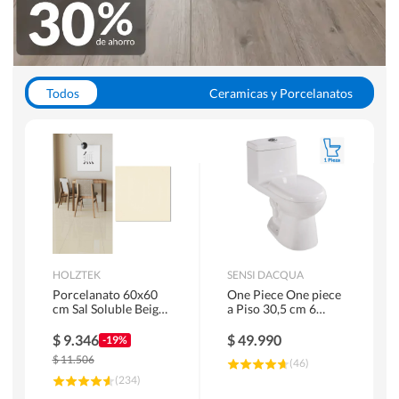
Todos
Ceramicas y Porcelanatos
Calefont y Termos
Pisos Vinilicos
WC y Sanitarios
Pisos Flotantes y Laminados
Pinturas
Duchas y Mamparas
HOLZTEK
SENSI DACQUA
Porcelanato 60x60
One Piece One piece
cm Sal Soluble Beige
a Piso 30,5 cm 6
1.44 m2
Litros Riva Blanco
$
9.346
$
49.990
-19%
$
11.506
(
46
)
(
234
)