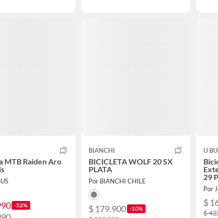
BIANCHI
U B
ta MTB Raiden Aro
BICICLETA WOLF 20 SX
Bici
is
PLATA
Ext
29 
BUS
Por BIANCHI CHILE
Por 
$ 1
990
-52%
$ 179.900
-10%
$ 42
990