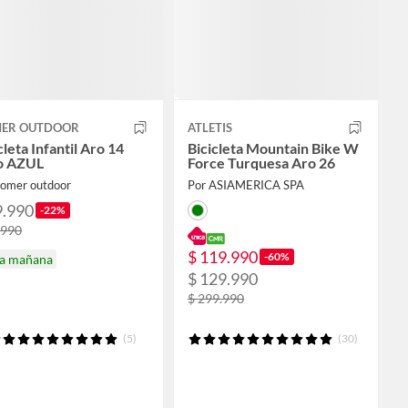
ER OUTDOOR
ATLETIS
cleta Infantil Aro 14
Bicicleta Mountain Bike W
o AZUL
Force Turquesa Aro 26
homer outdoor
Por ASIAMERICA SPA
9.990
-22%
.990
$ 119.990
-60%
ga mañana
$ 129.990
$ 299.990
(5)
(30)