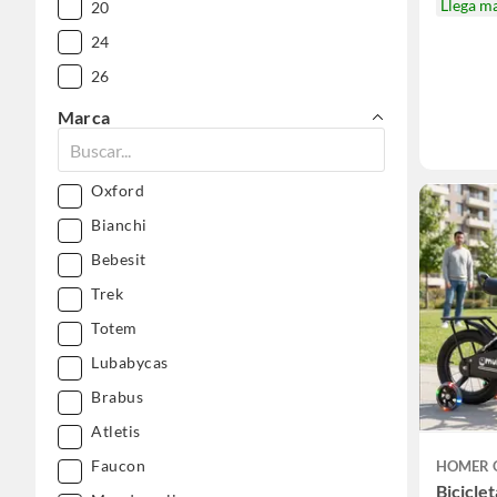
Llega m
20
24
26
27.5
Marca
28
29
Oxford
640c
Bianchi
700c
Bebesit
Trek
Totem
Lubabycas
Brabus
Atletis
Faucon
HOMER 
Biciclet