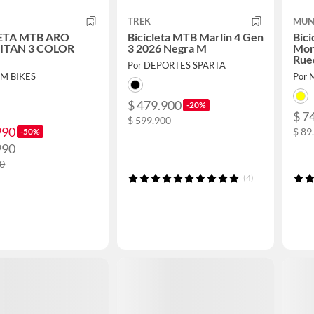
TREK
MUN
ETA MTB ARO
Bicicleta MTB Marlin 4 Gen
Bici
TITAN 3 COLOR
3 2026 Negra M
Mon
Rue
Por DEPORTES SPARTA
EM BIKES
Por 
$ 479.900
-20%
$ 7
$ 599.900
990
$ 89
-50%
990
90
(4)