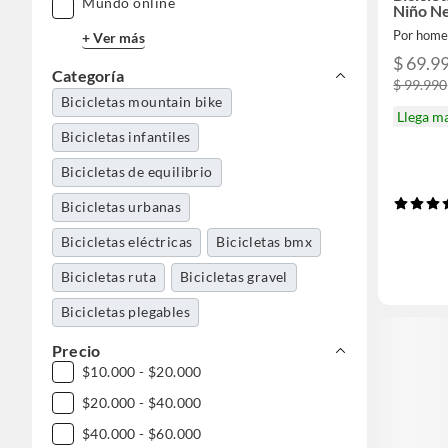
Mundo online
Niño N
Por home
+ Ver más
$ 69.9
Categoría
$ 99.990
Bicicletas mountain bike
Llega m
Bicicletas infantiles
Bicicletas de equilibrio
Bicicletas urbanas
Bicicletas eléctricas
Bicicletas bmx
Bicicletas ruta
Bicicletas gravel
Bicicletas plegables
Precio
$10.000 - $20.000
$20.000 - $40.000
$40.000 - $60.000