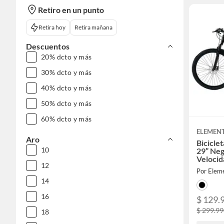
Retiro en un punto
Retira hoy
Retira mañana
Descuentos
20% dcto y más
30% dcto y más
40% dcto y más
50% dcto y más
60% dcto y más
ELEMENT
Aro
Bicicle
10
29” Neg
Velocid
12
Suspens
Por Elem
Disco
14
16
$ 129.
$ 299.9
18