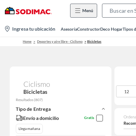
Menú
location-
Ingresa tu ubicación
Asesoría
Constructor
Deco Hogar
Tipos 
icon
Home
Deportes y aire libre - Ciclismo
Bicicletas
Ciclismo
Bicicletas
10
12
Resultados
(
807
)
Tipo de Entrega
Ordena
Envío a domicilio
Gratis
Recom
Llega mañana