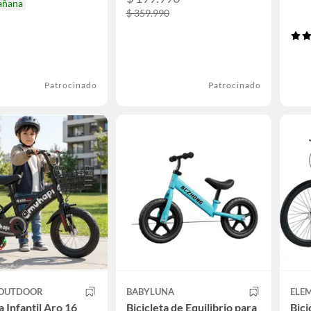
añana
$ 359.990
Patrocinado
Patrocinado
OUTDOOR
BABYLUNA
ELE
a Infantil Aro 16
Bicicleta de Equilibrio para
Bici