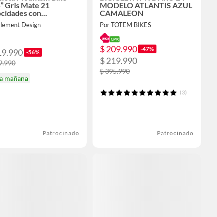
” Gris Mate 21
MODELO ATLANTIS AZUL
ocidades con
CAMALEON
pensión y Frenos de
Element Design
Por TOTEM BIKES
co
$ 209.990
-47%
19.990
-56%
$ 219.990
9.990
$ 395.990
ga mañana
(3)
Patrocinado
Patrocinado