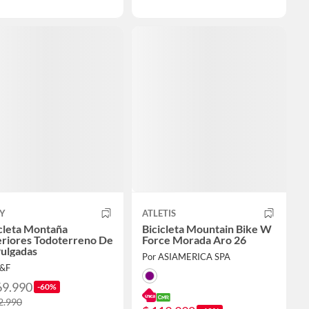
UY
ATLETIS
cleta Montaña
Bicicleta Mountain Bike W
eriores Todoterreno De
Force Morada Aro 26
Pulgadas
Por ASIAMERICA SPA
J&F
69.990
-60%
2.990