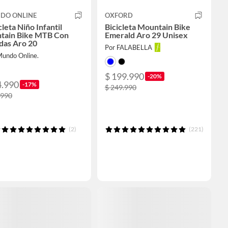
DO ONLINE
OXFORD
cleta Niño Infantil
Bicicleta Mountain Bike
tain Bike MTB Con
Emerald Aro 29 Unisex
das Aro 20
Por FALABELLA
Mundo Online.
$ 199.990
-20%
4.990
-17%
$ 249.990
.990
(2)
(221)