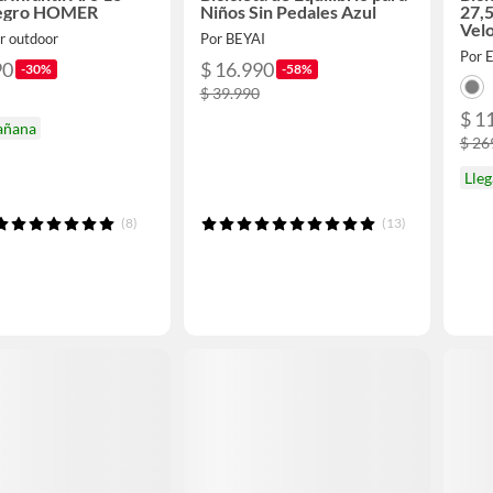
egro HOMER
Niños Sin Pedales Azul
27,5
Vel
r outdoor
Por BEYAI
Sus
Por 
Dis
90
$ 16.990
-30%
-58%
$ 39.990
$ 1
añana
$ 26
Lle
(8)
(13)