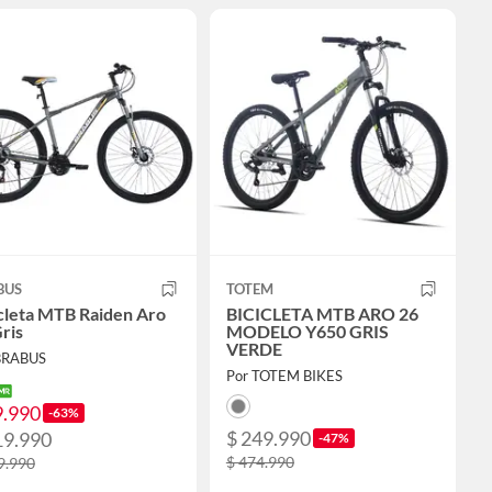
BUS
TOTEM
cleta MTB Raiden Aro
BICICLETA MTB ARO 26
ris
MODELO Y650 GRIS
VERDE
BRABUS
Por TOTEM BIKES
9.990
-63%
$ 249.990
19.990
-47%
$ 474.990
9.990