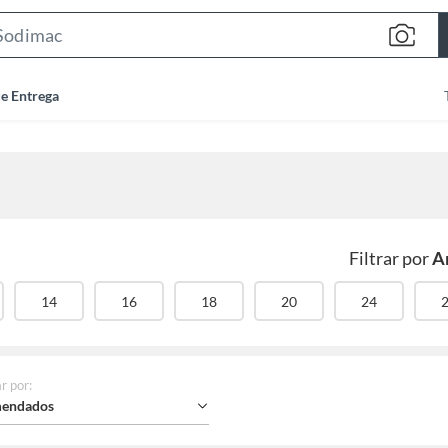
Search
Bar
de Entrega
Filtrar por
A
14
16
18
20
24
r por
:
endados