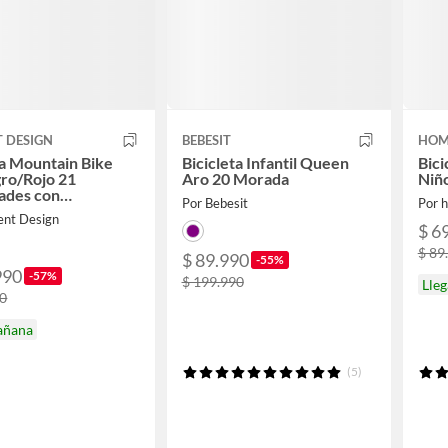
 DESIGN
BEBESIT
HOM
ta Mountain Bike
Bicicleta Infantil Queen
Bici
ro/Rojo 21
Aro 20 Morada
Niñ
ades con
Por Bebesit
Por 
ión y Frenos de
ent Design
$ 6
$ 89
$ 89.990
-55%
990
-57%
$ 199.990
Lle
90
añana
(5)