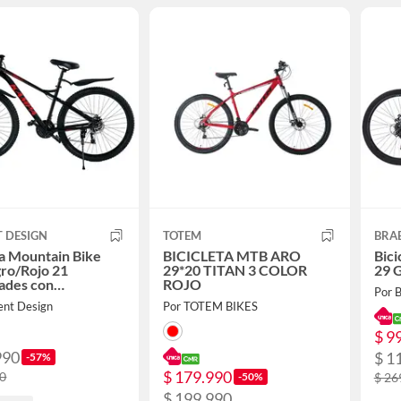
 DESIGN
TOTEM
BRA
ta Mountain Bike
BICICLETA MTB ARO
Bici
ro/Rojo 21
29*20 TITAN 3 COLOR
29 G
ades con
ROJO
Por 
ión y Frenos de
ent Design
Por TOTEM BIKES
$ 9
990
$ 1
-57%
$ 179.990
90
-50%
$ 26
$ 199.990