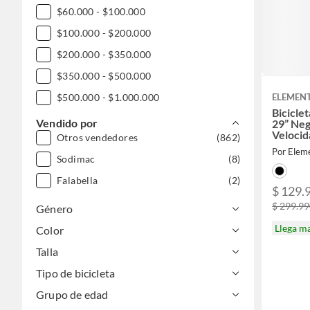
$60.000 - $100.000
$100.000 - $200.000
$200.000 - $350.000
$350.000 - $500.000
$500.000 - $1.000.000
ELEMENT
Bicicle
DESDE $1.000.000
Vendido por
29” Neg
Velocid
Otros vendedores
(862)
Suspens
Por Elem
Disco
Sodimac
(8)
Falabella
(2)
$ 129.
$ 299.9
Género
Llega m
Color
Talla
Tipo de bicicleta
Grupo de edad