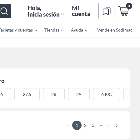
0
Hola
,
Mi
cuenta
Inicia sesión
Tarjetas y cuentas
Tiendas
Ayuda
Vende en Sodimac
ro
26
27.5
28
29
640C
700
...
1
2
3
17