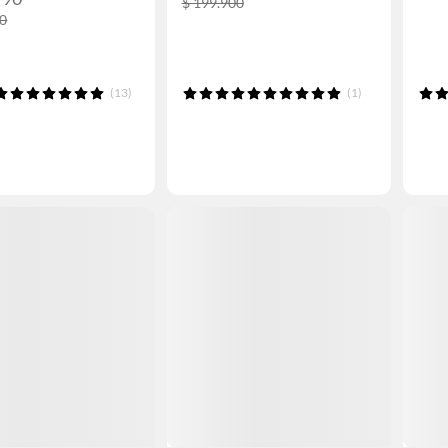
$ 199.900
90
(13)
(1)