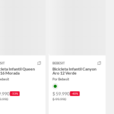
SIT
BEBESIT
cleta Infantil Queen
Bicicleta Infantil Canyon
 16 Morada
Aro 12 Verde
ebesit
Por Bebesit
9.990
$ 59.990
-53%
-40%
9.990
$ 99.990