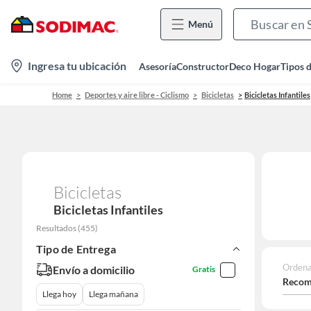
Menú
location-
Ingresa tu ubicación
Asesoría
Constructor
Deco Hogar
Tipos 
icon
Home
Deportes y aire libre - Ciclismo
Bicicletas
Bicicletas Infantiles
Bicicletas
Bicicletas Infantiles
Resultados
(
455
)
Tipo de Entrega
Ordena
Envío a domicilio
Gratis
Recom
Llega hoy
Llega mañana