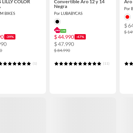
S LILLY COLOR
Convertible Aro 12 y 14
Aro 
A
Negra
Por B
EM BIKES
Por LUBABYCAS
$ 6
$ 14
90
$ 44.990
-39%
-47%
990
$ 47.990
90
$ 84.990
(1)
(11)