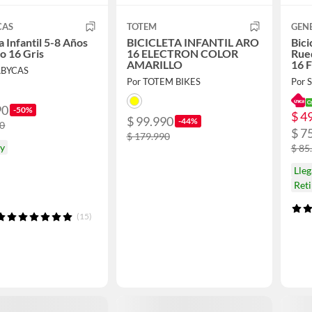
CAS
TOTEM
GEN
a Infantil 5-8 Años
BICICLETA INFANTIL ARO
Bici
o 16 Gris
16 ELECTRON COLOR
Rue
AMARILLO
16 F
ABYCAS
Por TOTEM BIKES
Por S
90
-50%
$ 4
$ 99.990
-44%
90
$ 7
$ 179.990
oy
$ 85
Lleg
Ret
(15)