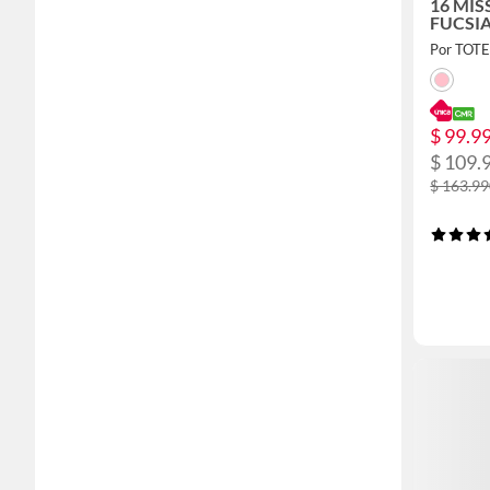
16 MIS
FUCSI
Por TOT
$ 99.9
$ 109.
$ 163.9