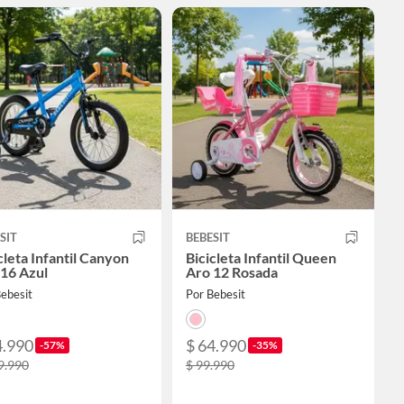
SIT
BEBESIT
cleta Infantil Canyon
Bicicleta Infantil Queen
16 Azul
Aro 12 Rosada
ebesit
Por Bebesit
4.990
$ 64.990
-57%
-35%
9.990
$ 99.990