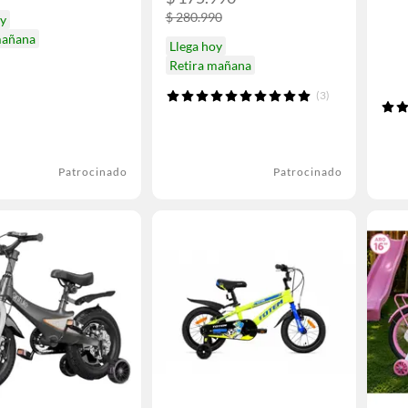
$ 280.990
oy
mañana
Llega hoy
Retira mañana
(3)
Patrocinado
Patrocinado