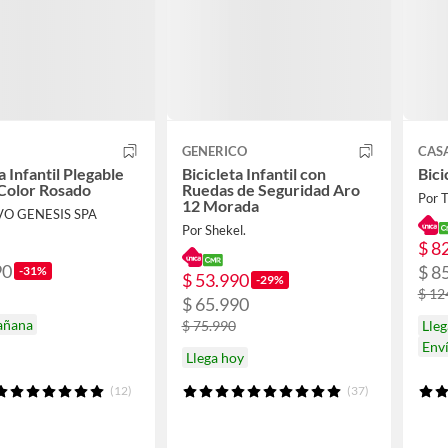
GENERICO
CASA
a Infantil Plegable
Bicicleta Infantil con
Bici
Color Rosado
Ruedas de Seguridad Aro
Por 
12 Morada
VO GENESIS SPA
Por Shekel.
$ 8
90
$ 8
-31%
$ 53.990
-29%
$ 12
$ 65.990
añana
$ 75.990
Lleg
Env
Llega hoy
(12)
(37)