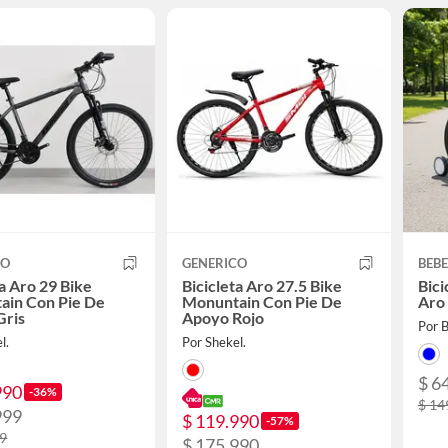
CO
GENERICO
BEBE
ta Aro 29 Bike
Bicicleta Aro 27.5 Bike
Bici
ain Con Pie De
Monuntain Con Pie De
Aro 
Gris
Apoyo Rojo
Por B
l.
Por Shekel.
$ 6
990
-36%
$ 14
999
$ 119.990
-57%
99
$ 175.990