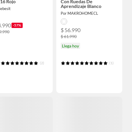
16 Rojo
Con Ruedas De
Aprendizaje Blanco
ebesit
Por MAKROHOMECL
4.990
-57%
$ 56.990
9.990
$ 61.990
Llega hoy
(2)
(1)