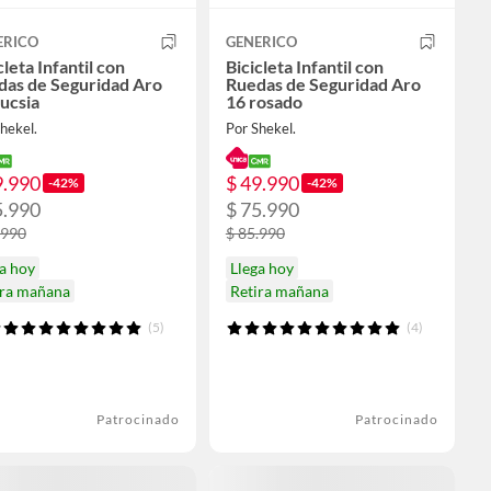
ERICO
GENERICO
cleta Infantil con
Bicicleta Infantil con
das de Seguridad Aro
Ruedas de Seguridad Aro
ucsia
16 rosado
hekel.
Por Shekel.
9.990
$ 49.990
-42%
-42%
5.990
$ 75.990
.990
$ 85.990
a hoy
Llega hoy
ira mañana
Retira mañana
(5)
(4)
Patrocinado
Patrocinado