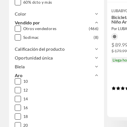
60% dcto y más
LUBABY
Color
Biciclet
Niño Ar
Vendido por
Otros vendedores
(466)
Por LUB
Sodimac
(8)
$ 89.9
Calificación del producto
$ 179.9
Oportunidad única
Llega h
Biela
Aro
10
12
14
16
18
20