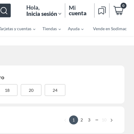
0
Hola
,
Mi
cuenta
Inicia sesión
Tarjetas y cuentas
Tiendas
Ayuda
Vende en Sodimac
ro
18
20
24
...
1
2
3
10