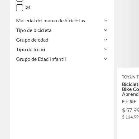
24
Material del marco de bicicletas
Tipo de bicicleta
Grupo de edad
Tipo de freno
Grupo de Edad Infantil
TOYUN 
Biciclet
Bike C
Aprend
Por J&F
$ 57.9
$ 114.9