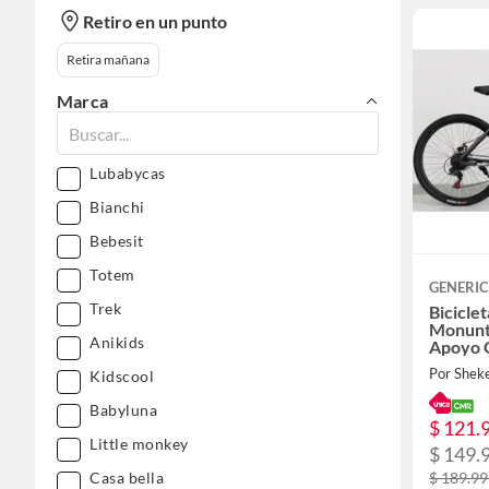
Retiro en un punto
Retira mañana
Marca
Lubabycas
Bianchi
Bebesit
Totem
GENERI
Trek
Bicicle
Monunt
Anikids
Apoyo 
Por Sheke
Kidscool
Babyluna
$ 121.
Little monkey
$ 149.
Casa bella
$ 189.9