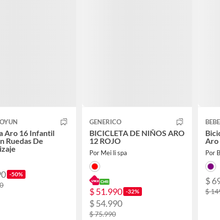
TOYUN
GENERICO
BEBE
a Aro 16 Infantil
BICICLETA DE NIÑOS ARO
Bici
on Ruedas De
12 ROJO
Aro
izaje
Por Mei li spa
Por B
90
-50%
$ 6
90
$ 51.990
$ 14
-32%
$ 54.990
$ 75.990