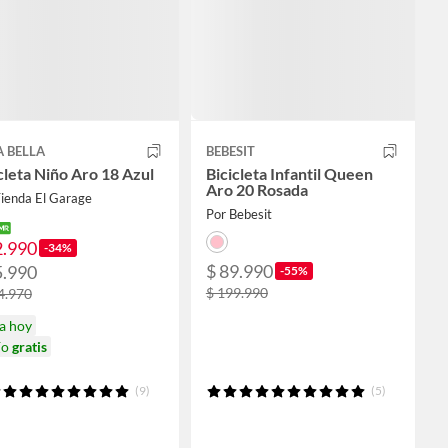
 BELLA
BEBESIT
cleta Niño Aro 18 Azul
Bicicleta Infantil Queen
Aro 20 Rosada
Tienda El Garage
Por Bebesit
2.990
-34%
$ 89.990
5.990
-55%
$ 199.990
4.970
a hoy
ío
gratis
(9)
(5)