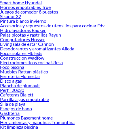
Smart home Hyundai
tus ideas realidad. ¡Visítanos y encuentra todo lo que tenemos para ofrecerte en
Hornos empotrables True
Bicicletas Infantiles!
Juegos de comedor 8 puestos
Sikadur 32
Explora la variedad de productos de Bicicletas Infantiles en Sodimac
Pintura blanco invierno
Accesorios y repuestos de utensilios para cocinar Fdv
Herramientas, materiales y accesorios de calidad para tus proyectos y
Hidrolavadoras Bauker
renovación de espacios. ¡Visítanos y descubre todo lo que tenemos para
Palas picotas y rastrillos Rayun
ofrecerte!
Computadores Hosser
Living sala de estar Cannon
Encuentra una amplia variedad de productos de Bicicletas Infantiles en
Desodorantes y aromatizantes Aileda
Sodimac. Encuentra todo lo necesario para tus proyectos de renovación y
Focos solares Hb leds
decoración. ¡Visítanos y haz tus ideas realidad!
Construccion Wadfow
Electrodomesticos cocina Ufesa
Foco piscina
Muebles Rattan plástico
Ferreteria Homestar
Disco a gas
Plancha de plumavit
Perfil 20x30
Cafeteras Bialetti
Parrilla a gas empotrable
Silla de playa
Espejos de bano
Gasfiteria
Plumones Basement home
Herramientas y maquinas Tramontina
Kit limpieza piscina