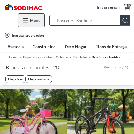
0
Inicia sesión
Menú
Search
Bar
location-
Ingresa tu ubicación
icon
Asesoría
Constructor
Deco Hogar
Tipos de Entrega
Home
Deportes y aire libre - Ciclismo
Bicicletas
Bicicletas Infantiles
Bicicletas Infantiles - 20
Resultados
(
13
)
Llega hoy
Llega mañana