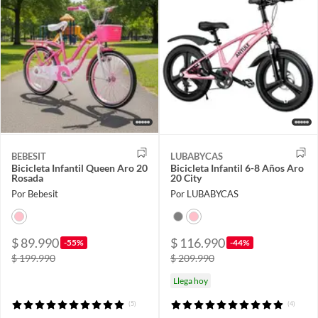
BEBESIT
LUBABYCAS
Bicicleta Infantil Queen Aro 20
Bicicleta Infantil 6-8 Años Aro
Rosada
20 City
Por Bebesit
Por LUBABYCAS
$ 89.990
$ 116.990
-55%
-44%
$ 199.990
$ 209.990
Llega hoy
(5)
(4)