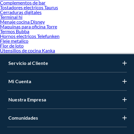
Complementos de bar
Tostadores electricos Taurus
Cerraduras digitales
Terminal hi
Menaje cocina Disney
Maquinas para oficina Torre
Termos Bubba
Hornos electricos Telefunken
Fleje metalico
Flor de loto
Utensilios de cocina Kanka
Servicio al Cliente
Mi Cuenta
Nuestra Empresa
Comunidades