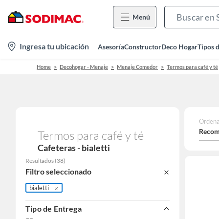
Menú
location-
Ingresa tu ubicación
Asesoría
Constructor
Deco Hogar
Tipos 
icon
Home
Decohogar - Menaje
Menaje Comedor
Termos para café y té
Ordena
Recom
Termos para café y té
Cafeteras - bialetti
Resultados
(
38
)
Filtro seleccionado
bialetti
Tipo de Entrega