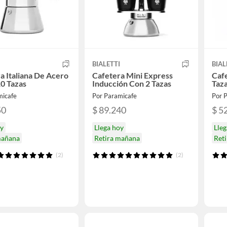
I
BIALETTI
BIAL
a Italiana De Acero
Cafetera Mini Express
Cafe
0 Tazas
Inducción Con 2 Tazas
Taz
micafe
Por Paramicafe
Por 
50
$ 89.240
$ 5
oy
Llega hoy
Lleg
mañana
Retira mañana
Ret
(2)
(2)