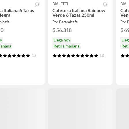
I
BIALETTI
BIAL
a Italiana 6 Tazas
Cafetera Italiana Rainbow
Cafe
Negra
Verde 6 Tazas 250ml
Ven
micafe
Por Paramicafe
Por 
50
$ 56.318
$ 6
oy
Llega hoy
Lleg
mañana
Retira mañana
Ret
(1)
(1)