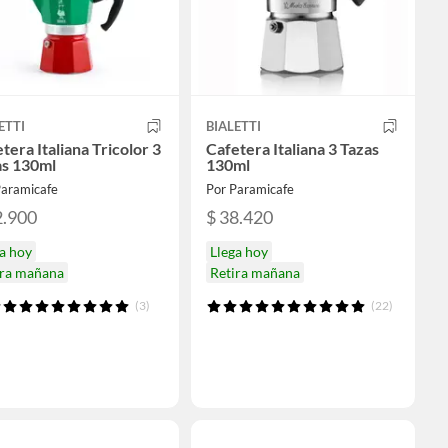
ETTI
BIALETTI
tera Italiana Tricolor 3
Cafetera Italiana 3 Tazas
as 130ml
130ml
Paramicafe
Por Paramicafe
2.900
$ 38.420
a hoy
Llega hoy
ira mañana
Retira mañana
(3)
(22)