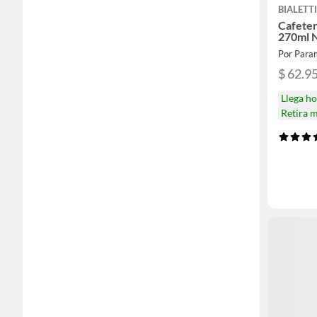
BIALETT
Cafeter
270ml 
Por Para
$ 62.9
Llega h
Retira 