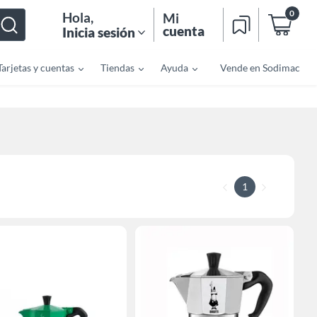
0
Hola
,
Mi
cuenta
Inicia sesión
Tarjetas y cuentas
Tiendas
Ayuda
Vende en Sodimac
1