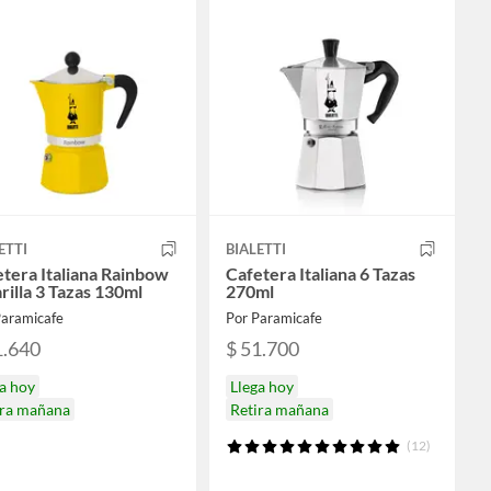
ETTI
BIALETTI
tera Italiana Rainbow
Cafetera Italiana 6 Tazas
illa 3 Tazas 130ml
270ml
Paramicafe
Por Paramicafe
1.640
$ 51.700
a hoy
Llega hoy
ira mañana
Retira mañana
(12)