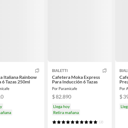
I
BIALETTI
BIAL
a Italiana Rainbow
Cafetera Moka Express
Caf
a 6 Tazas 250ml
Para Inducción 6 Tazas
Prez
micafe
Por Paramicafe
Por
10
$ 82.890
$ 3
oy
Llega hoy
Lleg
mañana
Retira mañana
(2)