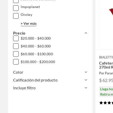
Impoplanet
Oroley
+ Ver más
Precio
$20.000 - $40.000
$40.000 - $60.000
$60.000 - $100.000
BIALETT
$100.000 - $200.000
Cafeter
270ml R
Color
Por Para
$ 62.9
Calificación del producto
Incluye filtro
Llega h
Retira 