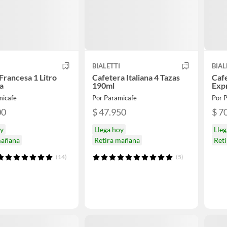
I
BIALETTI
BIAL
Francesa 1 Litro
Cafetera Italiana 4 Tazas
Cafe
a
190ml
Expr
micafe
Por Paramicafe
Por 
00
$ 47.950
$ 7
oy
Llega hoy
Lleg
mañana
Retira mañana
Ret
(14)
(5)