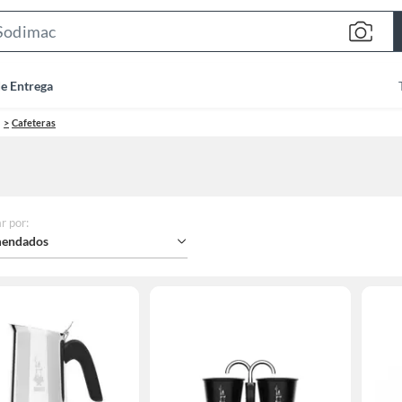
Search
Bar
de Entrega
Cafeteras
r por
:
endados