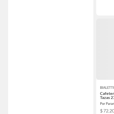
BIALETT
Cafetera
Tazas 
Por Para
$ 72.2