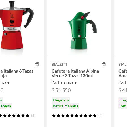
I
BIALETTI
BIAL
a Italiana 6 Tazas
Cafetera Italiana Alpina
Cafe
oja
Verde 3 Tazas 130ml
Amar
micafe
Por Paramicafe
Por 
50
$ 51.550
$ 4
oy
Llega hoy
Lleg
mañana
Retira mañana
Ret
(2)
(4)