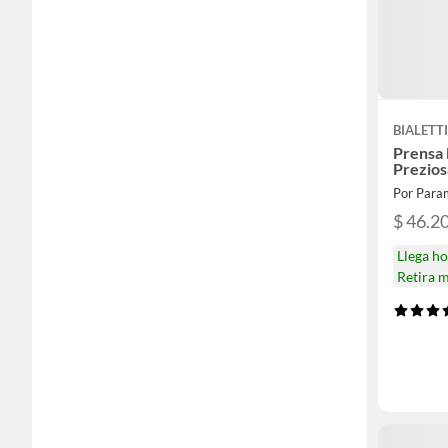
BIALETT
Prensa 
Prezios
Por Para
$ 46.2
Llega h
Retira 