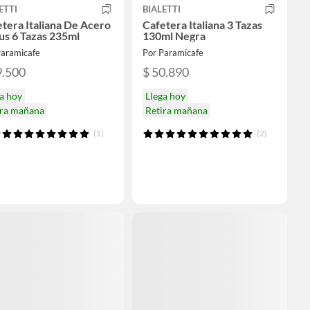
ETTI
BIALETTI
tera Italiana De Acero
Cafetera Italiana 3 Tazas
us 6 Tazas 235ml
130ml Negra
Paramicafe
Por Paramicafe
9.500
$ 50.890
a hoy
Llega hoy
ira mañana
Retira mañana
(1)
(2)