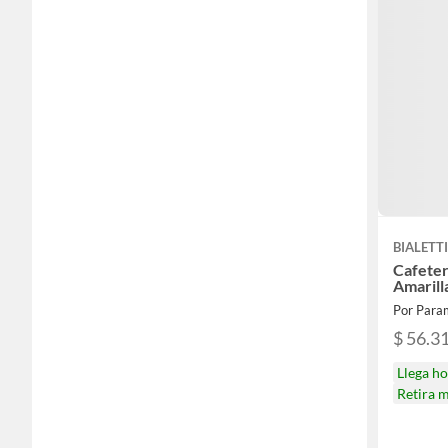
BIALETT
Cafeter
Amarill
Por Para
$ 56.3
Llega h
Retira 