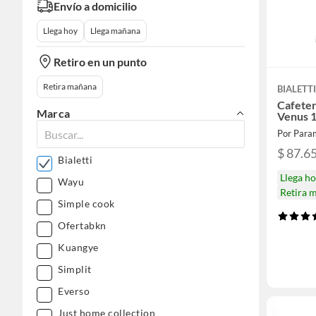
Envío a domicilio
Llega hoy
Llega mañana
Retiro en un punto
Retira mañana
BIALETT
Cafeter
Marca
Venus 1
Por Para
$ 87.6
Bialetti
Llega h
Wayu
Retira 
Simple cook
Ofertabkn
Kuangye
Simplit
Everso
Just home collection