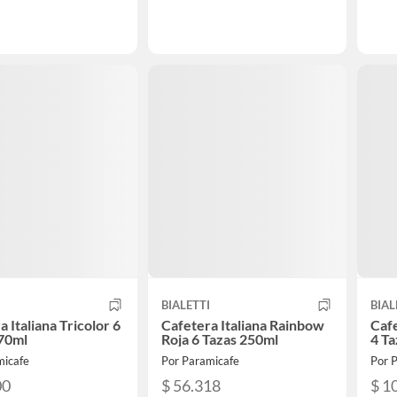
I
BIALETTI
BIAL
 Italiana Tricolor 6
Cafetera Italiana Rainbow
Cafe
270ml
Roja 6 Tazas 250ml
4 Ta
micafe
Por Paramicafe
Por 
00
$ 56.318
$ 1