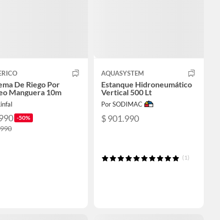
ERICO
AQUASYSTEM
tema De Riego Por
Estanque Hidroneumático
eo Manguera 10m
Vertical 500 Lt
infal
Por SODIMAC
.990
$ 901.990
-50%
.990
(1)