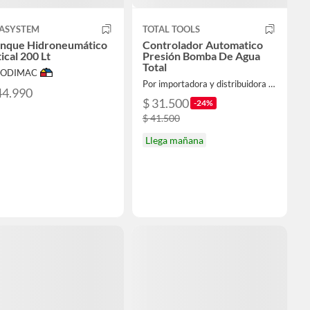
ASYSTEM
TOTAL TOOLS
anque Hidroneumático
Controlador Automatico
ical 200 Lt
Presión Bomba De Agua
Total
 SODIMAC
Por importadora y distribuidora ferroelectronic spa
44.990
$ 31.500
-24%
$ 41.500
Llega mañana