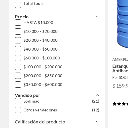
Total tools
Precio
HASTA $10.000
$10.000 - $20.000
$20.000 - $40.000
$40.000 - $60.000
$60.000 - $100.000
AMERPL
Estanqu
$100.000 - $200.000
Antibac
$200.000 - $350.000
Por SOD
$350.000 - $500.000
$ 159.
$500.000 - $1.000.000
Vendido por
Sodimac
(21)
DESDE $1.000.000
Otros vendedores
(12)
Calificación del producto