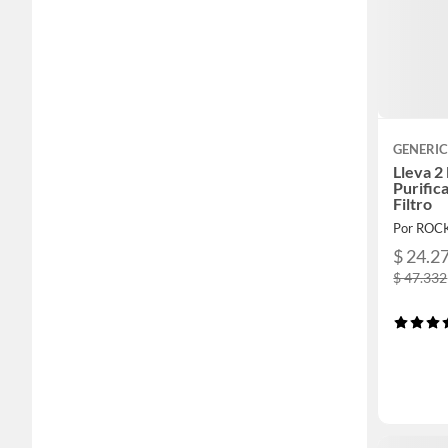
GENERI
Lleva 2 
Purific
Filtro
Por RO
$ 24.2
$ 47.332