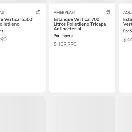
AST
AMERPLAST
AQU
e Vertical 5500
Estanque Vertical 700
Est
olietileno
Litros Polietileno Tricapa
Vert
Antibacterial
ial
Por
Por Imperial
990
$ 4
$ 109.990