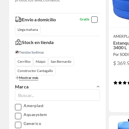
Envío a domicilio
Gratis
Llega mañana
AMERPL
Stock en tienda
Estanqu
3400 L
Tiendas Sodimac
Por SOD
Cerrillos
Maipú
San Bernardo
$ 369.
Constructor Cantagallo
Mostrar más
Marca
Amerplast
Aquasystem
Generico