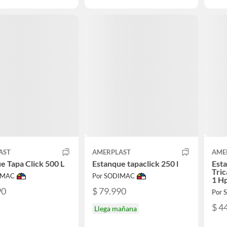
AST
AMERPLAST
AME
e Tapa Click 500 L
Estanque tapaclick 250 l
Esta
Tric
IMAC
Por SODIMAC
1 H
90
$ 79.990
Por
$ 4
Llega mañana