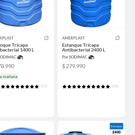
RPLAST
AMERPLAST
anque Tricapa
Estanque Tricapa
bacterial 1400 L
Antibacterial 2400 L
 SODIMAC
Por SODIMAC
78.990
$ 279.990
ga mañana
(57)
(35)