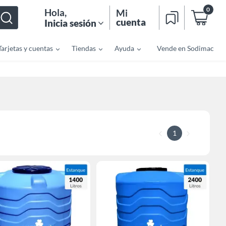
0
Hola
,
Mi
cuenta
Inicia sesión
Tarjetas y cuentas
Tiendas
Ayuda
Vende en Sodimac
1