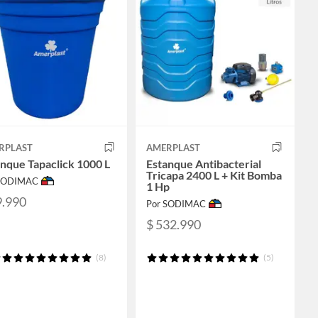
RPLAST
AMERPLAST
nque Tapaclick 1000 L
Estanque Antibacterial
Tricapa 2400 L + Kit Bomba
 SODIMAC
1 Hp
9.990
Por SODIMAC
$ 532.990
(8)
(5)