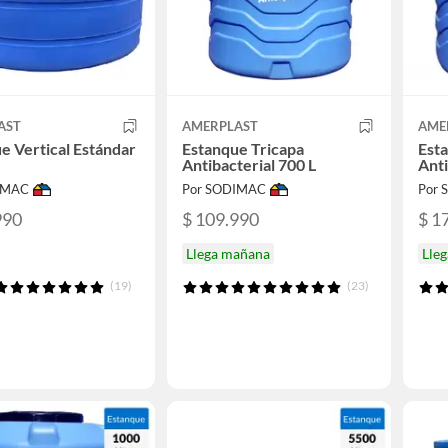
AST
AMERPLAST
AME
e Vertical Estándar
Estanque Tricapa
Est
Antibacterial 700 L
Anti
IMAC
Por SODIMAC
Por
990
$ 109.990
$ 1
Llega mañana
Lle
(19)
(23)