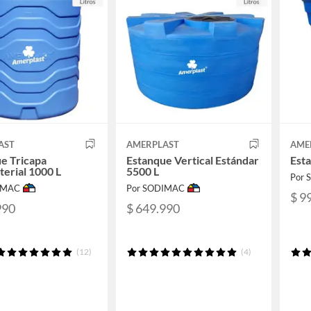
AST
AMERPLAST
AME
e Tricapa
Estanque Vertical Estándar
Esta
terial 1000 L
5500 L
Por
IMAC
Por SODIMAC
$ 9
990
$ 649.990
(12)
(4)