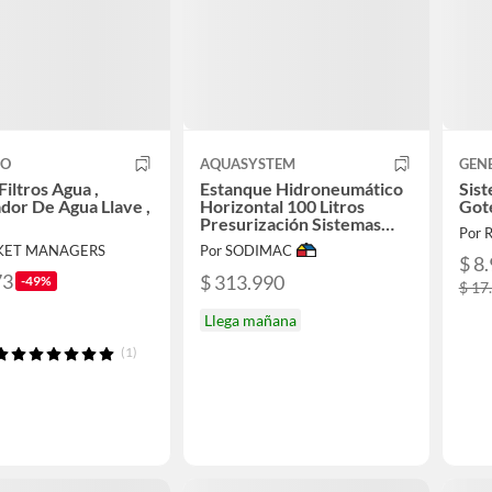
CO
AQUASYSTEM
GEN
Filtros Agua ,
Estanque Hidroneumático
Sis
ador De Agua Llave ,
Horizontal 100 Litros
Got
Presurización Sistemas
Por R
Hídricos
CKET MANAGERS
Por SODIMAC
$ 8
73
$ 313.990
-49%
$ 17
Llega mañana
(1)