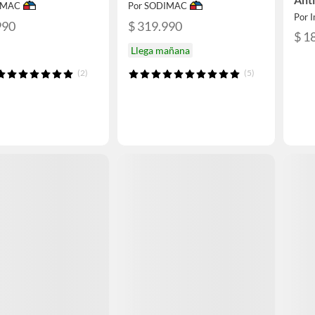
IMAC
Por SODIMAC
Por I
990
$ 319.990
$ 1
Llega mañana
(2)
(5)