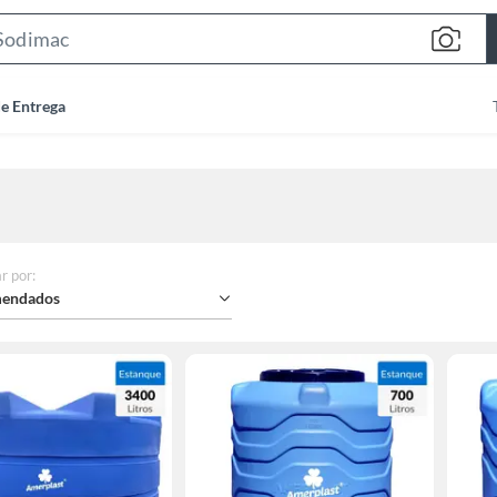
Search
Bar
de Entrega
r por
:
endados