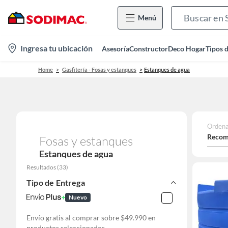
Menú
location-
Ingresa tu ubicación
Asesoría
Constructor
Deco Hogar
Tipos 
icon
Home
Gasfitería - Fosas y estanques
Estanques de agua
Ordena
Recom
Fosas y estanques
Estanques de agua
Resultados
(
33
)
Tipo de Entrega
Nuevo
Envío gratis al comprar sobre $49.990 en
productos seleccionados.