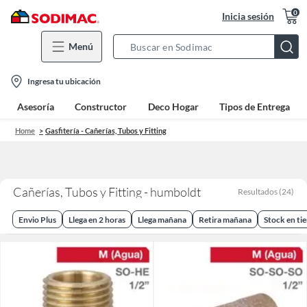
0
Inicia sesión
Menú
Search
Bar
location-
Ingresa tu ubicación
icon
Asesoría
Constructor
Deco Hogar
Tipos de Entrega
Home
Gasfitería - Cañerías, Tubos y Fitting
Cañerías, Tubos y Fitting - humboldt
Resultados
(
24
)
Envio Plus
Llega en 2 horas
Llega mañana
Retira mañana
Stock en ti