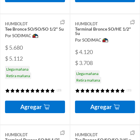
HUMBOLDT
HUMBOLDT
Tee Bronce SO/SO/SO 1/2" 5u
Terminal Bronce SO/HE 1/2"
5u
Por SODIMAC
Por SODIMAC
$ 5.680
$ 4.120
$ 5.112
$ 3.708
Llega mañana
Llega mañana
Retira mañana
Retira mañana
(23)
(11)
Agregar
Agregar
HUMBOLDT
HUMBOLDT
Terminal Bronce SO/HI 1/2"
Tee Bronce SO/SO/SO 3/4" x