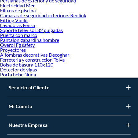
Persianas de exterior y de seguridad
Electricidad Mec
Filtros de piscina
Camaras de seguridad exteriores Reolink
Fitting Vinilit
Lavadoras Fensa
Soporte televisor 32 pulgadas
Puerta con marco
Pantalon gabardina hombre
Overol Fg safety
Proyectores
Alfombras decorativas Decoghar
Ferreteria y construccion Tolva
Bolsa de basura 110x120
Detector de vigas
Porta bebe Nuna
Servicio al Cliente
Mi Cuenta
Nuestra Empresa