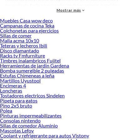
personalizado. Explora nuestra selección de herramientas, materiales y
Mostrar más
accesorios de calidad que te ayudarán a crear un espacio más tú.
Muebles Casa wow deco
Desde remodelaciones hasta proyectos de decoración, estamos aquí para hacer
Campanas de cocina Teka
tus ideas realidad. ¡Visítanos y encuentra todo lo que tenemos para ofrecerte en
Colchonetas para ejercicios
Cañerías, Tubos y Fitting!
Sillas de comer
Malla acma 10x10
Explora la variedad de productos de Cañerías, Tubos y Fitting en
Teteras y lecheros Ibili
Sodimac
Disco diamantado
Racks tv Fmfurniture
Herramientas, materiales y accesorios de calidad para tus proyectos y
Timbres inalambricos Fujitel
renovación de espacios. ¡Visítanos y descubre todo lo que tenemos para
Herramientas de jardin Gardena
ofrecerte!
Bomba sumergible 2 pulgadas
Estufas Chimeneas a leña
Encuentra una amplia variedad de productos de Cañerías, Tubos y Fitting en
Martillos Uyustool
Sodimac. Encuentra todo lo necesario para tus proyectos de renovación y
Encimeras 4
Loncheras
decoración. ¡Visítanos y haz tus ideas realidad!
Tostadores electricos Sindelen
Pipeta para gatos
Pino 2x5 bruto
Polea
Pinturas impermeabilizantes
Consolas nintendo
Sillas de comedor Aluminio
Mascotas Lefov
Coolant y refrigerante para autos Vistony