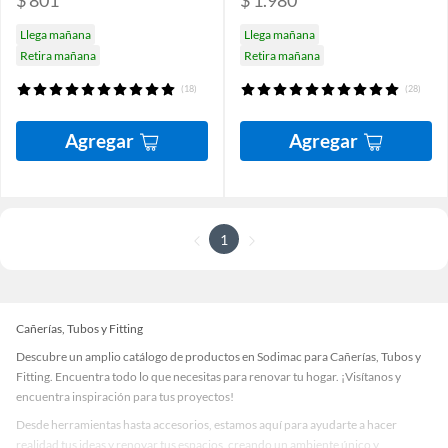
$ 801
$ 1.980
Llega mañana
Llega mañana
Retira mañana
Retira mañana
(18)
(28)
Agregar
Agregar
1
Cañerías, Tubos y Fitting
Descubre un amplio catálogo de productos en Sodimac para Cañerías, Tubos y
Fitting. Encuentra todo lo que necesitas para renovar tu hogar. ¡Visítanos y
encuentra inspiración para tus proyectos!
Desde herramientas hasta accesorios, estamos aquí para ayudarte a hacer
realidad tus ideas y renovar tus espacios, creando un ambiente único y