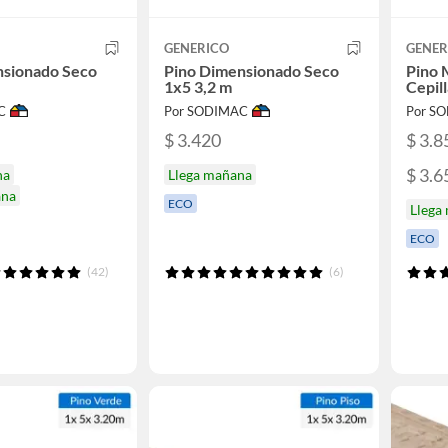
GENERICO
GENER
nsionado Seco
Pino Dimensionado Seco
Pino 
1x5 3,2 m
Cepil
C
Por SODIMAC
Por S
$ 3.420
$ 3.8
$ 3.6
na
Llega mañana
ana
ECO
Llega
ECO
(42)
(6)