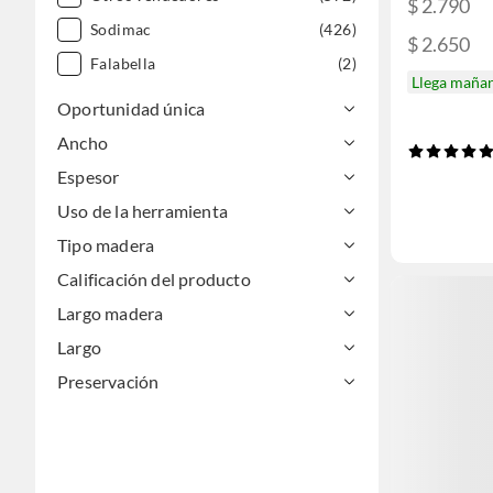
$ 2.790
Sodimac
(426)
$ 2.650
Falabella
(2)
Llega maña
Oportunidad única
Ancho
Espesor
Uso de la herramienta
Tipo madera
Calificación del producto
Largo madera
Largo
Preservación