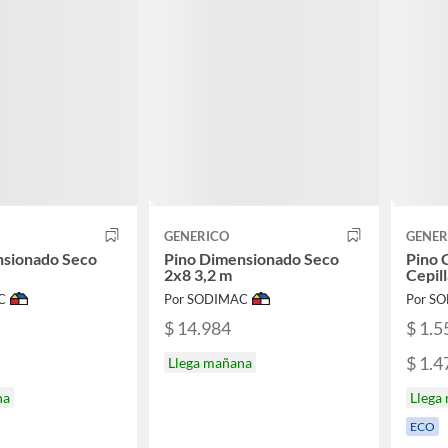
GENERICO
GENER
nsionado Seco
Pino Dimensionado Seco
Pino 
2x8 3,2 m
Cepil
C
Por SODIMAC
Por S
$ 14.984
$ 1.5
$ 1.4
Llega mañana
na
Llega
ECO