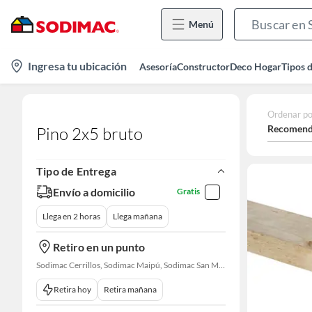
Menú
location-
Ingresa tu ubicación
Asesoría
Constructor
Deco Hogar
Tipos 
icon
Ordenar po
Recomend
Pino 2x5 bruto
Tipo de Entrega
Envío a domicilio
Gratis
Llega en 2 horas
Llega mañana
Retiro en un punto
Sodimac Cerrillos, Sodimac Maipú, Sodimac San Miguel, Sodimac El Bosque, Sodimac San Bernardo, Constructor Cantagallo, Sodimac Talagante, Sodimac San Fernando
Retira hoy
Retira mañana