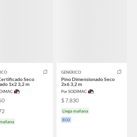
ICO
GENERICO
Certificado Seco
Pino Dimensionado Seco
lado 1x2 3,2 m
2x6 3,2 m
ODIMAC
Por SODIMAC
50
$ 7.830
72
Llega mañana
ECO
 mañana