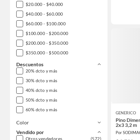
$20.000 - $40.000
$40.000 - $60.000
$60.000 - $100.000
$100.000 - $200.000
$200.000 - $350.000
$350.000 - $500.000
$500.000 - $1.000.000
Descuentos
20% dcto y más
DESDE $1.000.000
30% dcto y más
40% dcto y más
50% dcto y más
60% dcto y más
GENERICO
Pino Dime
Color
2x3 3,2 m
Vendido por
Por SODIMA
Otros vendedores
(572)