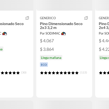
GENERICO
GENER
nsionado Seco
Pino Dimensionado Seco
Pino 
2x3 3,2 m
2x4 3
C
Por SODIMAC
Por S
$ 4.067
$ 4.4
$ 3.864
$ 4.2
na
Llega mañana
Llega
ECO
(30)
(115)