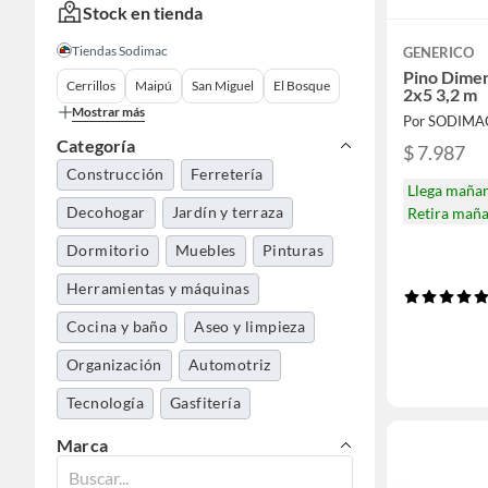
Stock en tienda
Tiendas Sodimac
GENERICO
Pino Dime
Cerrillos
Maipú
San Miguel
El Bosque
2x5 3,2 m
Mostrar más
Por SODIMA
Categoría
$ 7.987
Construcción
Ferretería
Llega maña
Decohogar
Jardín y terraza
Retira mañ
Dormitorio
Muebles
Pinturas
Herramientas y máquinas
Cocina y baño
Aseo y limpieza
Organización
Automotriz
Tecnología
Gasfitería
Pasatiempos
Electrohogar
Marca
Mundo bebé
Mascotas