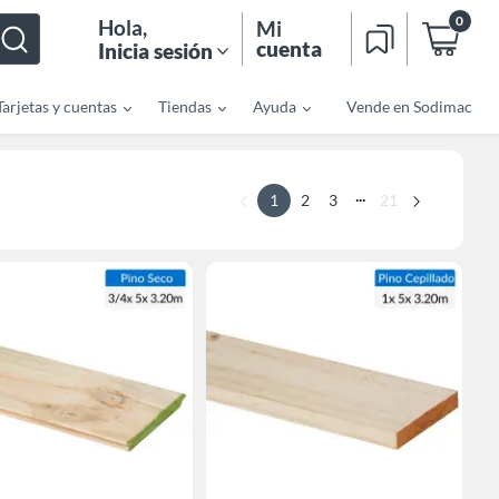
0
Hola
,
Mi
cuenta
Inicia sesión
Tarjetas y cuentas
Tiendas
Ayuda
Vende en Sodimac
...
1
2
3
21