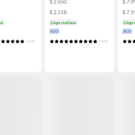
$ 2.650
$ 7.9
$ 2.518
$ 7.5
na
Llega mañana
Llega
ECO
ECO
(365)
(394)