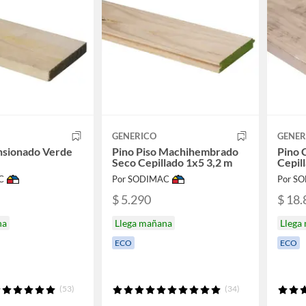
GENERICO
GENER
nsionado Verde
Pino Piso Machihembrado
Pino 
Seco Cepillado 1x5 3,2 m
Cepil
C
Por SODIMAC
Por S
$ 5.290
$ 18.
na
Llega mañana
Llega
ECO
ECO
(53)
(34)