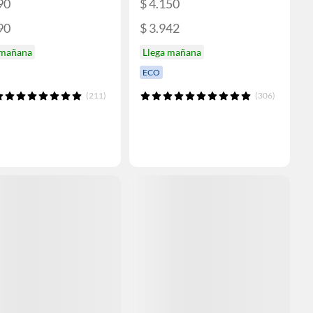
90
$ 4.150
90
$ 3.942
 mañana
Llega mañana
ECO
(211)
(306)