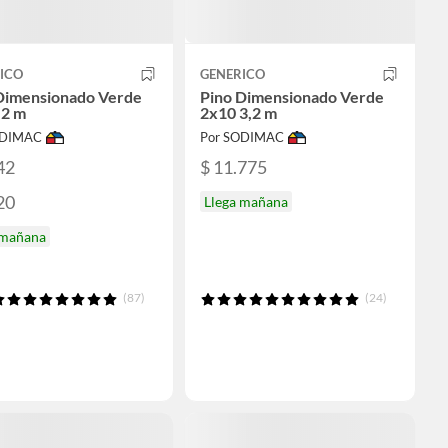
ICO
GENERICO
Dimensionado Verde
Pino Dimensionado Verde
,2 m
2x10 3,2 m
ODIMAC
Por SODIMAC
42
$ 11.775
20
Llega mañana
 mañana
(87)
(24)