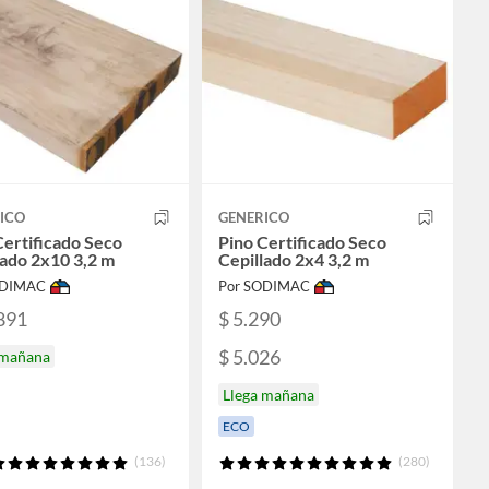
ICO
GENERICO
Certificado Seco
Pino Certificado Seco
lado 2x10 3,2 m
Cepillado 2x4 3,2 m
ODIMAC
Por SODIMAC
891
$ 5.290
$ 5.026
 mañana
Llega mañana
ECO
(136)
(280)