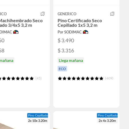
ICO
GENERICO
Machihembrado Seco
Pino Certificado Seco
lado 3/4x5 3,2 m
Cepillado 1x5 3,2 m
ODIMAC
Por SODIMAC
50
$ 3.490
58
$ 3.316
 mañana
Llega mañana
ECO
(45)
(409)