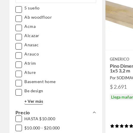
Deportes y aire libre
5 sueño
Ab woodfloor
Acma
Alcazar
Anasac
Arauco
GENERICO
Atrim
Pino Dime
1x5 3,2 m
Ature
Por SODIMA
Basement home
$ 2.691
Be design
Llega maña
+ Ver más
Precio
HASTA $10.000
$10.000 - $20.000