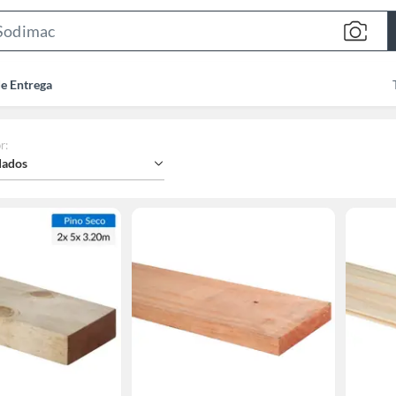
Search
Bar
de Entrega
r
:
ados