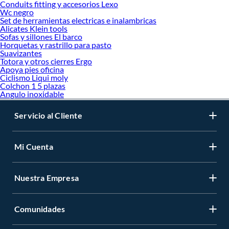
Conduits fitting y accesorios Lexo
Wc negro
Set de herramientas electricas e inalambricas
Alicates Klein tools
Sofas y sillones El barco
Horquetas y rastrillo para pasto
Suavizantes
Totora y otros cierres Ergo
Apoya pies oficina
Ciclismo Liqui moly
Colchon 1 5 plazas
Angulo inoxidable
Servicio al Cliente
Mi Cuenta
Nuestra Empresa
Comunidades