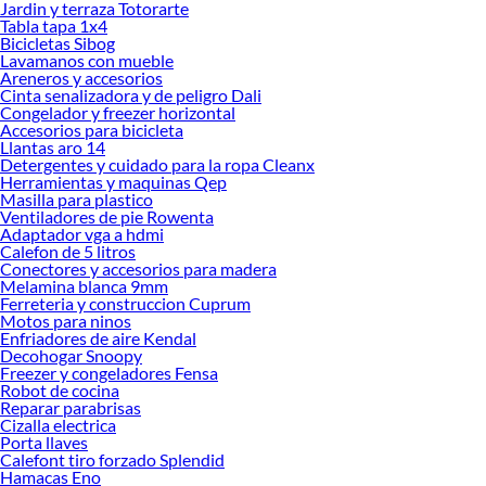
Jardin y terraza Totorarte
Desde remodelaciones hasta proyectos de decoración, estamos aquí para hacer
Tabla tapa 1x4
tus ideas realidad. ¡Visítanos y encuentra todo lo que tenemos para ofrecerte en
Bicicletas Sibog
Linternas y lámparas recargables!
Lavamanos con mueble
Areneros y accesorios
Explora la variedad de productos de Linternas y lámparas recargables
Cinta senalizadora y de peligro Dali
en Sodimac
Congelador y freezer horizontal
Accesorios para bicicleta
Herramientas, materiales y accesorios de calidad para tus proyectos y
Llantas aro 14
renovación de espacios. ¡Visítanos y descubre todo lo que tenemos para
Detergentes y cuidado para la ropa Cleanx
ofrecerte!
Herramientas y maquinas Qep
Masilla para plastico
Encuentra una amplia variedad de productos de Linternas y lámparas
Ventiladores de pie Rowenta
recargables en Sodimac. Encuentra todo lo necesario para tus proyectos de
Adaptador vga a hdmi
Calefon de 5 litros
renovación y decoración. ¡Visítanos y haz tus ideas realidad!
Conectores y accesorios para madera
Melamina blanca 9mm
Ferreteria y construccion Cuprum
Motos para ninos
Enfriadores de aire Kendal
Decohogar Snoopy
Freezer y congeladores Fensa
Robot de cocina
Reparar parabrisas
Cizalla electrica
Porta llaves
Calefont tiro forzado Splendid
Hamacas Eno