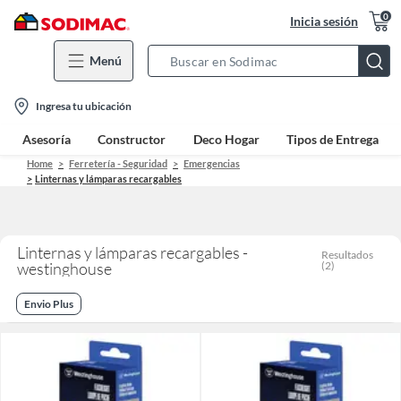
0
Inicia sesión
Menú
Search
Bar
location-
Ingresa tu ubicación
icon
Asesoría
Constructor
Deco Hogar
Tipos de Entrega
Home
Ferretería - Seguridad
Emergencias
Linternas y lámparas recargables
Linternas y lámparas recargables -
Resultados
westinghouse
(
2
)
Envio Plus