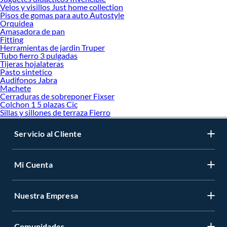
Velos y visillos Just home collection
Pisos de gomas para auto Autostyle
Orquidea
Amasadora de pan
Fitting
Herramientas de jardin Truper
Tubo fierro 3 pulgadas
Tijeras hojalateras
Pasto sintetico
Audifonos Jabra
Machete
Cerraduras de sobreponer Fixser
Colchon 1 5 plazas Cic
Sillas y sillones de terraza Fierro
Servicio al Cliente
Mi Cuenta
Nuestra Empresa
Comunidades