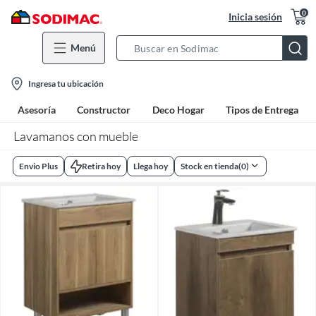
0
Inicia sesión
Menú
Search
Bar
location-
Ingresa tu ubicación
icon
Asesoría
Constructor
Deco Hogar
Tipos de Entrega
Lavamanos con mueble
Envio Plus
Retira hoy
Llega hoy
Stock en tienda
(
0
)