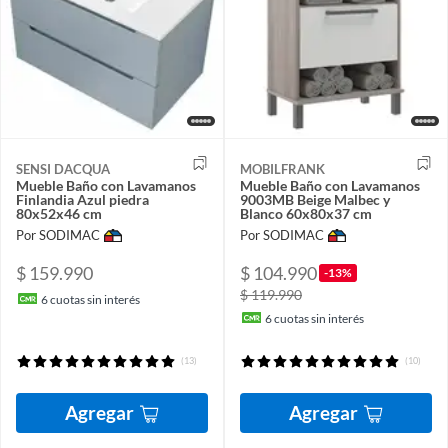
SENSI DACQUA
MOBILFRANK
Mueble Baño con Lavamanos
Mueble Baño con Lavamanos
Finlandia Azul piedra
9003MB Beige Malbec y
80x52x46 cm
Blanco 60x80x37 cm
Por SODIMAC
Por SODIMAC
$ 159.990
$ 104.990
-13%
$ 119.990
6
cuotas sin interés
6
cuotas sin interés
(13)
(10)
Agregar
Agregar