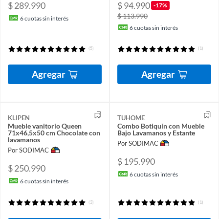
$ 289.990
$ 94.990
-17%
$ 113.990
6
cuotas sin interés
6
cuotas sin interés
(5)
(1)
Agregar
Agregar
KLIPEN
TUHOME
Mueble vanitorio Queen
Combo Botiquín con Mueble
71x46,5x50 cm Chocolate con
Bajo Lavamanos y Estante
lavamanos
Por SODIMAC
Por SODIMAC
$ 195.990
$ 250.990
6
cuotas sin interés
6
cuotas sin interés
(3)
(1)