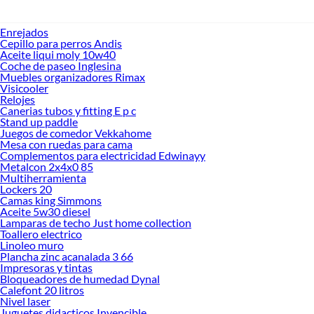
Enrejados
Cepillo para perros Andis
Aceite liqui moly 10w40
Coche de paseo Inglesina
Muebles organizadores Rimax
Visicooler
Relojes
Canerias tubos y fitting E p c
Stand up paddle
Juegos de comedor Vekkahome
Mesa con ruedas para cama
Complementos para electricidad Edwinayy
Metalcon 2x4x0 85
Multiherramienta
Lockers 20
Camas king Simmons
Aceite 5w30 diesel
Lamparas de techo Just home collection
Toallero electrico
Linoleo muro
Plancha zinc acanalada 3 66
Impresoras y tintas
Bloqueadores de humedad Dynal
Calefont 20 litros
Nivel laser
Juguetes didacticos Invencible