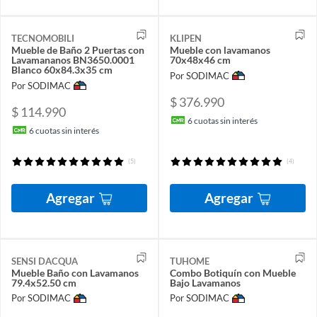
TECNOMOBILI
KLIPEN
Mueble de Baño 2 Puertas con
Mueble con lavamanos
Lavamananos BN3650.0001
70x48x46 cm
Blanco 60x84.3x35 cm
Por SODIMAC
Por SODIMAC
$ 376.990
$ 114.990
6
cuotas sin interés
6
cuotas sin interés
(5)
(4)
Agregar
Agregar
SENSI DACQUA
TUHOME
Mueble Baño con Lavamanos
Combo Botiquín con Mueble
79.4x52.50 cm
Bajo Lavamanos
Por SODIMAC
Por SODIMAC