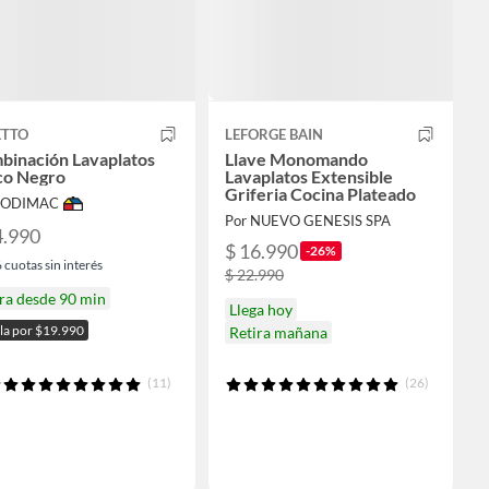
ETTO
LEFORGE BAIN
binación Lavaplatos
Llave Monomando
co Negro
Lavaplatos Extensible
Griferia Cocina Plateado
 SODIMAC
Por NUEVO GENESIS SPA
4.990
$ 16.990
-26%
6
cuotas sin interés
$ 22.990
ra desde 90 min
Llega hoy
ala por $19.990
Retira mañana
(11)
(26)