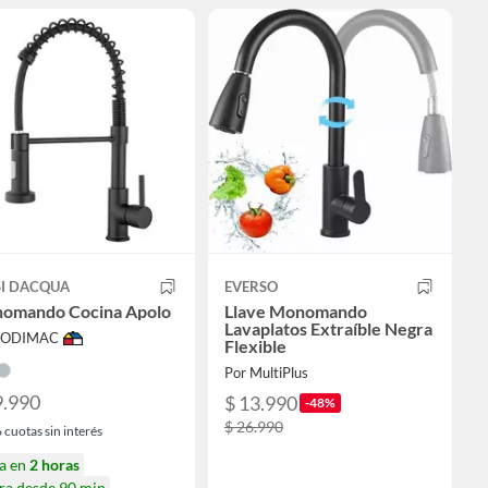
SI DACQUA
EVERSO
omando Cocina Apolo
Llave Monomando
Lavaplatos Extraíble Negra
 SODIMAC
Flexible
Por MultiPlus
9.990
$ 13.990
-48%
$ 26.990
6
cuotas sin interés
ga en
2 horas
ra desde 90 min