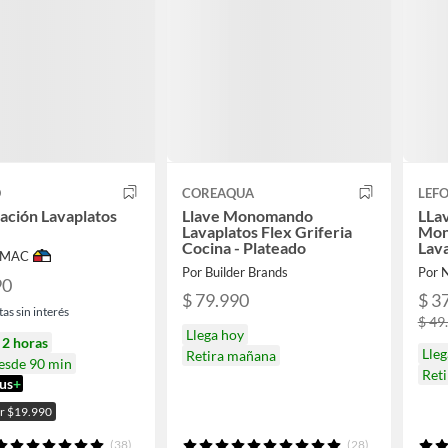
O
COREAQUA
LEFO
ación Lavaplatos
Llave Monomando
LLav
Lavaplatos Flex Griferia
Mon
Cocina - Plateado
Lava
IMAC
Por Builder Brands
Por 
90
$ 79.990
$ 3
as sin interés
$ 49
Llega hoy
n
2 horas
Lleg
Retira mañana
desde 90 min
Ret
us
+
or $19.990
(38)
(28)