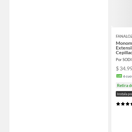
FANALO
Monoma
Extensi
Cepilla
Por SOD
$ 34.9
6
cuot
Retira 
Instala p