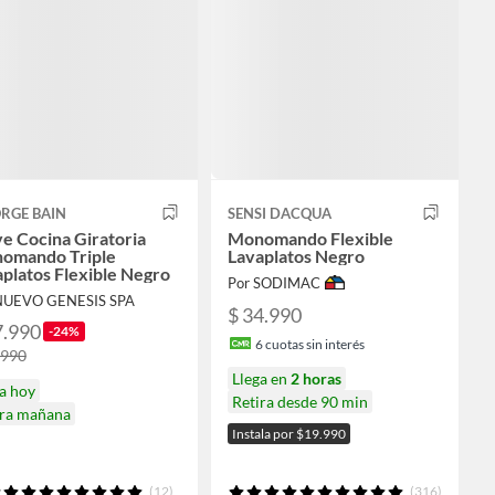
RGE BAIN
SENSI DACQUA
e Cocina Giratoria
Monomando Flexible
omando Triple
Lavaplatos Negro
platos Flexible Negro
Por SODIMAC
NUEVO GENESIS SPA
$ 34.990
7.990
-24%
6
cuotas sin interés
.990
Llega en
2 horas
a hoy
Retira desde 90 min
ira mañana
Instala por $19.990
(12)
(316)