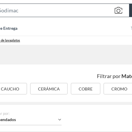
Search
Bar
de Entrega
 de lavaplatos
Filtrar por
Mate
CAUCHO
CERÁMICA
COBRE
CROMO
r por
:
endados