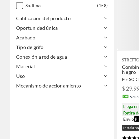
Sodimac
(158)
Calificación del producto
Oportunidad única
Acabado
Tipo de grifo
Conexión a red de agua
STRETT
Material
Combin
Negro
Uso
Por SOD
Mecanismo de accionamiento
$ 29.9
6
cuot
Llega e
Retira 
Envío
Pl
Instala p