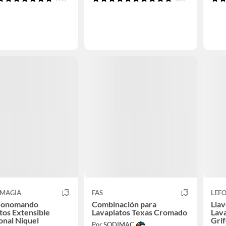
MAGIA
FAS
LEFO
Monomando
Combinación para
Lla
tos Extensible
Lavaplatos Texas Cromado
Lava
onal Niquel
Grif
Por SODIMAC