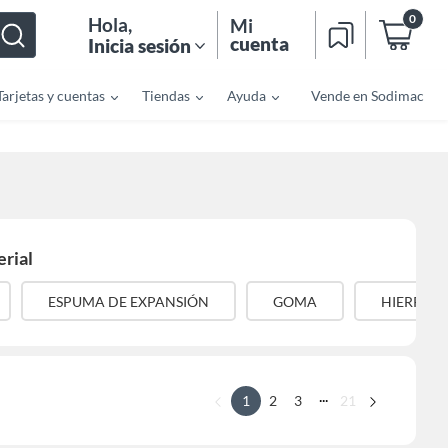
0
Hola
,
Mi
cuenta
Inicia sesión
Tarjetas y cuentas
Tiendas
Ayuda
Vende en Sodimac
rial
ESPUMA DE EXPANSIÓN
GOMA
HIERRO
...
1
2
3
21