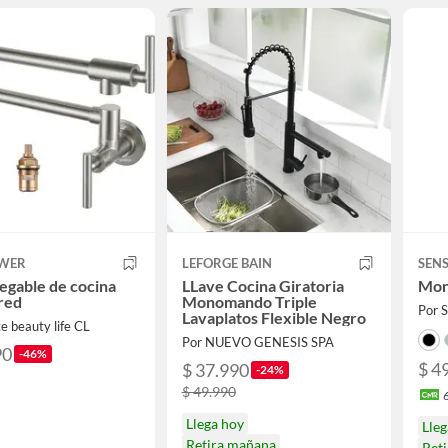
WER
LEFORGE BAIN
SEN
legable de cocina
LLave Cocina Giratoria
Mon
red
Monomando Triple
Por
Lavaplatos Flexible Negro
e beauty life CL
Por NUEVO GENESIS SPA
90
-46%
$ 4
$ 37.990
-24%
$ 49.990
Llega hoy
Lle
Retira mañana
Reti