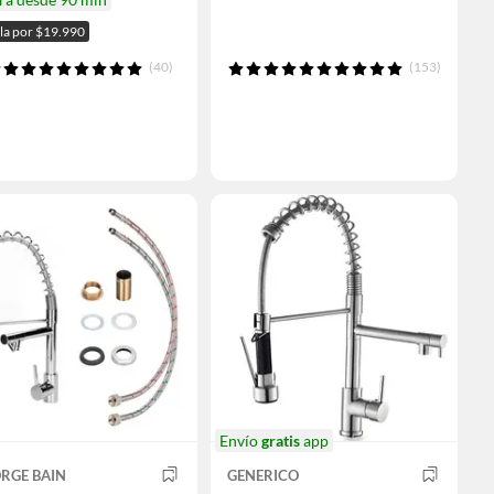
ala por $19.990
(40)
(153)
Envío
gratis
app
RGE BAIN
GENERICO