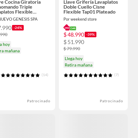
e Cocina Giratoria
Llave Grifería Lavaplatos
omando Triple
Doble Cuello Cisne
platos Flexible
Flexible Tap01 Plateado
teado
NUEVO GENESIS SPA
Por weekend store
7.990
-24%
$ 48.990
.990
-39%
$ 51.990
a hoy
$ 79.990
ira mañana
Llega hoy
Retira mañana
(14)
(7)
Patrocinado
Patrocinado