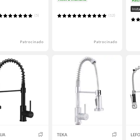
Inst
(5)
(12)
Patrocinado
Patrocinado
UA
TEKA
LEFO