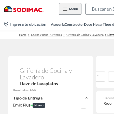
Menú
location-
Ingresa tu ubicación
Asesoría
Constructor
Deco Hogar
Tipos 
icon
Home
Cocina y Baño - Griferías
Grifería de Cocina y Lavadero
Llave
Grifería de Cocina y
Lavadero
ALUMINIO
ALUMINIO/ZINC
BRONCE
Llave de lavaplatos
Resultados
(
964
)
Tipo de Entrega
Ordena
Recom
Nuevo