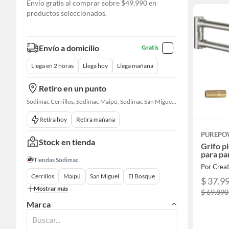
Envío gratis al comprar sobre $49.990 en
productos seleccionados.
Envío a domicilio
Gratis
Llega en 2 horas
Llega hoy
Llega mañana
Retiro en un punto
Sodimac Cerrillos, Sodimac Maipú, Sodimac San Miguel, Sodimac El Bosque, Sodimac San Bernardo, Constructor Cantagallo, Sodimac Talagante, Sodimac San Fernando
Retira hoy
Retira mañana
PUREPO
Stock en tienda
Grifo p
para pa
Tiendas Sodimac
Por Creat
Cerrillos
Maipú
San Miguel
El Bosque
$ 37.9
Mostrar más
$ 69.890
Marca