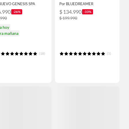
Wash Con Cuello
NUEVO GENESIS SPA
Por BLUEDREAMER
6.990
$ 134.990
-26%
-33%
.990
$ 199.990
a hoy
ira mañana
(18)
(5)