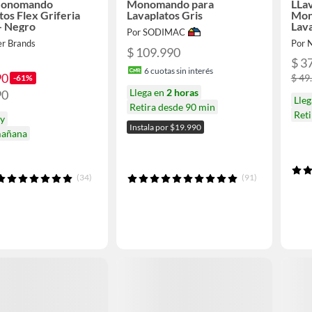
Monomando
Monomando para
LLav
tos Flex Griferia
Lavaplatos Gris
Mon
- Negro
Lava
Por SODIMAC
Pla
er Brands
Por 
$ 109.990
$ 3
6
cuotas sin interés
90
$ 49
-61%
Llega en
2 horas
90
Lleg
Retira desde 90 min
Ret
oy
Instala por $19.990
mañana
(34)
(91)