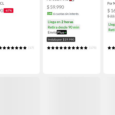
.CL
Por 
$ 59.990
90
$ 1
-67%
6
cuotas sin interés
$ 22
Llega en
2 horas
Lleg
Retira desde 90 min
Ret
Envío
Plus
+
Instala por $19.990
(17)
(175)