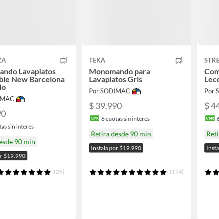
ZA
TEKA
STR
ndo Lavaplatos
Monomando para
Com
ble New Barcelona
Lavaplatos Gris
Lec
do
Por SODIMAC
Por
IMAC
$ 39.990
$ 4
90
6
cuotas sin interés
as sin interés
Retira desde 90 min
Reti
desde 90 min
Instala por $19.990
Inst
or $19.990
(26)
(174)