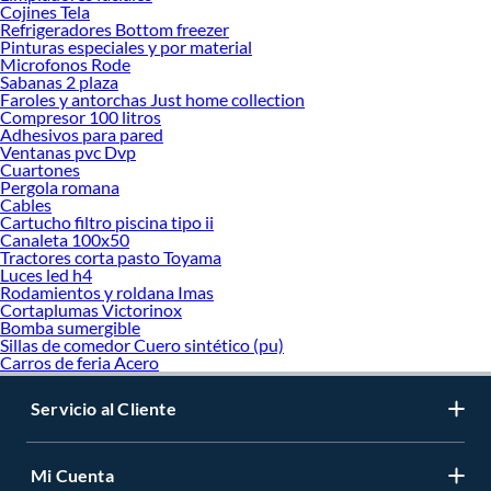
Cojines Tela
Refrigeradores Bottom freezer
Pinturas especiales y por material
Microfonos Rode
Sabanas 2 plaza
Faroles y antorchas Just home collection
Compresor 100 litros
Adhesivos para pared
Ventanas pvc Dvp
Cuartones
Pergola romana
Cables
Cartucho filtro piscina tipo ii
Canaleta 100x50
Tractores corta pasto Toyama
Luces led h4
Rodamientos y roldana Imas
Cortaplumas Victorinox
Bomba sumergible
Sillas de comedor Cuero sintético (pu)
Carros de feria Acero
Servicio al Cliente
Mi Cuenta