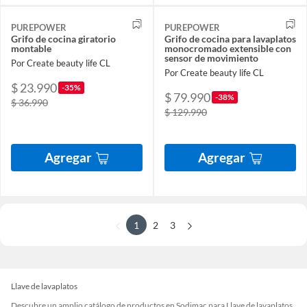
PUREPOWER
PUREPOWER
Grifo de cocina giratorio
Grifo de cocina para lavaplatos
montable
monocromado extensible con
sensor de movimiento
Por Create beauty life CL
Por Create beauty life CL
$ 23.990
-35%
$ 79.990
-38%
$ 36.990
$ 129.990
Agregar
Agregar
1
2
3
Llave de lavaplatos
Descubre un amplio catálogo de productos en Sodimac para Llave de lavaplatos.