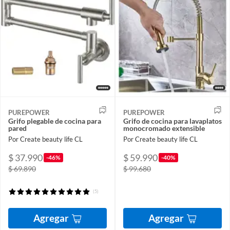
PUREPOWER
PUREPOWER
Grifo plegable de cocina para
Grifo de cocina para lavaplatos
pared
monocromado extensible
Por Create beauty life CL
Por Create beauty life CL
$ 37.990
$ 59.990
-46%
-40%
$ 69.890
$ 99.680
(5)
Agregar
Agregar