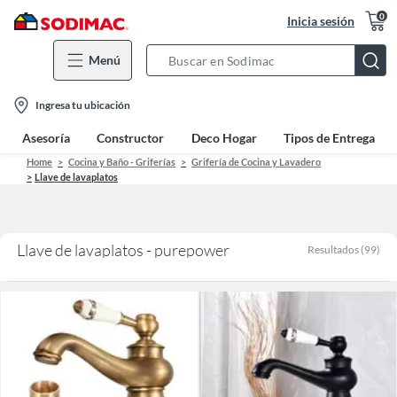
0
Inicia sesión
Menú
Search
Bar
location-
Ingresa tu ubicación
icon
Asesoría
Constructor
Deco Hogar
Tipos de Entrega
Home
Cocina y Baño - Griferías
Grifería de Cocina y Lavadero
Llave de lavaplatos
Llave de lavaplatos - purepower
Resultados
(
99
)