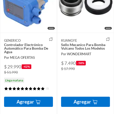
GENERICO
KUANGYE
Controlador Electrónico
Sello Mecanico Para Bomba
Automático Para Bomba De
Vulcano Todos Los Modelos
Agua
Por WONDERMART
Por MEGA OFERTAS
$ 7.490
-58%
$ 29.990
-42%
$ 17.990
$ 51.990
Llega mañana
(1)
Agregar
Agregar