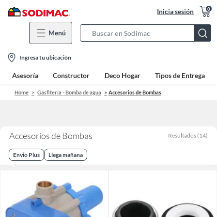
0
Inicia sesión
Menú
Search
Bar
location-
Ingresa tu ubicación
icon
Asesoría
Constructor
Deco Hogar
Tipos de Entrega
Home
Gasfitería - Bomba de agua
Accesorios de Bombas
Accesorios de Bombas
Resultados
(
14
)
Envio Plus
Llega mañana