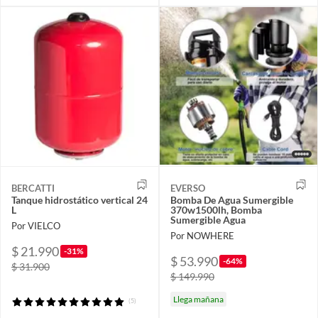
BERCATTI
EVERSO
Tanque hidrostático vertical 24
Bomba De Agua Sumergible
L
370w1500lh, Bomba
Sumergible Agua
Por VIELCO
Por NOWHERE
$ 21.990
-31%
$ 53.990
-64%
$ 31.900
$ 149.990
Llega mañana
(5)