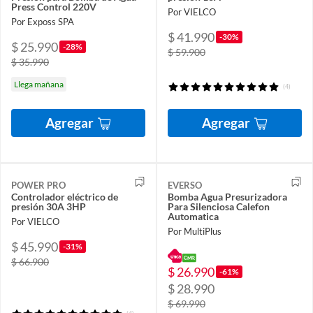
Press Control 220V
Por VIELCO
Por Exposs SPA
$ 41.990
-30%
$ 25.990
-28%
$ 59.900
$ 35.990
Llega mañana
(4)
Agregar
Agregar
POWER PRO
EVERSO
Controlador eléctrico de
Bomba Agua Presurizadora
presión 30A 3HP
Para Silenciosa Calefon
Automatica
Por VIELCO
Por MultiPlus
$ 45.990
-31%
$ 66.900
$ 26.990
-61%
$ 28.990
$ 69.990