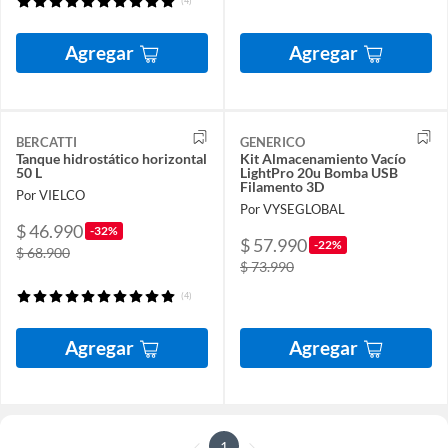
(4)
Agregar
Agregar
BERCATTI
GENERICO
Tanque hidrostático horizontal
Kit Almacenamiento Vacío
50 L
LightPro 20u Bomba USB
Filamento 3D
Por VIELCO
Por VYSEGLOBAL
$ 46.990
-32%
$ 57.990
-22%
$ 68.900
$ 73.990
(4)
Agregar
Agregar
1