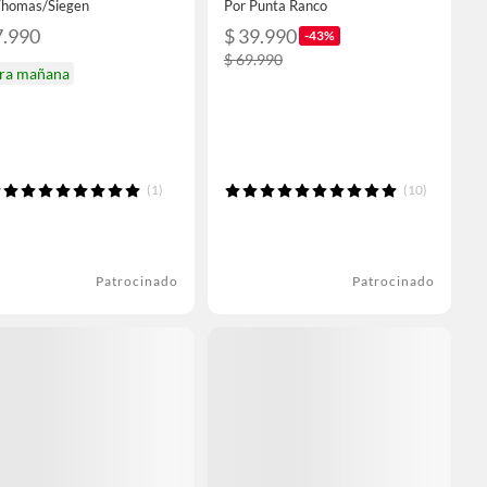
Thomas/Siegen
Por Punta Ranco
7.990
$ 39.990
-43%
$ 69.990
ira mañana
(1)
(10)
Patrocinado
Patrocinado