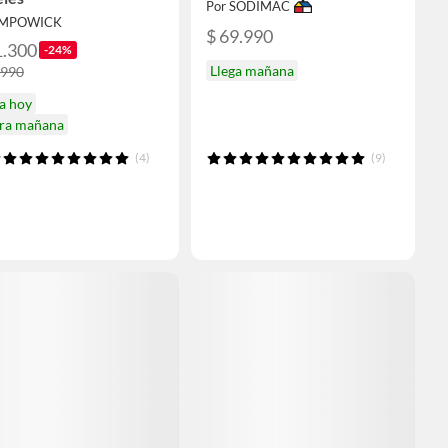
Por SODIMAC
 IMPOWICK
$ 69.990
1.300
-24%
Llega mañana
.990
a hoy
ira mañana
(4)
(9)