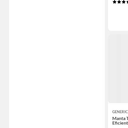
GENERI
Manta T
Eficien