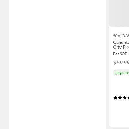
SCALDA
Calient
City Fi
Por SOD
$ 59.9
Llega m