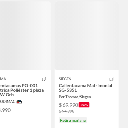
MMA
SIEGEN
ientacamas PO-001
Calientacama Matrimonial
trica Poliéster 1 plaza
SG-5351
 W Gris
Por Thomas/Siegen
 SODIMAC
$ 69.990
-26%
4.990
$ 94.990
Retira mañana