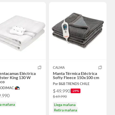
CALMA
entacamas Eléctrica
Manta Térmica Eléctrica
éster King 130 W
Softy Fleece 150x100 cm
nco
Por B&B TRENDS CHILE
 SODIMAC
$ 49.990
-29%
9.990
$ 69.990
ga mañana
Llega mañana
Retira mañana