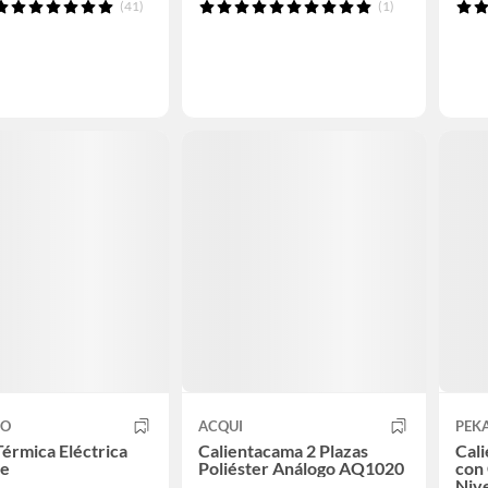
(41)
(1)
CO
ACQUI
PEK
érmica Eléctrica
Calientacama 2 Plazas
Cali
te
Poliéster Análogo AQ1020
con 
Niv