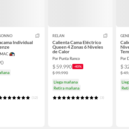
SONNO
RELAN
GEN
acama Individual
Calienta Cama Eléctrico
Cali
renze
Queen 4 Zonas 6 Niveles
Nive
de Calor
Tem
IMAC
Por Punta Ranco
Por 
90
$ 59.990
$ 3
-40%
añana
$ 99.990
$ 49
Llega mañana
Lle
Retira mañana
Ret
(12)
(3)