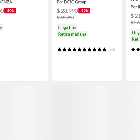
NDENZA
Por DCIC Group
Por
00
$ 28.990
-50%
-59%
$ 2
$ 69.990
$ 27
oy
Llega hoy
Lleg
Retira mañana
Ret
(65)