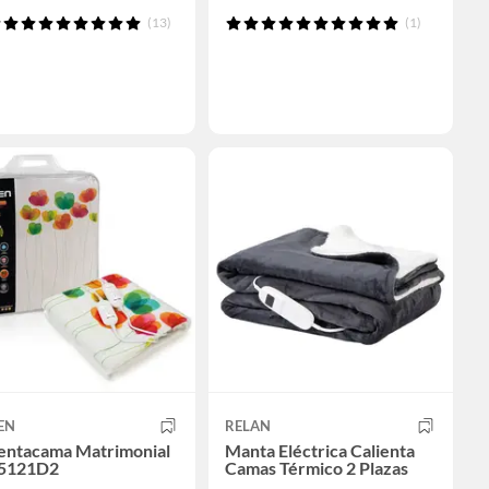
(13)
(1)
EN
RELAN
ientacama Matrimonial
Manta Eléctrica Calienta
5121D2
Camas Térmico 2 Plazas