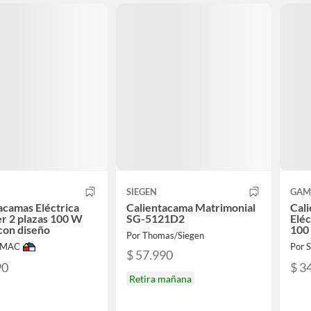
SIEGEN
GA
acamas Eléctrica
Calientacama Matrimonial
Cal
er 2 plazas 100 W
SG-5121D2
Eléc
con diseño
100
Por Thomas/Siegen
IMAC
Por
$ 57.990
90
$ 3
Retira mañana