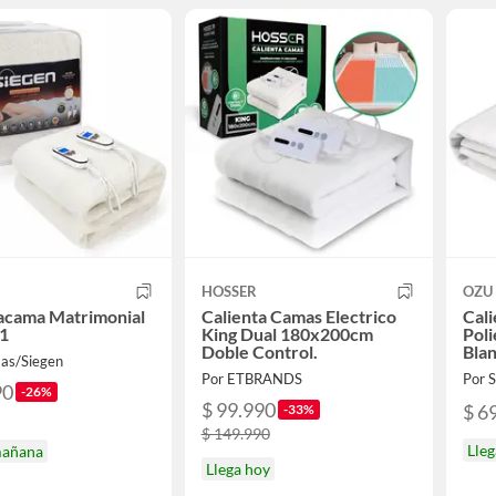
HOSSER
OZU
acama Matrimonial
Calienta Camas Electrico
Cali
1
King Dual 180x200cm
Poli
Doble Control.
Bla
as/Siegen
Por ETBRANDS
Por
90
-26%
$ 99.990
$ 6
-33%
$ 149.990
Lle
mañana
Llega hoy