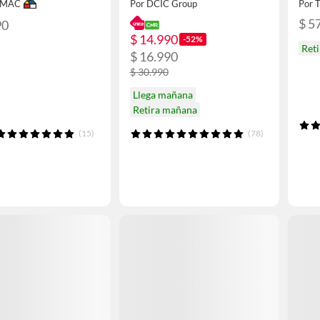
IMAC
Por DCIC Group
Por 
$ 5
90
$ 14.990
-52%
Ret
$ 16.990
$ 30.990
Llega mañana
Retira mañana
(15)
(78)