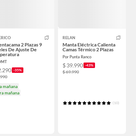
ERICO
RELAN
entacama 2 Plazas 9
Manta Eléctrica Calienta
les De Ajuste De
Camas Térmico 2 Plazas
peratura
Por Punta Ranco
DMT
$ 39.990
-43%
2.290
-35%
$ 69.990
.990
ga mañana
ira mañana
(10)