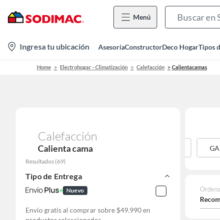
Menú
location-
Ingresa tu ubicación
Asesoría
Constructor
Deco Hogar
Tipos 
icon
Home
Electrohogar - Climatización
Calefacción
Calientacamas
Calefacción
Calienta cama
GEN
KENDAL
IMETEC
RELAN
G
Resultados
(
69
)
Tipo de Entrega
Ordena
Nuevo
Recom
Envío gratis al comprar sobre $49.990 en
productos seleccionados.