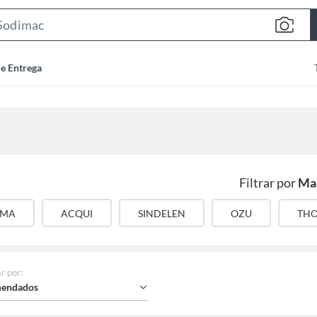
Search
Bar
de Entrega
Filtrar por
Ma
AMA
ACQUI
SINDELEN
OZU
TH
r por
:
endados