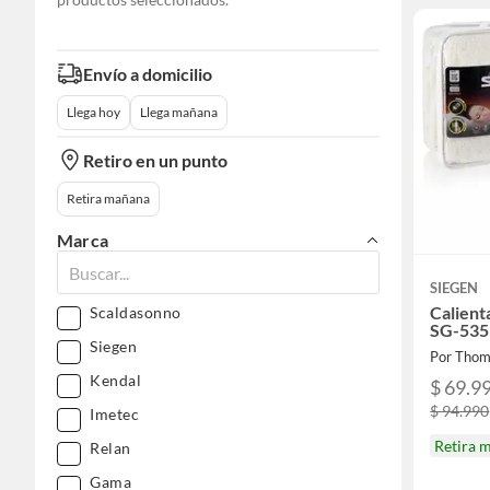
Envío a domicilio
Llega hoy
Llega mañana
Retiro en un punto
Retira mañana
Marca
SIEGEN
Calient
Scaldasonno
SG-535
Siegen
Por Thom
Kendal
$ 69.9
$ 94.990
Imetec
Retira 
Relan
Gama