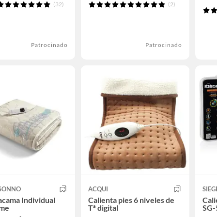
(32)
(2)
Patrocinado
Patrocinado
SONNO
ACQUI
SIEG
acama Individual
Calienta pies 6 niveles de
Cal
ome
Tª digital
SG-