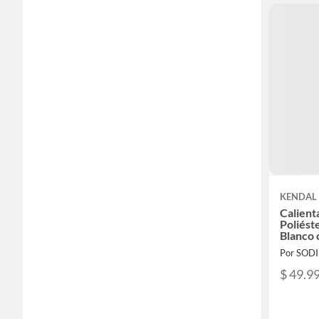
KENDAL
Calient
Poliést
Blanco 
Por SOD
$ 49.9