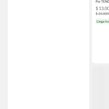
Por TE
$ 13.0
$ 26.000
Llega h