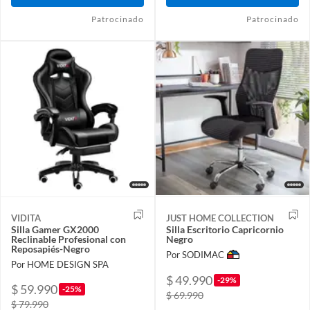
Patrocinado
Patrocinado
VIDITA
JUST HOME COLLECTION
Silla Gamer GX2000
Silla Escritorio Capricornio
Reclinable Profesional con
Negro
Reposapiés-Negro
Por SODIMAC
Por HOME DESIGN SPA
$ 49.990
-29%
$ 59.990
-25%
$ 69.990
$ 79.990