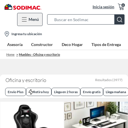
0
Inicia sesión
Menú
Search
Bar
location-
Ingresa tu ubicación
icon
Asesoría
Constructor
Deco Hogar
Tipos de Entrega
Home
Muebles - Oficina y escritorio
Oficina y escritorio
Resultados
(
3977
)
Envio Plus
Retira hoy
Llega en 2 horas
Envío gratis
Llega mañana