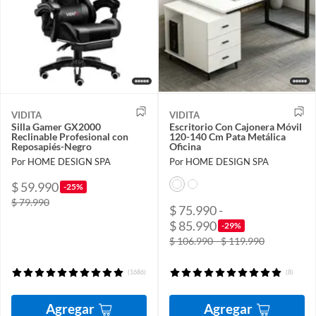
VIDITA
VIDITA
Silla Gamer GX2000
Escritorio Con Cajonera Móvil
Reclinable Profesional con
120-140 Cm Pata Metálica
Reposapiés-Negro
Oficina
Por HOME DESIGN SPA
Por HOME DESIGN SPA
$ 59.990
-25%
$ 79.990
$ 75.990 -
$ 85.990
-29%
$ 106.990 - $ 119.990
(1686)
(8)
Agregar
Agregar