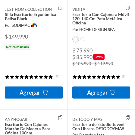
JUST HOME COLLECTION
VIDITA
Silla Escritorio Ergonómica
Escritorio Con Cajonera Móvil
Belisa Black
120-140 Cm Pata Metálica
Oficina
Por SODIMAC
Por HOME DESIGN SPA
$ 149.990
Retira mañana
$ 75.990 -
$ 85.990
-29%
$ 106.990 - $ 119.990
(93)
(8)
Agregar
Agregar
ANYHOGAR
DE TODO Y MAS
Escritorio Con Cajones
Escritorio de Estudio Juvenil
Marrón De Madera Para
Con Librero DETODOYMAS.
Oficina 100cm
Por De todo y Más