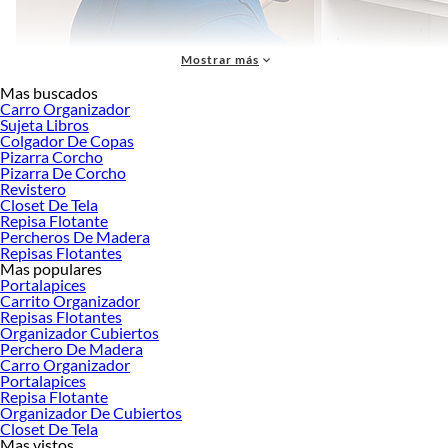
Mostrar más
Mas buscados
Carro Organizador
Sujeta Libros
Colgador De Copas
Pizarra Corcho
Pizarra De Corcho
Revistero
Closet De Tela
Repisa Flotante
Percheros De Madera
Repisas Flotantes
Mas populares
Portalapices
Carrito Organizador
¿Buscas remodelar los muebles de
oficina y escritorio
? En nuestro catálogo
Repisas Flotantes
Organizador Cubiertos
contamos con una gran cantidad de productos que te fascinarán.
Perchero De Madera
Encuentra todo lo que necesitas en muebles de oficina y escritorio junto a
Carro Organizador
Portalapices
Sodimac - Homecenter. ¿Qué esperas para visitarnos? ¡Te esperamos!
Repisa Flotante
Oficina y escritorio
Organizador De Cubiertos
Closet De Tela
Tener un espacio bien equipado no solo mejora tu productividad, sino que
Mas vistos