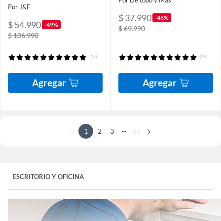
Por J&F
$ 37.990
-46%
$ 54.990
-49%
$ 69.990
$ 106.990
(17)
(63)
Agregar
Agregar
...
1
2
3
83
ESCRITORIO Y OFICINA