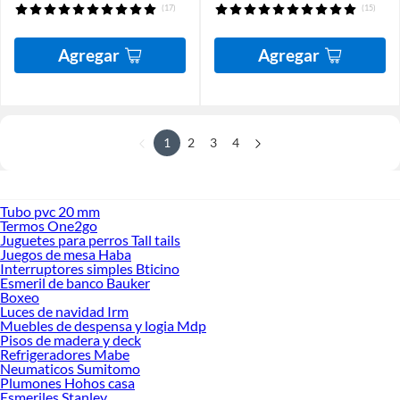
(17)
(15)
Agregar
Agregar
1
2
3
4
Tubo pvc 20 mm
Termos One2go
Juguetes para perros Tall tails
Juegos de mesa Haba
Interruptores simples Bticino
Esmeril de banco Bauker
Boxeo
Luces de navidad Irm
Muebles de despensa y logia Mdp
Pisos de madera y deck
Refrigeradores Mabe
Neumaticos Sumitomo
Plumones Hohos casa
Esmeriles Stanley