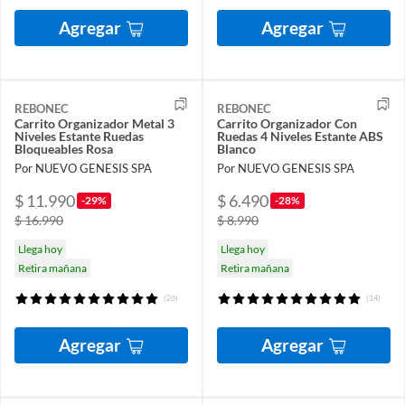
Agregar
Agregar
REBONEC
REBONEC
Carrito Organizador Metal 3
Carrito Organizador Con
Niveles Estante Ruedas
Ruedas 4 Niveles Estante ABS
Bloqueables Rosa
Blanco
Por NUEVO GENESIS SPA
Por NUEVO GENESIS SPA
$ 11.990
$ 6.490
-29%
-28%
$ 16.990
$ 8.990
Llega hoy
Llega hoy
Retira mañana
Retira mañana
(26)
(14)
Agregar
Agregar