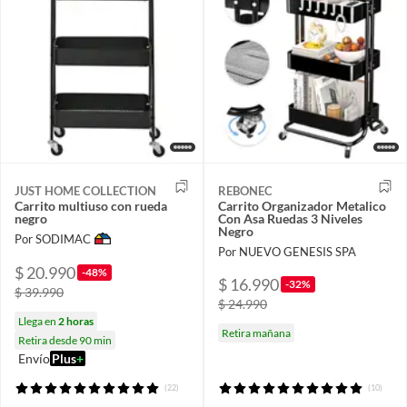
JUST HOME COLLECTION
REBONEC
Carrito multiuso con rueda
Carrito Organizador Metalico
negro
Con Asa Ruedas 3 Niveles
Negro
Por SODIMAC
Por NUEVO GENESIS SPA
$ 20.990
-48%
$ 16.990
-32%
$ 39.990
$ 24.990
Llega en
2 horas
Retira mañana
Retira desde 90 min
Envío
Plus
+
(22)
(10)