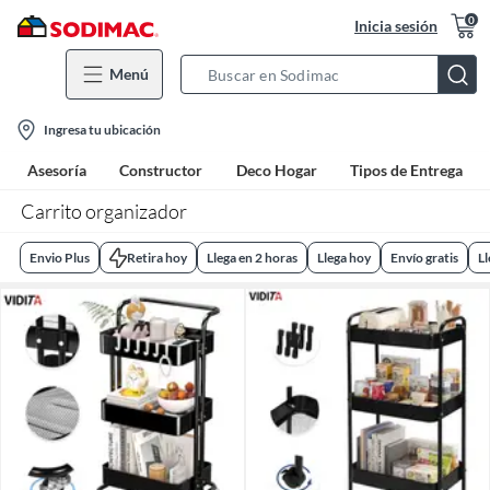
0
Inicia sesión
Menú
Search
Bar
location-
Ingresa tu ubicación
icon
Asesoría
Constructor
Deco Hogar
Tipos de Entrega
Carrito organizador
Envio Plus
Retira hoy
Llega en 2 horas
Llega hoy
Envío gratis
L