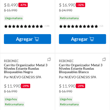
$ 8.490
$ 16.990
-47%
-32%
$ 15.990
$ 24.990
Llega mañana
Retira mañana
(138)
(12)
Agregar
Agregar
REBONEC
REBONEC
Carrito Organizador Metal 3
Carrito Organizador Metal 3
Niveles Estante Ruedas
Niveles Estante Ruedas
Bloqueables Negro
Bloqueables Blanco
Por NUEVO GENESIS SPA
Por NUEVO GENESIS SPA
$ 11.990
$ 11.990
-29%
-29%
$ 16.990
$ 16.990
Llega hoy
Llega hoy
Retira mañana
Retira mañana