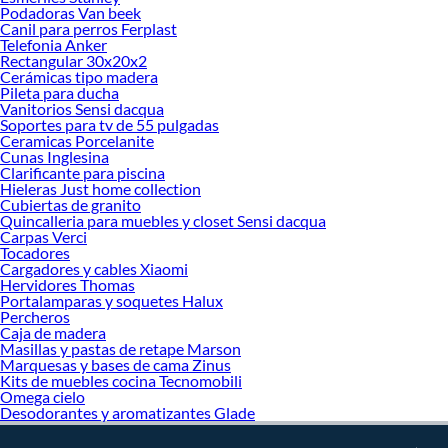
Podadoras Van beek
Canil para perros Ferplast
Telefonia Anker
Rectangular 30x20x2
Cerámicas tipo madera
Pileta para ducha
Vanitorios Sensi dacqua
Soportes para tv de 55 pulgadas
Ceramicas Porcelanite
Cunas Inglesina
Clarificante para piscina
Hieleras Just home collection
Cubiertas de granito
Quincalleria para muebles y closet Sensi dacqua
Carpas Verci
Tocadores
Cargadores y cables Xiaomi
Hervidores Thomas
Portalamparas y soquetes Halux
Percheros
Caja de madera
Masillas y pastas de retape Marson
Marquesas y bases de cama Zinus
Kits de muebles cocina Tecnomobili
Omega cielo
Desodorantes y aromatizantes Glade