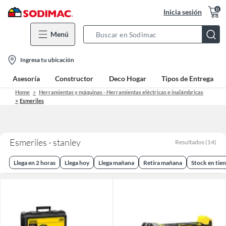
0
Inicia sesión
Menú
Search
Bar
location-
Ingresa tu ubicación
icon
Asesoría
Constructor
Deco Hogar
Tipos de Entrega
Home
Herramientas y máquinas - Herramientas eléctricas e inalámbricas
Esmeriles
Esmeriles - stanley
Resultados
(
14
)
Llega en 2 horas
Llega hoy
Llega mañana
Retira mañana
Stock en tie