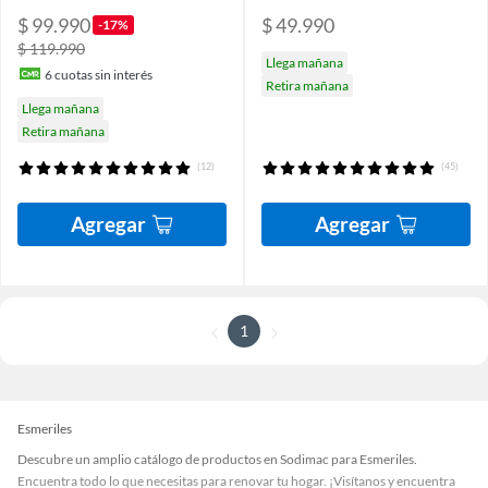
$ 99.990
$ 49.990
-17%
$ 119.990
Llega mañana
6
cuotas sin interés
Retira mañana
Llega mañana
Retira mañana
(12)
(45)
Agregar
Agregar
1
Esmeriles
Descubre un amplio catálogo de productos en Sodimac para Esmeriles.
Encuentra todo lo que necesitas para renovar tu hogar. ¡Visítanos y encuentra