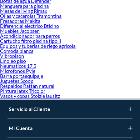
Botas de agua Defender
Manguera para piscina
Mesas de living Rimax
Ollas y cacerolas Tramontina
Fresadoras Makita
Diferencial electrico Bticino
Muebles Jacobsen
Acondicionador para perros
Cartucho filtro piscina tipo ii
Equipos y tuberias de riego agricola
Comoda blanca
Vibropison
Linoleo piso
Neumaticos 17.5
Microfonos Pyle
Barra portaequipaje
Juguetes Scoop
Respaldos Rattán natural
Pintura latex Tricolor
Vasos y copas Stolzle lausitz
Servicio al Cliente
Mi Cuenta