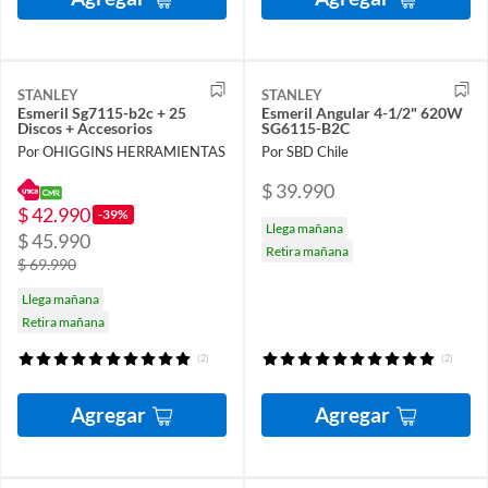
STANLEY
STANLEY
Esmeril Sg7115-b2c + 25
Esmeril Angular 4-1/2" 620W
Discos + Accesorios
SG6115-B2C
Por OHIGGINS HERRAMIENTAS
Por SBD Chile
$ 39.990
$ 42.990
-39%
Llega mañana
$ 45.990
Retira mañana
$ 69.990
Llega mañana
Retira mañana
(2)
(2)
Agregar
Agregar