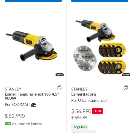
STANLEY
STANLEY
Esmeril angular eléctrico 4,5"
Esmeriladora
900W
Por Urban Comercial
Por SODIMAC
$ 56.990
-18%
$ 52.990
$ 69.289
6
cuotas sin interés
Llega hoy