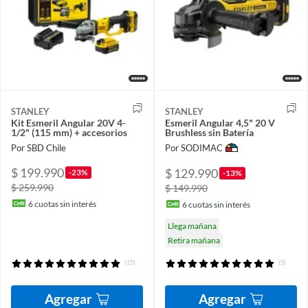
STANLEY
STANLEY
Kit Esmeril Angular 20V 4-
Esmeril Angular 4,5" 20 V
1/2" (115 mm) + accesorios
Brushless sin Batería
Por SBD Chile
Por SODIMAC
$ 199.990
$ 129.990
-23%
-13%
$ 259.990
$ 149.990
6
cuotas sin interés
6
cuotas sin interés
Llega mañana
Retira mañana
(15)
(5)
Agregar
Agregar