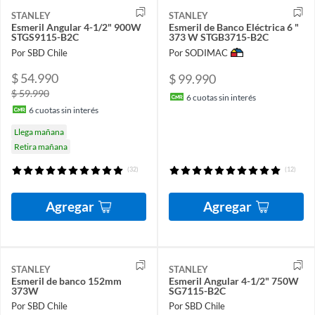
STANLEY
STANLEY
Esmeril Angular 4-1/2" 900W
Esmeril de Banco Eléctrica 6 "
STGS9115-B2C
373 W STGB3715-B2C
Por SBD Chile
Por SODIMAC
$ 54.990
$ 99.990
$ 59.990
6
cuotas sin interés
6
cuotas sin interés
Llega mañana
Retira mañana
(32)
(12)
Agregar
Agregar
STANLEY
STANLEY
Esmeril de banco 152mm
Esmeril Angular 4-1/2" 750W
373W
SG7115-B2C
Por SBD Chile
Por SBD Chile