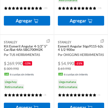
Retira mañana
(20)
(13)
Agregar
Agregar
STANLEY
STANLEY
Kit Esmeril Angular 4-1/2” 5”
Esmeril Angular Stgs9115-b2c
Car/Bat 4Ah SBG700M2K
4 1/2 900w
Por TUS HERRAMIENTAS
Por OHIGGINS HERRAMIENTAS
$ 269.990
$ 54.990
-13%
-21%
$ 309.990
$ 69.990
6
cuotas sin interés
6
cuotas sin interés
Llega hoy
Llega mañana
Retira mañana
Retira mañana
(3)
(1)
Agregar
Agregar