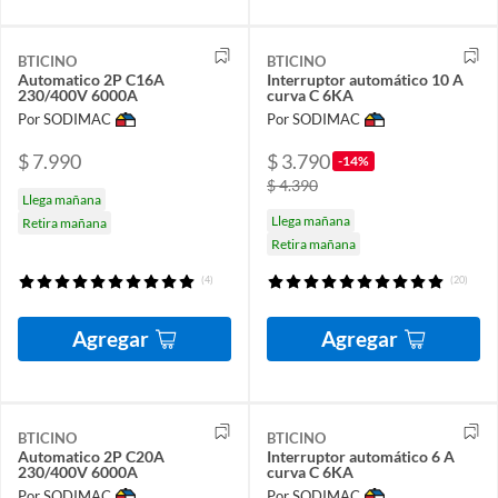
BTICINO
BTICINO
Automatico 2P C16A
Interruptor automático 10 A
230/400V 6000A
curva C 6KA
Por SODIMAC
Por SODIMAC
$ 7.990
$ 3.790
-14%
$ 4.390
Llega mañana
Llega mañana
Retira mañana
Retira mañana
(4)
(20)
Agregar
Agregar
BTICINO
BTICINO
Automatico 2P C20A
Interruptor automático 6 A
230/400V 6000A
curva C 6KA
Por SODIMAC
Por SODIMAC