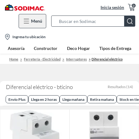
0
Inicia sesión
Menú
Search
Bar
location-
Ingresa tu ubicación
icon
Asesoría
Constructor
Deco Hogar
Tipos de Entrega
Home
Ferretería - Electricidad
Interruptores
Diferencial eléctrico
Diferencial eléctrico - bticino
Resultados
(
14
)
Envio Plus
Llega en 2 horas
Llega mañana
Retira mañana
Stock en ti