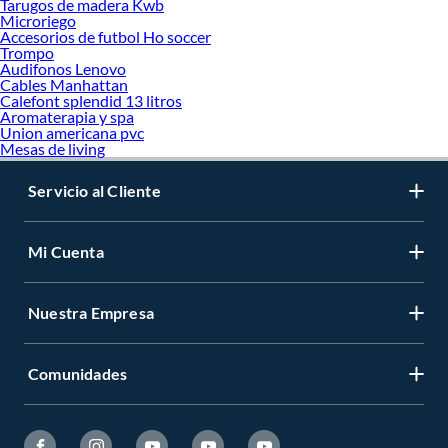
Tarugos de madera Kwb
Microriego
Accesorios de futbol Ho soccer
Trompo
Audifonos Lenovo
Cables Manhattan
Calefont splendid 13 litros
Aromaterapia y spa
Union americana pvc
Mesas de living
Servicio al Cliente
Mi Cuenta
Nuestra Empresa
Comunidades