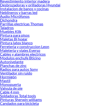
Revestimiento interior madera
Diferencial eléctrico!
Desbrozadoras y orilladoras Hyundai
Instalacion de banos y cocinas
Explora la variedad de productos de Diferencial eléctrico en Sodimac
Neblineros y barras led
Audio Micrófonos
Herramientas, materiales y accesorios de calidad para tus proyectos y
Dichondra
renovación de espacios. ¡Visítanos y descubre todo lo que tenemos para
Parrillas electricas Thomas
ofrecerte!
Taladros
Muebles Klik
Encuentra una amplia variedad de productos de Diferencial eléctrico en
Pintura para pisos
Sodimac. Encuentra todo lo necesario para tus proyectos de renovación y
Maletas Bj hogar
decoración. ¡Visítanos y haz tus ideas realidad!
Pintura latex blanco
Ferreteria y construccion Leon
Maleteria y viajes Everso
Cables y alambres electricos
Modulos enchufe Bticino
Autonivelante
Planchas de zinc
Radios para autos Sony
Ventilador sin ruido
Hormigón
Mastil
Monopuerta
Valvula de pie
Cable 4 mm
Soldadoras Total tools
Pinturas Sherwin williams
Candados para bicicleta