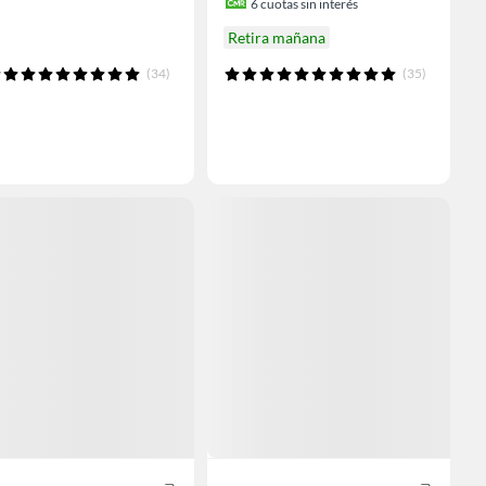
6
cuotas sin interés
Retira mañana
(34)
(35)