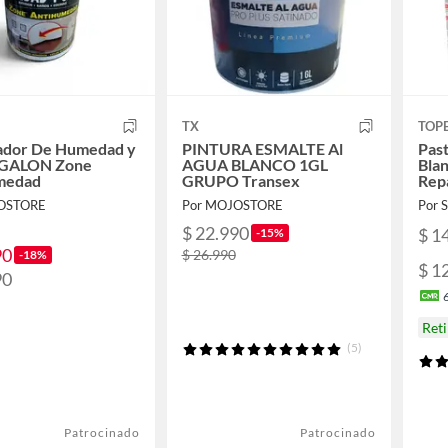
TX
TOP
ador De Humedad y
PINTURA ESMALTE Al
Past
1 GALON Zone
AGUA BLANCO 1GL
Blan
medad
GRUPO Transex
Rep
OSTORE
Por MOJOSTORE
Por
$ 22.990
$ 1
-15%
90
$ 26.990
-18%
$ 1
90
Ret
(5)
Patrocinado
Patrocinado