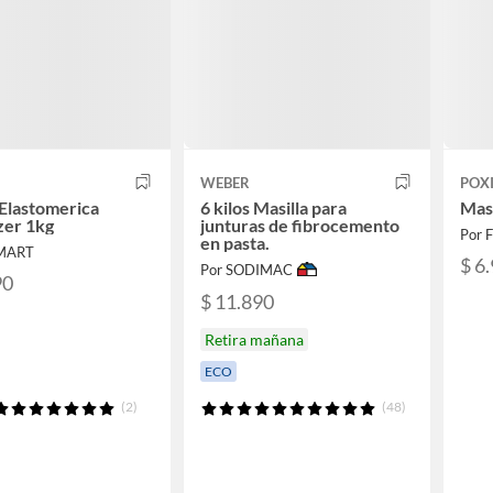
WEBER
POX
 Elastomerica
6 kilos Masilla para
Masi
izer 1kg
junturas de fibrocemento
Por 
en pasta.
UMART
$ 6
Por SODIMAC
90
$ 11.890
Retira mañana
ECO
(2)
(48)