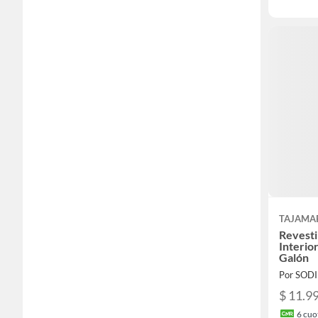
TAJAMA
Revest
Interio
Galón
Por SOD
$ 11.9
6
cuot