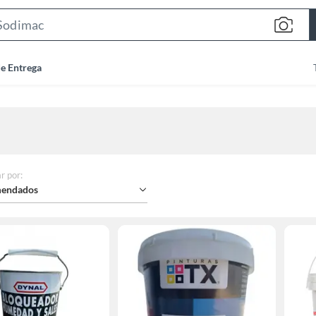
Search
Bar
de Entrega
r por
:
endados