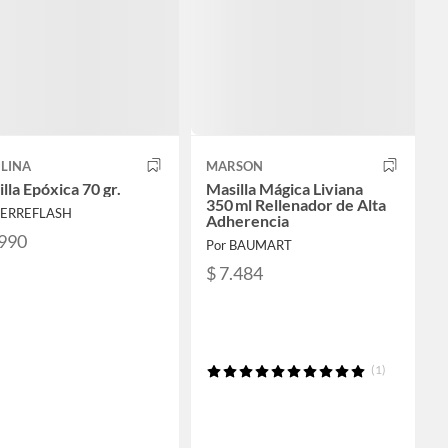
ILINA
MARSON
lla Epóxica 70 gr.
Masilla Mágica Liviana
350 ml Rellenador de Alta
FERREFLASH
Adherencia
.990
Por BAUMART
$ 7.484
(1)