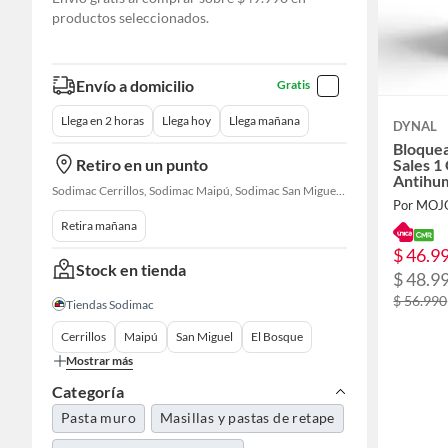
productos seleccionados.
Envío a domicilio
Gratis
Llega en 2 horas
Llega hoy
Llega mañana
DYNAL
Bloque
Retiro en un punto
Sales 
Antihu
Sodimac Cerrillos, Sodimac Maipú, Sodimac San Miguel, Sodimac El Bosque, Sodimac San Bernardo, Constructor Cantagallo, Sodimac Talagante, Sodimac San Fernando
Por MOJ
Retira mañana
$ 46.9
Stock en tienda
$ 48.9
$ 56.990
Tiendas Sodimac
Cerrillos
Maipú
San Miguel
El Bosque
Mostrar más
Categoría
Pasta muro
Masillas y pastas de retape