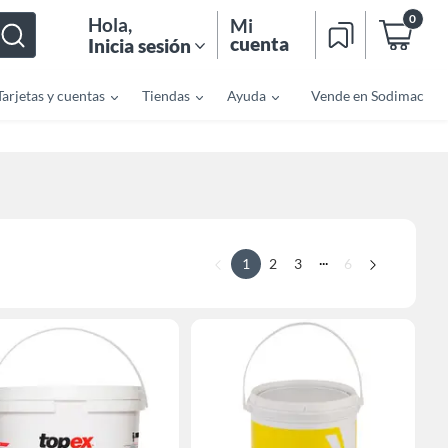
0
Hola
,
Mi
cuenta
Inicia sesión
Tarjetas y cuentas
Tiendas
Ayuda
Vende en Sodimac
...
1
2
3
6