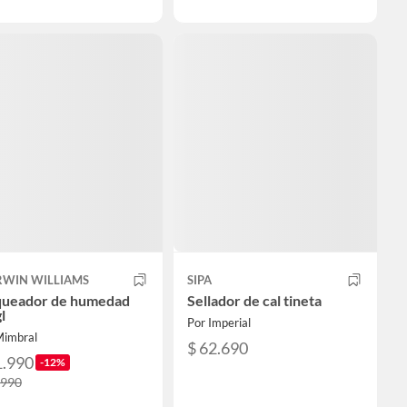
RWIN WILLIAMS
SIPA
queador de humedad
Sellador de cal tineta
l
Por Imperial
Mimbral
$ 62.690
1.990
-12%
.990