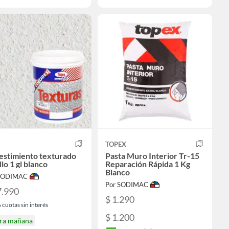
TOPEX
estimiento texturado
Pasta Muro Interior Tr-15
llo 1 gl blanco
Reparación Rápida 1 Kg
Blanco
 SODIMAC
Por SODIMAC
7.990
$ 1.290
6
cuotas sin interés
$ 1.200
ira mañana