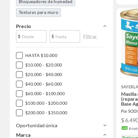
Bloqueadores de humedad
Texturas para muro
Precio
Filtrar
$
$
HASTA $10.000
$10.000 - $20.000
$20.000 - $40.000
$40.000 - $60.000
SAYERL
Masilla
$60.000 - $100.000
(repara
$100.000 - $200.000
Base Ag
Por SOD
$200.000 - $350.000
$ 6.49
Oportunidad única
6
cuot
Marca
Retira 