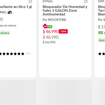
DYNAL
SIPA
sellante acrílico 1 gl
Bloqueador De Humedad y
Blo
Sales 1 GALON Zone
Tarr
IMAC
Antihumedad
Bla
90
Por MOJOSTORE
Por
as sin interés
$ 1
$ 46.990
-18%
mañana
$ 48.990
Ret
$ 56.990
(51)