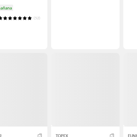
mañana
(52)
R
TOPEX
FUN