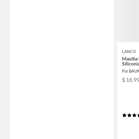
LANCO
Masilla
Silicon
Por BA
$ 16.9