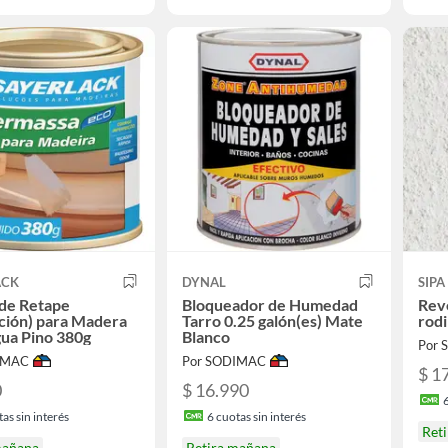
ACK
DYNAL
SIPA
 de Retape
Bloqueador de Humedad
Rev
ción) para Madera
Tarro 0.25 galón(es) Mate
rodi
ua Pino 380g
Blanco
Por
IMAC
Por SODIMAC
$ 1
0
$ 16.990
as sin interés
6
cuotas sin interés
Ret
mañana
Retira mañana