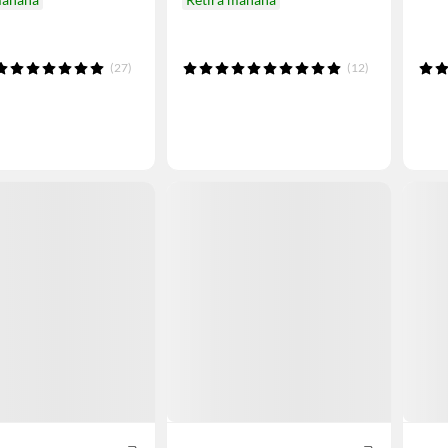
(27)
(12)