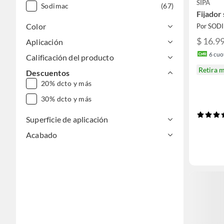
SIPA
Sodimac
(67)
Fijador 
Color
Por SOD
$ 16.9
Aplicación
6
cuot
Calificación del producto
Retira 
Descuentos
20% dcto y más
30% dcto y más
Superficie de aplicación
Acabado