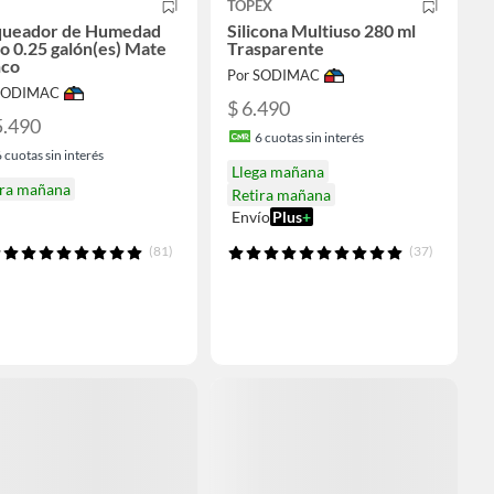
TOPEX
queador de Humedad
Silicona Multiuso 280 ml
o 0.25 galón(es) Mate
Trasparente
nco
Por SODIMAC
 SODIMAC
$ 6.490
5.490
6
cuotas sin interés
6
cuotas sin interés
Llega mañana
ira mañana
Retira mañana
Envío
Plus
+
(81)
(37)