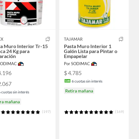
EX
TAJAMAR
a Muro Interior Tr-15
Pasta Muro Interior 1
ca 24 Kg para
Galón Lista para Pintar o
aración
Empapelar
 SODIMAC
Por SODIMAC
4.196
$ 4.785
6
cuotas sin interés
2.067
Retira mañana
6
cuotas sin interés
ira mañana
(197)
(169)