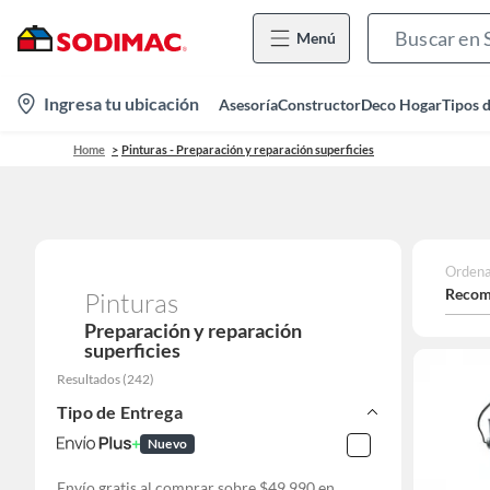
Menú
location-
Ingresa tu ubicación
Asesoría
Constructor
Deco Hogar
Tipos 
icon
Home
Pinturas - Preparación y reparación superficies
Ordena
Recom
Pinturas
Preparación y reparación
superficies
Resultados
(
242
)
Tipo de Entrega
Nuevo
Envío gratis al comprar sobre $49.990 en