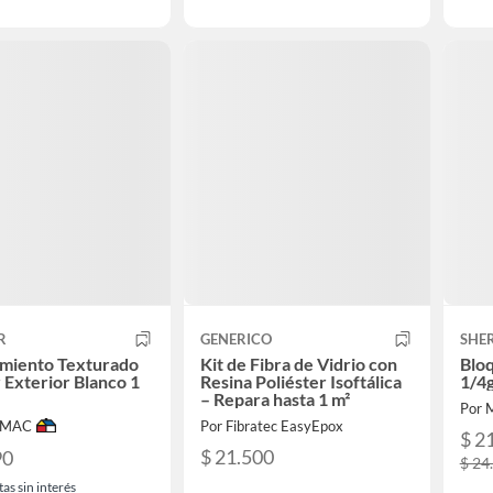
R
GENERICO
SHE
imiento Texturado
Kit de Fibra de Vidrio con
Blo
r Exterior Blanco 1
Resina Poliéster Isoftálica
1/4g
– Repara hasta 1 m²
Por 
IMAC
Por Fibratec EasyEpox
$ 2
$ 21.500
90
$ 24
as sin interés