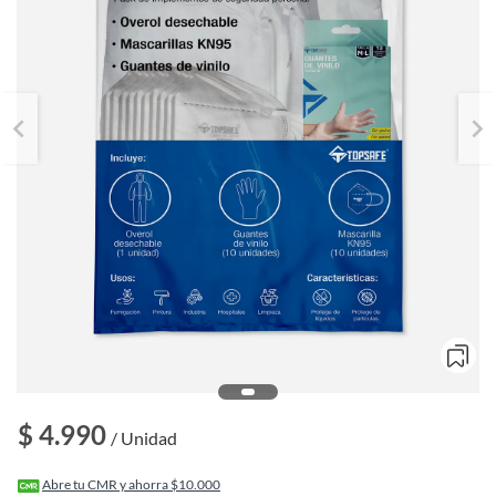
o
$ 4.990
f
/ Unidad
n
I
r
Abre tu CMR y ahorra $10.000