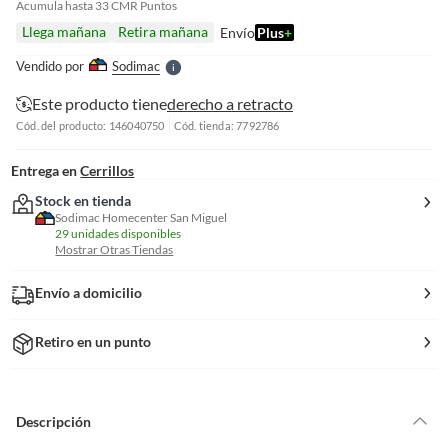
e
Acumula hasta
33
CMR Puntos
l
Llega mañana
Retira mañana
Envío
Plus
+
l
e
Vendido por
Sodimac
S
Este producto tiene
derecho a retracto
Cód. del producto: 146040750
Cód. tienda: 7792786
Entrega en
Cerrillos
Stock en tienda
Sodimac Homecenter San Miguel
29 unidades disponibles
Mostrar Otras Tiendas
Envío a domicilio
Retiro en un punto
Descripción