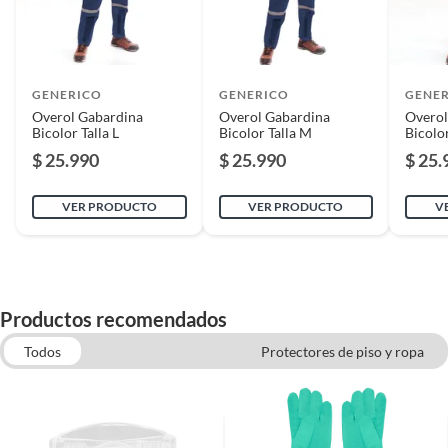
GENERICO
GENERICO
GENE
Overol Gabardina
Overol Gabardina
Overol
Bicolor Talla L
Bicolor Talla M
Bicolor
$ 25.990
$ 25.990
$ 25.
VER PRODUCTO
VER PRODUCTO
V
Productos recomendados
Todos
Protectores de piso y ropa
Guantes de Seguridad
Mascarillas y Respiradores
Chalecos y Chaquetas de trabajo
Poleras y Camisas de Trabajo