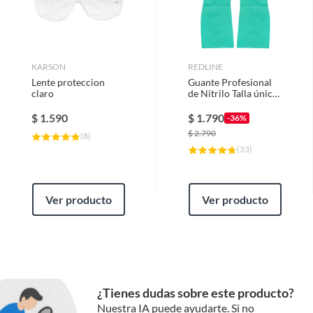
Pantalones y Buzos de Trabajo
KARSON
REDLINE
Lente proteccion
Guante Profesional
claro
de Nitrilo Talla única
Verde
$
1.590
$
1.790
-36%
$
2.790
(
8
)
(
33
)
Ver producto
Ver producto
¿Tienes dudas sobre este producto?
Nuestra IA puede ayudarte. Si no