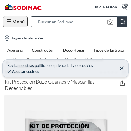
0
Inicia sesión
Menú
S
e
l
a
Ingresa tu ubicación
o
r
Asesoría
Constructor
Deco Hogar
Tipos de Entrega
c
c
a
h
Home
Ferretería - Ropa de Seguridad y Protección Personal
t
Revisa nuestras
políticas de privacidad
y
de
cookies
B
Ropa de Trabajo
C
Aceptar cookies
(0)
e
TOPSAFE
i
a
r
o
r
r
Kit Proteccion Buzo Guantes y Mascarillas
a
n
Desechables
r
-
i
c
o
n